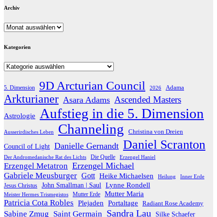
Archiv
Archiv
Kategorien
Kategorien
9D Arcturian Council
Adama
5. Dimension
2026
Arkturianer
Ascended Masters
Asara Adams
Aufstieg in die 5. Dimension
Astrologie
Channeling
Christina von Dreien
Ausserirdisches Leben
Daniel Scranton
Danielle Gernandt
Council of Light
Die Quelle
Der Andromedanische Rat des Lichts
Erzengel Haniel
Erzengel Michael
Erzengel Metatron
Gabriele Meusburger
Gott
Heike Michaelsen
Heilung
Inner Erde
Lynne Rondell
John Smallman | Saul
Jesus Christus
Mutter Maria
Meister Hermes Trismegistos
Mutter Erde
Patricia Cota Robles
Plejaden
Portaltage
Radiant Rose Academy
Sandra Lau
Sabine Zmug
Saint Germain
Silke Schaefer