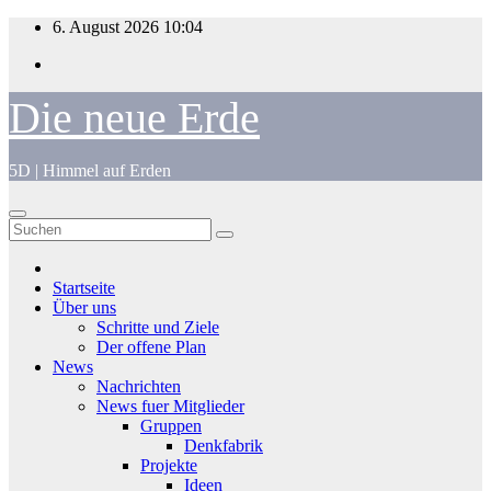
Zum
6. August 2026
10:04
Inhalt
springen
Die neue Erde
5D | Himmel auf Erden
Startseite
Über uns
Schritte und Ziele
Der offene Plan
News
Nachrichten
News fuer Mitglieder
Gruppen
Denkfabrik
Projekte
Ideen