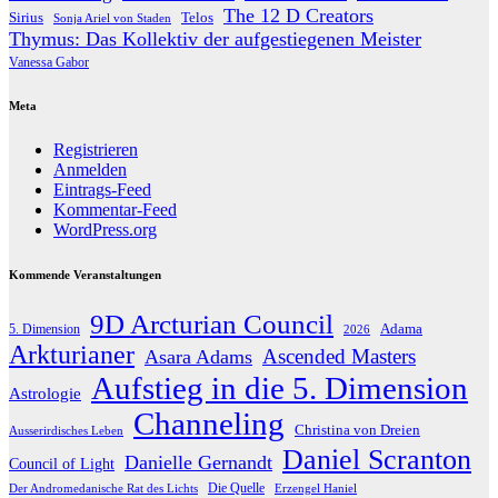
The 12 D Creators
Telos
Sirius
Sonja Ariel von Staden
Thymus: Das Kollektiv der aufgestiegenen Meister
Vanessa Gabor
Meta
Registrieren
Anmelden
Eintrags-Feed
Kommentar-Feed
WordPress.org
Kommende Veranstaltungen
9D Arcturian Council
Adama
5. Dimension
2026
Arkturianer
Ascended Masters
Asara Adams
Aufstieg in die 5. Dimension
Astrologie
Channeling
Christina von Dreien
Ausserirdisches Leben
Daniel Scranton
Danielle Gernandt
Council of Light
Die Quelle
Der Andromedanische Rat des Lichts
Erzengel Haniel