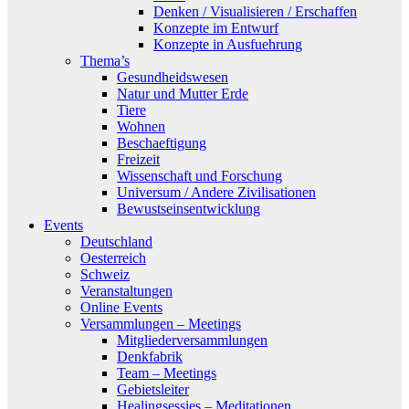
Denken / Visualisieren / Erschaffen
Konzepte im Entwurf
Konzepte in Ausfuehrung
Thema’s
Gesundheidswesen
Natur und Mutter Erde
Tiere
Wohnen
Beschaeftigung
Freizeit
Wissenschaft und Forschung
Universum / Andere Zivilisationen
Bewustseinsentwicklung
Events
Deutschland
Oesterreich
Schweiz
Veranstaltungen
Online Events
Versammlungen – Meetings
Mitgliederversammlungen
Denkfabrik
Team – Meetings
Gebietsleiter
Healingsessies – Meditationen