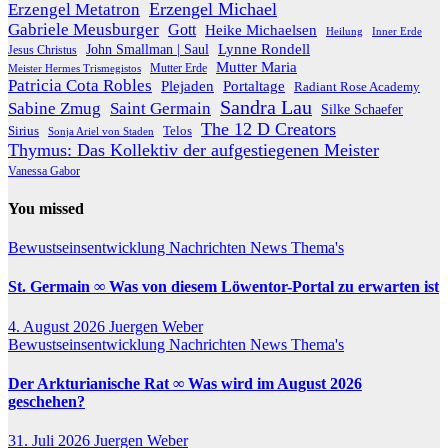
Erzengel Michael
Erzengel Metatron
Gabriele Meusburger
Gott
Heike Michaelsen
Heilung
Inner Erde
Lynne Rondell
John Smallman | Saul
Jesus Christus
Mutter Maria
Meister Hermes Trismegistos
Mutter Erde
Patricia Cota Robles
Plejaden
Portaltage
Radiant Rose Academy
Sandra Lau
Sabine Zmug
Saint Germain
Silke Schaefer
The 12 D Creators
Telos
Sirius
Sonja Ariel von Staden
Thymus: Das Kollektiv der aufgestiegenen Meister
Vanessa Gabor
You missed
Bewustseinsentwicklung
Nachrichten
News
Thema's
St. Germain ∞ Was von diesem Löwentor-Portal zu erwarten ist
4. August 2026
Juergen Weber
Bewustseinsentwicklung
Nachrichten
News
Thema's
Der Arkturianische Rat ∞ Was wird im August 2026
geschehen?
31. Juli 2026
Juergen Weber