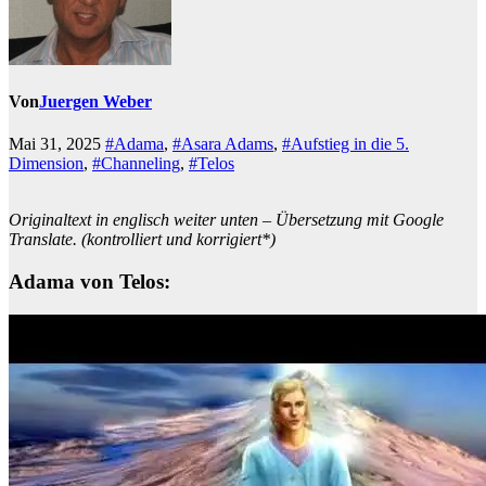
Von
Juergen Weber
Mai 31, 2025
#Adama
,
#Asara Adams
,
#Aufstieg in die 5.
Dimension
,
#Channeling
,
#Telos
Originaltext in englisch weiter unten – Übersetzung mit Google
Translate. (kontrolliert und korrigiert*)
Adama von Telos: