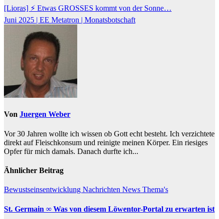
Beitragsnavigation
[Lioras] ⚡ Etwas GROSSES kommt von der Sonne…
Juni 2025 | EE Metatron | Monatsbotschaft
Von
Juergen Weber
Vor 30 Jahren wollte ich wissen ob Gott echt besteht. Ich verzichtete
direkt auf Fleischkonsum und reinigte meinen Körper. Ein riesiges
Opfer für mich damals. Danach durfte ich...
Ähnlicher Beitrag
Bewustseinsentwicklung
Nachrichten
News
Thema's
St. Germain ∞ Was von diesem Löwentor-Portal zu erwarten ist