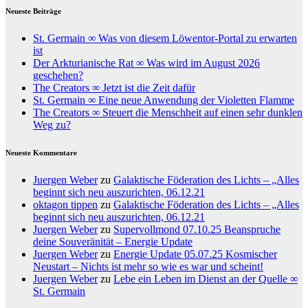
Neueste Beiträge
St. Germain ∞ Was von diesem Löwentor-Portal zu erwarten
ist
Der Arkturianische Rat ∞ Was wird im August 2026
geschehen?
The Creators ∞ Jetzt ist die Zeit dafür
St. Germain ∞ Eine neue Anwendung der Violetten Flamme
The Creators ∞ Steuert die Menschheit auf einen sehr dunklen
Weg zu?
Neueste Kommentare
Juergen Weber
zu
Galaktische Föderation des Lichts – „Alles
beginnt sich neu auszurichten, 06.12.21
oktagon tippen
zu
Galaktische Föderation des Lichts – „Alles
beginnt sich neu auszurichten, 06.12.21
Juergen Weber
zu
Supervollmond 07.10.25 Beanspruche
deine Souveränität – Energie Update
Juergen Weber
zu
Energie Update 05.07.25 Kosmischer
Neustart – Nichts ist mehr so wie es war und scheint!
Juergen Weber
zu
Lebe ein Leben im Dienst an der Quelle ∞
St. Germain