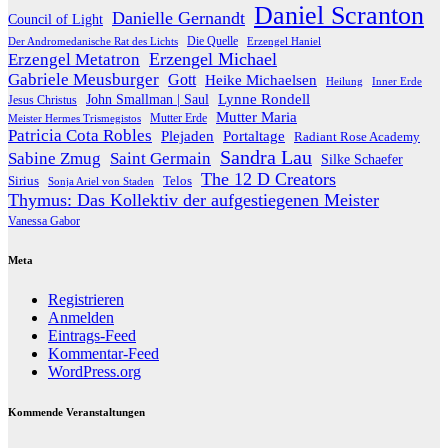
Daniel Scranton
Danielle Gernandt
Council of Light
Die Quelle
Der Andromedanische Rat des Lichts
Erzengel Haniel
Erzengel Michael
Erzengel Metatron
Gabriele Meusburger
Gott
Heike Michaelsen
Heilung
Inner Erde
Lynne Rondell
John Smallman | Saul
Jesus Christus
Mutter Maria
Meister Hermes Trismegistos
Mutter Erde
Patricia Cota Robles
Plejaden
Portaltage
Radiant Rose Academy
Sandra Lau
Sabine Zmug
Saint Germain
Silke Schaefer
The 12 D Creators
Telos
Sirius
Sonja Ariel von Staden
Thymus: Das Kollektiv der aufgestiegenen Meister
Vanessa Gabor
Meta
Registrieren
Anmelden
Eintrags-Feed
Kommentar-Feed
WordPress.org
Kommende Veranstaltungen