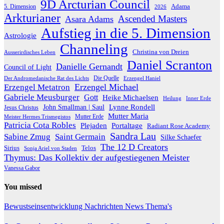
9D Arcturian Council
Adama
5. Dimension
2026
Arkturianer
Ascended Masters
Asara Adams
Aufstieg in die 5. Dimension
Astrologie
Channeling
Christina von Dreien
Ausserirdisches Leben
Daniel Scranton
Danielle Gernandt
Council of Light
Die Quelle
Der Andromedanische Rat des Lichts
Erzengel Haniel
Erzengel Michael
Erzengel Metatron
Gabriele Meusburger
Gott
Heike Michaelsen
Heilung
Inner Erde
Lynne Rondell
John Smallman | Saul
Jesus Christus
Mutter Maria
Meister Hermes Trismegistos
Mutter Erde
Patricia Cota Robles
Plejaden
Portaltage
Radiant Rose Academy
Sandra Lau
Sabine Zmug
Saint Germain
Silke Schaefer
The 12 D Creators
Telos
Sirius
Sonja Ariel von Staden
Thymus: Das Kollektiv der aufgestiegenen Meister
Vanessa Gabor
You missed
Bewustseinsentwicklung
Nachrichten
News
Thema's