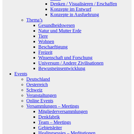
Denken / Visualisieren / Erschaffen
Konzepte im Entwurf
Konzepte in Ausfuehrung
Thema’s
Gesundheidswesen
Natur und Mutter Erde
Tiere
Wohnen
Beschaeftigung
Freizeit
Wissenschaft und Forschung
Universum / Andere Zivilisationen
Bewustseinsentwicklung
Events
Deutschland
Oesterreich
Schweiz
Veranstaltungen
Online Events
Versammlungen – Meetings
Mitgliederversammlungen
Denkfabrik
Team – Meetings
Gebietsleiter
Healingsessies – Meditationen