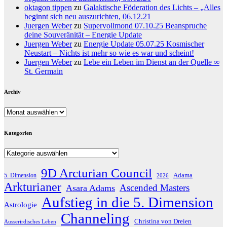
oktagon tippen
zu
Galaktische Föderation des Lichts – „Alles
beginnt sich neu auszurichten, 06.12.21
Juergen Weber
zu
Supervollmond 07.10.25 Beanspruche
deine Souveränität – Energie Update
Juergen Weber
zu
Energie Update 05.07.25 Kosmischer
Neustart – Nichts ist mehr so wie es war und scheint!
Juergen Weber
zu
Lebe ein Leben im Dienst an der Quelle ∞
St. Germain
Archiv
Archiv
Kategorien
Kategorien
9D Arcturian Council
Adama
5. Dimension
2026
Arkturianer
Ascended Masters
Asara Adams
Aufstieg in die 5. Dimension
Astrologie
Channeling
Christina von Dreien
Ausserirdisches Leben