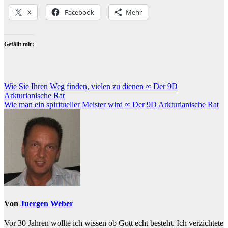
X
Facebook
Mehr
Gefällt mir:
Beitragsnavigation
Wie Sie Ihren Weg finden, vielen zu dienen ∞ Der 9D
Arkturianische Rat
Wie man ein spiritueller Meister wird ∞ Der 9D Arkturianische Rat
Von
Juergen Weber
Vor 30 Jahren wollte ich wissen ob Gott echt besteht. Ich verzichtete