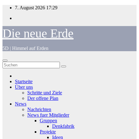
Zum
7. August 2026
17:29
Inhalt
springen
Die neue Erde
5D | Himmel auf Erden
Startseite
Über uns
Schritte und Ziele
Der offene Plan
News
Nachrichten
News fuer Mitglieder
Gruppen
Denkfabrik
Projekte
Ideen