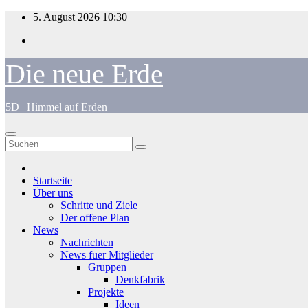
Zum
5. August 2026
10:30
Inhalt
springen
Die neue Erde
5D | Himmel auf Erden
Startseite
Über uns
Schritte und Ziele
Der offene Plan
News
Nachrichten
News fuer Mitglieder
Gruppen
Denkfabrik
Projekte
Ideen