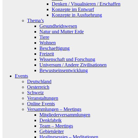
Denken / Visualisieren / Erschaffen
Konzepte im Entwurf
Konzepte in Ausfuehrung
Thema’s
Gesundheidswesen
Natur und Mutter Erde
Tiere
Wohnen
Beschaeftigung
Freizeit
Wissenschaft und Forschung
Universum / Andere Zivilisationen
Bewustseinsentwicklung
Events
Deutschland
Oesterreich
Schweiz
Veranstaltungen
Online Events
Versammlungen – Meetings
Mitgliederversammlungen
Denkfabrik
Team – Meetings
Gebietsleiter
Healingsessies – Meditationen