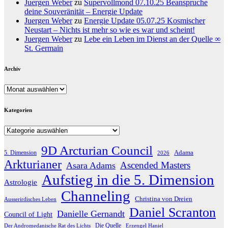
Juergen Weber
zu
Supervollmond 07.10.25 Beanspruche
deine Souveränität – Energie Update
Juergen Weber
zu
Energie Update 05.07.25 Kosmischer
Neustart – Nichts ist mehr so wie es war und scheint!
Juergen Weber
zu
Lebe ein Leben im Dienst an der Quelle ∞
St. Germain
Archiv
Archiv
Kategorien
Kategorien
9D Arcturian Council
Adama
5. Dimension
2026
Arkturianer
Ascended Masters
Asara Adams
Aufstieg in die 5. Dimension
Astrologie
Channeling
Christina von Dreien
Ausserirdisches Leben
Daniel Scranton
Danielle Gernandt
Council of Light
Die Quelle
Der Andromedanische Rat des Lichts
Erzengel Haniel