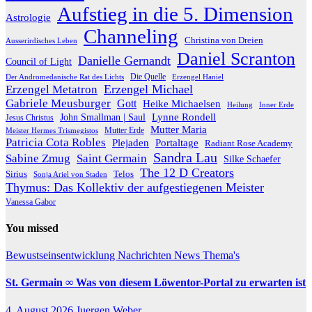
Aufstieg in die 5. Dimension
Astrologie
Channeling
Christina von Dreien
Ausserirdisches Leben
Daniel Scranton
Danielle Gernandt
Council of Light
Die Quelle
Der Andromedanische Rat des Lichts
Erzengel Haniel
Erzengel Michael
Erzengel Metatron
Gabriele Meusburger
Gott
Heike Michaelsen
Heilung
Inner Erde
Lynne Rondell
John Smallman | Saul
Jesus Christus
Mutter Maria
Meister Hermes Trismegistos
Mutter Erde
Patricia Cota Robles
Plejaden
Portaltage
Radiant Rose Academy
Sandra Lau
Sabine Zmug
Saint Germain
Silke Schaefer
The 12 D Creators
Telos
Sirius
Sonja Ariel von Staden
Thymus: Das Kollektiv der aufgestiegenen Meister
Vanessa Gabor
You missed
Bewustseinsentwicklung
Nachrichten
News
Thema's
St. Germain ∞ Was von diesem Löwentor-Portal zu erwarten ist
4. August 2026
Juergen Weber