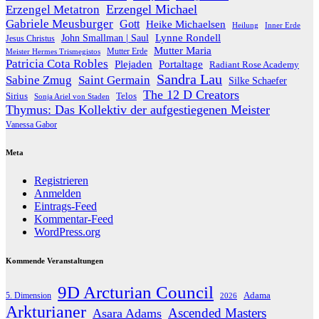
Erzengel Michael
Erzengel Metatron
Gabriele Meusburger
Gott
Heike Michaelsen
Heilung
Inner Erde
Lynne Rondell
John Smallman | Saul
Jesus Christus
Mutter Maria
Meister Hermes Trismegistos
Mutter Erde
Patricia Cota Robles
Plejaden
Portaltage
Radiant Rose Academy
Sandra Lau
Sabine Zmug
Saint Germain
Silke Schaefer
The 12 D Creators
Telos
Sirius
Sonja Ariel von Staden
Thymus: Das Kollektiv der aufgestiegenen Meister
Vanessa Gabor
Meta
Registrieren
Anmelden
Eintrags-Feed
Kommentar-Feed
WordPress.org
Kommende Veranstaltungen
9D Arcturian Council
Adama
5. Dimension
2026
Arkturianer
Ascended Masters
Asara Adams