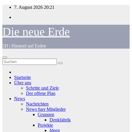
Zum
7. August 2026
20:21
Inhalt
springen
Die neue Erde
5D | Himmel auf Erden
Startseite
Über uns
Schritte und Ziele
Der offene Plan
News
Nachrichten
News fuer Mitglieder
Gruppen
Denkfabrik
Projekte
Ideen