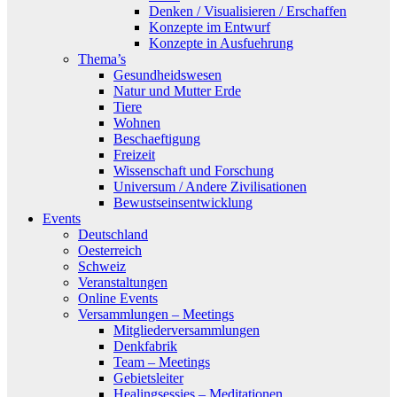
Denken / Visualisieren / Erschaffen
Konzepte im Entwurf
Konzepte in Ausfuehrung
Thema’s
Gesundheidswesen
Natur und Mutter Erde
Tiere
Wohnen
Beschaeftigung
Freizeit
Wissenschaft und Forschung
Universum / Andere Zivilisationen
Bewustseinsentwicklung
Events
Deutschland
Oesterreich
Schweiz
Veranstaltungen
Online Events
Versammlungen – Meetings
Mitgliederversammlungen
Denkfabrik
Team – Meetings
Gebietsleiter
Healingsessies – Meditationen