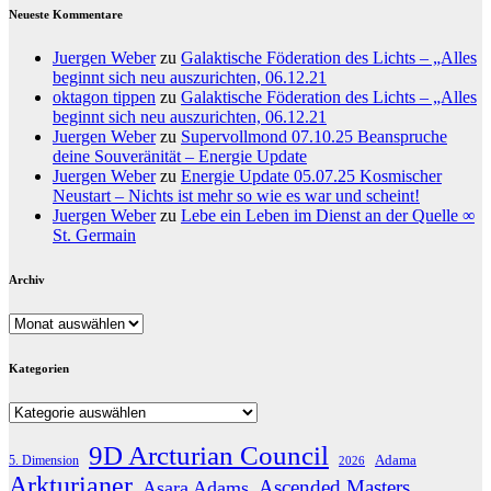
Neueste Kommentare
Juergen Weber
zu
Galaktische Föderation des Lichts – „Alles
beginnt sich neu auszurichten, 06.12.21
oktagon tippen
zu
Galaktische Föderation des Lichts – „Alles
beginnt sich neu auszurichten, 06.12.21
Juergen Weber
zu
Supervollmond 07.10.25 Beanspruche
deine Souveränität – Energie Update
Juergen Weber
zu
Energie Update 05.07.25 Kosmischer
Neustart – Nichts ist mehr so wie es war und scheint!
Juergen Weber
zu
Lebe ein Leben im Dienst an der Quelle ∞
St. Germain
Archiv
Archiv
Kategorien
Kategorien
9D Arcturian Council
Adama
5. Dimension
2026
Arkturianer
Ascended Masters
Asara Adams