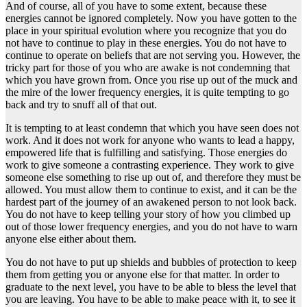
And of course, all of you have to some extent, because these
energies cannot be ignored completely. Now you have gotten to the
place in your spiritual evolution where you recognize that you do
not have to continue to play in these energies. You do not have to
continue to operate on beliefs that are not serving you. However, the
tricky part for those of you who are awake is not condemning that
which you have grown from. Once you rise up out of the muck and
the mire of the lower frequency energies, it is quite tempting to go
back and try to snuff all of that out.
It is tempting to at least condemn that which you have seen does not
work. And it does not work for anyone who wants to lead a happy,
empowered life that is fulfilling and satisfying. Those energies do
work to give someone a contrasting experience. They work to give
someone else something to rise up out of, and therefore they must be
allowed. You must allow them to continue to exist, and it can be the
hardest part of the journey of an awakened person to not look back.
You do not have to keep telling your story of how you climbed up
out of those lower frequency energies, and you do not have to warn
anyone else either about them.
You do not have to put up shields and bubbles of protection to keep
them from getting you or anyone else for that matter. In order to
graduate to the next level, you have to be able to bless the level that
you are leaving. You have to be able to make peace with it, to see it