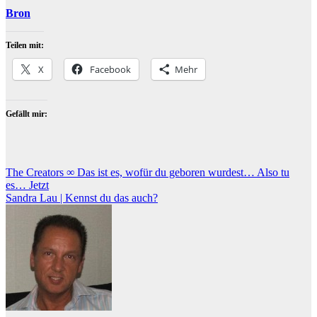
Bron
Teilen mit:
X
Facebook
Mehr
Gefällt mir:
Beitragsnavigation
The Creators ∞ Das ist es, wofür du geboren wurdest… Also tu
es… Jetzt
Sandra Lau | Kennst du das auch?