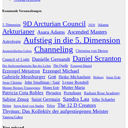
Kommende Veranstaltungen
9D Arcturian Council
Adama
5. Dimension
2026
Arkturianer
Ascended Masters
Asara Adams
Aufstieg in die 5. Dimension
Astrologie
Channeling
Christina von Dreien
Ausserirdisches Leben
Daniel Scranton
Danielle Gernandt
Council of Light
Die Quelle
Der Andromedanische Rat des Lichts
Erzengel Haniel
Erzengel Michael
Erzengel Metatron
Gabriele Meusburger
Gott
Heike Michaelsen
Heilung
Inner Erde
Lynne Rondell
John Smallman | Saul
Jesus Christus
Mutter Maria
Meister Hermes Trismegistos
Mutter Erde
Patricia Cota Robles
Plejaden
Portaltage
Radiant Rose Academy
Sandra Lau
Sabine Zmug
Saint Germain
Silke Schaefer
The 12 D Creators
Telos
Sirius
Sonja Ariel von Staden
Thymus: Das Kollektiv der aufgestiegenen Meister
Vanessa Gabor
You missed