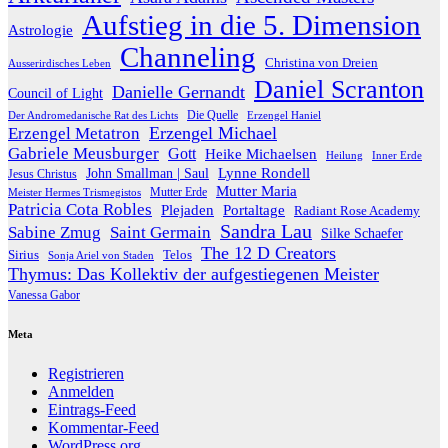
Aufstieg in die 5. Dimension
Astrologie
Channeling
Christina von Dreien
Ausserirdisches Leben
Daniel Scranton
Danielle Gernandt
Council of Light
Die Quelle
Der Andromedanische Rat des Lichts
Erzengel Haniel
Erzengel Michael
Erzengel Metatron
Gabriele Meusburger
Gott
Heike Michaelsen
Heilung
Inner Erde
Lynne Rondell
John Smallman | Saul
Jesus Christus
Mutter Maria
Meister Hermes Trismegistos
Mutter Erde
Patricia Cota Robles
Plejaden
Portaltage
Radiant Rose Academy
Sandra Lau
Sabine Zmug
Saint Germain
Silke Schaefer
The 12 D Creators
Telos
Sirius
Sonja Ariel von Staden
Thymus: Das Kollektiv der aufgestiegenen Meister
Vanessa Gabor
Meta
Registrieren
Anmelden
Eintrags-Feed
Kommentar-Feed
WordPress.org