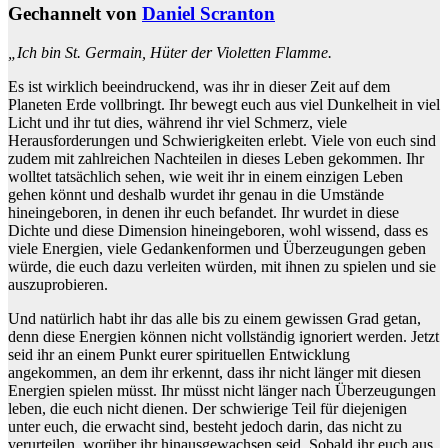
Gechannelt von
Daniel Scranton
„Ich bin St. Germain, Hüter der Violetten Flamme.
Es ist wirklich beeindruckend, was ihr in dieser Zeit auf dem
Planeten Erde vollbringt. Ihr bewegt euch aus viel Dunkelheit in viel
Licht und ihr tut dies, während ihr viel Schmerz, viele
Herausforderungen und Schwierigkeiten erlebt. Viele von euch sind
zudem mit zahlreichen Nachteilen in dieses Leben gekommen. Ihr
wolltet tatsächlich sehen, wie weit ihr in einem einzigen Leben
gehen könnt und deshalb wurdet ihr genau in die Umstände
hineingeboren, in denen ihr euch befandet. Ihr wurdet in diese
Dichte und diese Dimension hineingeboren, wohl wissend, dass es
viele Energien, viele Gedankenformen und Überzeugungen geben
würde, die euch dazu verleiten würden, mit ihnen zu spielen und sie
auszuprobieren.
Und natürlich habt ihr das alle bis zu einem gewissen Grad getan,
denn diese Energien können nicht vollständig ignoriert werden. Jetzt
seid ihr an einem Punkt eurer spirituellen Entwicklung
angekommen, an dem ihr erkennt, dass ihr nicht länger mit diesen
Energien spielen müsst. Ihr müsst nicht länger nach Überzeugungen
leben, die euch nicht dienen. Der schwierige Teil für diejenigen
unter euch, die erwacht sind, besteht jedoch darin, das nicht zu
verurteilen, worüber ihr hinausgewachsen seid. Sobald ihr euch aus