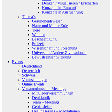
Denken / Visualisieren / Erschaffen
Konzepte im Entwurf
Konzepte in Ausfuehrung
Thema’s
Gesundheidswesen
Natur und Mutter Erde
Tiere
Wohnen
Beschaeftigung
Freizeit
Wissenschaft und Forschung
Universum / Andere Zivilisationen
Bewustseinsentwicklung
Events
Deutschland
Oesterreich
Schweiz
Veranstaltungen
Online Events
Versammlungen – Meetings
Mitgliederversammlungen
Denkfabrik
Team – Meetings
Gebietsleiter
Healingsessies – Meditationen