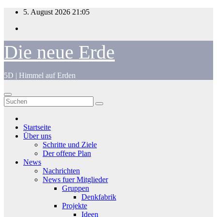
Zum
5. August 2026
21:05
Inhalt
springen
Die neue Erde
5D | Himmel auf Erden
Startseite
Über uns
Schritte und Ziele
Der offene Plan
News
Nachrichten
News fuer Mitglieder
Gruppen
Denkfabrik
Projekte
Ideen