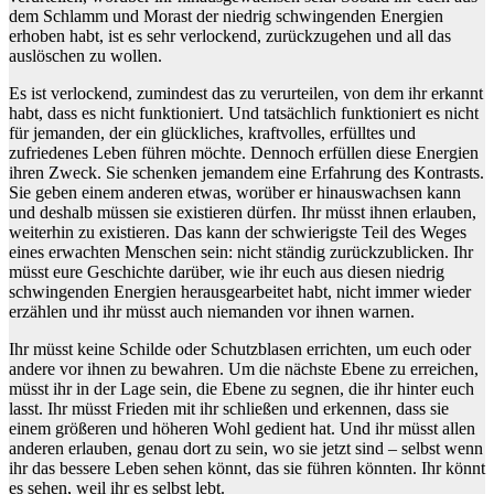
dem Schlamm und Morast der niedrig schwingenden Energien
erhoben habt, ist es sehr verlockend, zurückzugehen und all das
auslöschen zu wollen.
Es ist verlockend, zumindest das zu verurteilen, von dem ihr erkannt
habt, dass es nicht funktioniert. Und tatsächlich funktioniert es nicht
für jemanden, der ein glückliches, kraftvolles, erfülltes und
zufriedenes Leben führen möchte. Dennoch erfüllen diese Energien
ihren Zweck. Sie schenken jemandem eine Erfahrung des Kontrasts.
Sie geben einem anderen etwas, worüber er hinauswachsen kann
und deshalb müssen sie existieren dürfen. Ihr müsst ihnen erlauben,
weiterhin zu existieren. Das kann der schwierigste Teil des Weges
eines erwachten Menschen sein: nicht ständig zurückzublicken. Ihr
müsst eure Geschichte darüber, wie ihr euch aus diesen niedrig
schwingenden Energien herausgearbeitet habt, nicht immer wieder
erzählen und ihr müsst auch niemanden vor ihnen warnen.
Ihr müsst keine Schilde oder Schutzblasen errichten, um euch oder
andere vor ihnen zu bewahren. Um die nächste Ebene zu erreichen,
müsst ihr in der Lage sein, die Ebene zu segnen, die ihr hinter euch
lasst. Ihr müsst Frieden mit ihr schließen und erkennen, dass sie
einem größeren und höheren Wohl gedient hat. Und ihr müsst allen
anderen erlauben, genau dort zu sein, wo sie jetzt sind – selbst wenn
ihr das bessere Leben sehen könnt, das sie führen könnten. Ihr könnt
es sehen, weil ihr es selbst lebt.