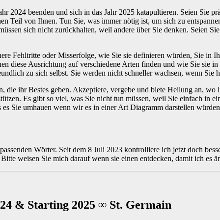
ahr 2024 beenden und sich in das Jahr 2025 katapultieren. Seien Sie 
inen Teil von Ihnen. Tun Sie, was immer nötig ist, um sich zu entspanne
üssen sich nicht zurückhalten, weil andere über Sie denken. Seien Sie 
ere Fehltritte oder Misserfolge, wie Sie sie definieren würden, Sie in I
nnen diese Ausrichtung auf verschiedene Arten finden und wie Sie sie
dlich zu sich selbst. Sie werden nicht schneller wachsen, wenn Sie har
, die ihr Bestes geben. Akzeptiere, vergebe und biete Heilung an, wo i
ützen. Es gibt so viel, was Sie nicht tun müssen, weil Sie einfach in e
s es Sie umhauen wenn wir es in einer Art Diagramm darstellen würden. 
 passenden Wörter. Seit dem 8 Juli 2023 kontrolliere ich jetzt doch bes
n. Bitte weisen Sie mich darauf wenn sie einen entdecken, damit ich e
024 & Starting 2025 ∞ St. Germain