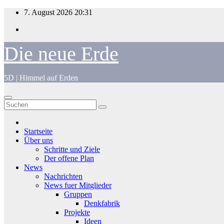
Zum
7. August 2026
20:31
Inhalt
springen
Die neue Erde
5D | Himmel auf Erden
Startseite
Über uns
Schritte und Ziele
Der offene Plan
News
Nachrichten
News fuer Mitglieder
Gruppen
Denkfabrik
Projekte
Ideen