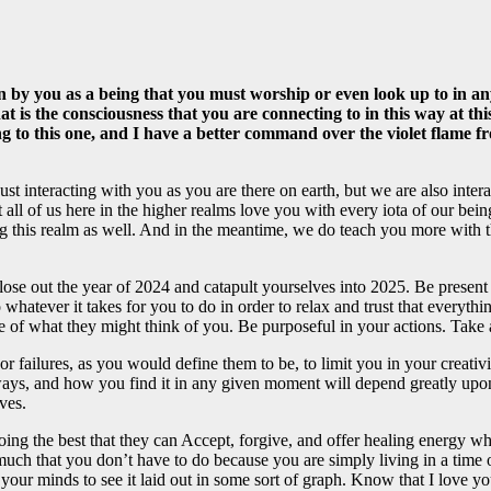
een by you as a being that you must worship or even look up to in a
t is the consciousness that you are connecting to in this way at th
g to this one, and I have a better command over the violet flame f
just interacting with you as you are there on earth, but we are also inte
all of us here in the higher realms love you with every iota of our bein
g this realm as well. And in the meantime, we do teach you more with t
close out the year of 2024 and catapult yourselves into 2025. Be prese
o whatever it takes for you to do in order to relax and trust that everythi
f what they might think of you. Be purposeful in your actions. Take ac
r failures, as you would define them to be, to limit you in your creati
nt ways, and how you find it in any given moment will depend greatly u
ves.
ng the best that they can Accept, forgive, and offer healing energy whe
uch that you don’t have to do because you are simply living in a time o
our minds to see it laid out in some sort of graph. Know that I love yo