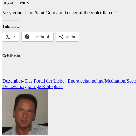
in your hearts.
Very good. I am Saint Germain, keeper of the violet flame.”
Teilen mit:
X
Facebook
Mehr
Gefällt mir:
Beitragsnavigation
Dezember- Das Portal der Liebe | Energiechanneling/Meditation/Seel
Die zwanzig jährige Reifephase