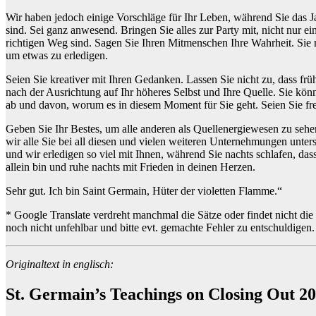
Wir haben jedoch einige Vorschläge für Ihr Leben, während Sie das J
sind. Sei ganz anwesend. Bringen Sie alles zur Party mit, nicht nur e
richtigen Weg sind. Sagen Sie Ihren Mitmenschen Ihre Wahrheit. Sie m
um etwas zu erledigen.
Seien Sie kreativer mit Ihren Gedanken. Lassen Sie nicht zu, dass früh
nach der Ausrichtung auf Ihr höheres Selbst und Ihre Quelle. Sie kö
ab und davon, worum es in diesem Moment für Sie geht. Seien Sie freun
Geben Sie Ihr Bestes, um alle anderen als Quellenergiewesen zu sehen
wir alle Sie bei all diesen und vielen weiteren Unternehmungen unterst
und wir erledigen so viel mit Ihnen, während Sie nachts schlafen, das
allein bin und ruhe nachts mit Frieden in deinen Herzen.
Sehr gut. Ich bin Saint Germain, Hüter der violetten Flamme.“
* Google Translate verdreht manchmal die Sätze oder findet nicht die
noch nicht unfehlbar und bitte evt. gemachte Fehler zu entschuldige
Originaltext in englisch:
St. Germain’s Teachings on Closing Out 2