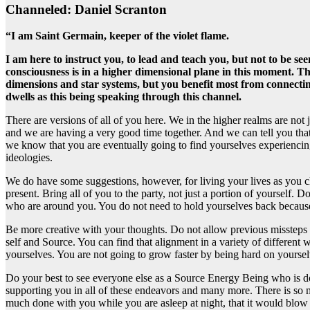
Channeled: Daniel Scranton
“I am Saint Germain, keeper of the violet flame.
I am here to instruct you, to lead and teach you, but not to be s
consciousness is in a higher dimensional plane in this moment. Tha
dimensions and star systems, but you benefit most from connectin
dwells as this being speaking through this channel.
There are versions of all of you here. We in the higher realms are not 
and we are having a very good time together. And we can tell you that 
we know that you are eventually going to find yourselves experiencin
ideologies.
We do have some suggestions, however, for living your lives as you 
present. Bring all of you to the party, not just a portion of yourself. D
who are around you. You do not need to hold yourselves back because o
Be more creative with your thoughts. Do not allow previous missteps o
self and Source. You can find that alignment in a variety of differe
yourselves. You are not going to grow faster by being hard on yoursel
Do your best to see everyone else as a Source Energy Being who is doi
supporting you in all of these endeavors and many more. There is so m
much done with you while you are asleep at night, that it would blow y