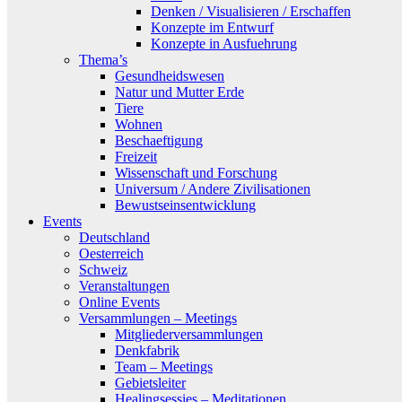
Denken / Visualisieren / Erschaffen
Konzepte im Entwurf
Konzepte in Ausfuehrung
Thema’s
Gesundheidswesen
Natur und Mutter Erde
Tiere
Wohnen
Beschaeftigung
Freizeit
Wissenschaft und Forschung
Universum / Andere Zivilisationen
Bewustseinsentwicklung
Events
Deutschland
Oesterreich
Schweiz
Veranstaltungen
Online Events
Versammlungen – Meetings
Mitgliederversammlungen
Denkfabrik
Team – Meetings
Gebietsleiter
Healingsessies – Meditationen