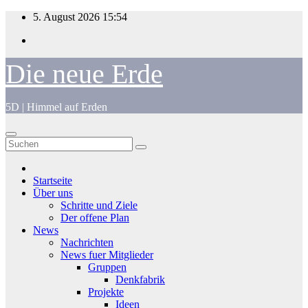
Zum
5. August 2026
15:54
Inhalt
springen
Die neue Erde
5D | Himmel auf Erden
Startseite
Über uns
Schritte und Ziele
Der offene Plan
News
Nachrichten
News fuer Mitglieder
Gruppen
Denkfabrik
Projekte
Ideen