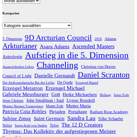
Archiv
Kategorien
Kategorien
9D Arcturian Council
Adama
5. Dimension
2026
Arkturianer
Ascended Masters
Asara Adams
Aufstieg in die 5. Dimension
Astrologie
Channeling
Christina von Dreien
Ausserirdisches Leben
Daniel Scranton
Danielle Gernandt
Council of Light
Die Quelle
Der Andromedanische Rat des Lichts
Erzengel Haniel
Erzengel Michael
Erzengel Metatron
Gabriele Meusburger
Gott
Heike Michaelsen
Heilung
Inner Erde
Lynne Rondell
John Smallman | Saul
Jesus Christus
Mutter Maria
Meister Hermes Trismegistos
Mutter Erde
Patricia Cota Robles
Plejaden
Portaltage
Radiant Rose Academy
Sandra Lau
Sabine Zmug
Saint Germain
Silke Schaefer
The 12 D Creators
Telos
Sirius
Sonja Ariel von Staden
Thymus: Das Kollektiv der aufgestiegenen Meister