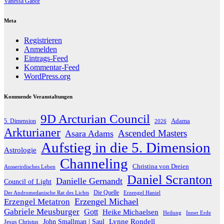
Vanessa Gabor
Meta
Registrieren
Anmelden
Eintrags-Feed
Kommentar-Feed
WordPress.org
Kommende Veranstaltungen
9D Arcturian Council
Adama
5. Dimension
2026
Arkturianer
Ascended Masters
Asara Adams
Aufstieg in die 5. Dimension
Astrologie
Channeling
Christina von Dreien
Ausserirdisches Leben
Daniel Scranton
Danielle Gernandt
Council of Light
Die Quelle
Der Andromedanische Rat des Lichts
Erzengel Haniel
Erzengel Michael
Erzengel Metatron
Gabriele Meusburger
Gott
Heike Michaelsen
Heilung
Inner Erde
Lynne Rondell
John Smallman | Saul
Jesus Christus