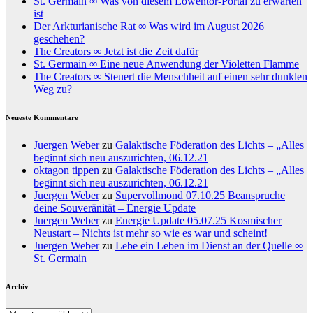
St. Germain ∞ Was von diesem Löwentor-Portal zu erwarten
ist
Der Arkturianische Rat ∞ Was wird im August 2026
geschehen?
The Creators ∞ Jetzt ist die Zeit dafür
St. Germain ∞ Eine neue Anwendung der Violetten Flamme
The Creators ∞ Steuert die Menschheit auf einen sehr dunklen
Weg zu?
Neueste Kommentare
Juergen Weber
zu
Galaktische Föderation des Lichts – „Alles
beginnt sich neu auszurichten, 06.12.21
oktagon tippen
zu
Galaktische Föderation des Lichts – „Alles
beginnt sich neu auszurichten, 06.12.21
Juergen Weber
zu
Supervollmond 07.10.25 Beanspruche
deine Souveränität – Energie Update
Juergen Weber
zu
Energie Update 05.07.25 Kosmischer
Neustart – Nichts ist mehr so wie es war und scheint!
Juergen Weber
zu
Lebe ein Leben im Dienst an der Quelle ∞
St. Germain
Archiv