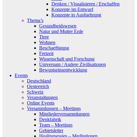
Denken / Visualisieren / Erschaffen
Konzepte im Entwurf
Konzepte in Ausfuehrung
Thema’s
Gesundheidswesen
Natur und Mutter Erde
Tiere
Wohnen
Beschaeftigung
Freizeit
Wissenschaft und Forschung
Universum / Andere Zivilisationen
Bewustseinsentwicklung
Events
Deutschland
Oesterreich
Schweiz
Veranstaltungen
Online Events
Versammlungen – Meetings
Mitgliederversammlungen
Denkfabrik
Team – Meetings
Gebietsleiter
Healingsessies – Meditationen