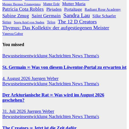
Mutter Maria
Meister Hermes Trismegistos
Mutter Erde
Patricia Cota Robles
Plejaden
Portaltage
Radiant Rose Academy
Sandra Lau
Sabine Zmug
Saint Germain
Silke Schaefer
The 12 D Creators
Telos
Sirius
Sonja Ariel von Staden
Thymus: Das Kollektiv der aufgestiegenen Meister
Vanessa Gabor
You missed
Bewustseinsentwicklung
Nachrichten
News
Thema's
St. Germain ∞ Was von diesem Löwentor-Portal zu erwarten ist
4. August 2026
Juergen Weber
Bewustseinsentwicklung
Nachrichten
News
Thema's
Der Arkturianische Rat ∞ Was wird im August 2026
geschehen?
31. Juli 2026
Juergen Weber
Bewustseinsentwicklung
Nachrichten
News
Thema's
The Creators ∞ Jetzt ist die Zeit dafür