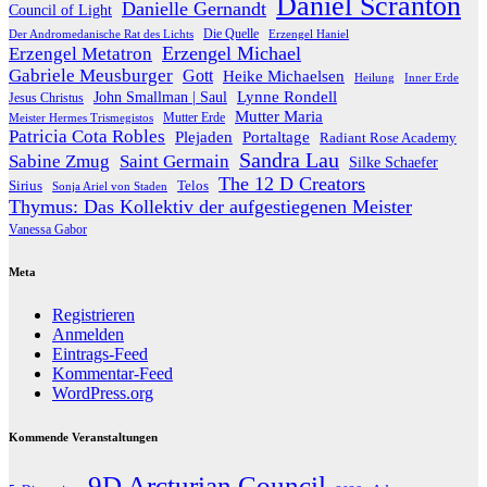
Daniel Scranton
Danielle Gernandt
Council of Light
Die Quelle
Der Andromedanische Rat des Lichts
Erzengel Haniel
Erzengel Michael
Erzengel Metatron
Gabriele Meusburger
Gott
Heike Michaelsen
Heilung
Inner Erde
Lynne Rondell
John Smallman | Saul
Jesus Christus
Mutter Maria
Meister Hermes Trismegistos
Mutter Erde
Patricia Cota Robles
Plejaden
Portaltage
Radiant Rose Academy
Sandra Lau
Sabine Zmug
Saint Germain
Silke Schaefer
The 12 D Creators
Telos
Sirius
Sonja Ariel von Staden
Thymus: Das Kollektiv der aufgestiegenen Meister
Vanessa Gabor
Meta
Registrieren
Anmelden
Eintrags-Feed
Kommentar-Feed
WordPress.org
Kommende Veranstaltungen
9D Arcturian Council