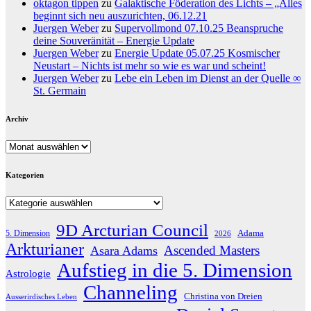
oktagon tippen
zu
Galaktische Föderation des Lichts – „Alles
beginnt sich neu auszurichten, 06.12.21
Juergen Weber
zu
Supervollmond 07.10.25 Beanspruche
deine Souveränität – Energie Update
Juergen Weber
zu
Energie Update 05.07.25 Kosmischer
Neustart – Nichts ist mehr so wie es war und scheint!
Juergen Weber
zu
Lebe ein Leben im Dienst an der Quelle ∞
St. Germain
Archiv
Archiv
Kategorien
Kategorien
9D Arcturian Council
Adama
5. Dimension
2026
Arkturianer
Ascended Masters
Asara Adams
Aufstieg in die 5. Dimension
Astrologie
Channeling
Christina von Dreien
Ausserirdisches Leben