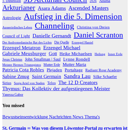
Adama
5. Dimension
2026
Arkturianer
Ascended Masters
Asara Adams
Aufstieg in die 5. Dimension
Astrologie
Channeling
Christina von Dreien
Ausserirdisches Leben
Daniel Scranton
Danielle Gernandt
Council of Light
Die Quelle
Der Andromedanische Rat des Lichts
Erzengel Haniel
Erzengel Michael
Erzengel Metatron
Gabriele Meusburger
Gott
Heike Michaelsen
Heilung
Inner Erde
Lynne Rondell
John Smallman | Saul
Jesus Christus
Mutter Maria
Meister Hermes Trismegistos
Mutter Erde
Patricia Cota Robles
Plejaden
Portaltage
Radiant Rose Academy
Sandra Lau
Sabine Zmug
Saint Germain
Silke Schaefer
The 12 D Creators
Telos
Sirius
Sonja Ariel von Staden
Thymus: Das Kollektiv der aufgestiegenen Meister
Vanessa Gabor
You missed
Bewustseinsentwicklung
Nachrichten
News
Thema's
St. Germain ∞ Was von diesem Löwentor-Portal zu erwarten ist