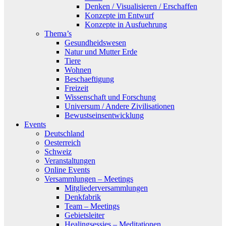
Denken / Visualisieren / Erschaffen
Konzepte im Entwurf
Konzepte in Ausfuehrung
Thema’s
Gesundheidswesen
Natur und Mutter Erde
Tiere
Wohnen
Beschaeftigung
Freizeit
Wissenschaft und Forschung
Universum / Andere Zivilisationen
Bewustseinsentwicklung
Events
Deutschland
Oesterreich
Schweiz
Veranstaltungen
Online Events
Versammlungen – Meetings
Mitgliederversammlungen
Denkfabrik
Team – Meetings
Gebietsleiter
Healingsessies – Meditationen