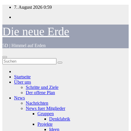
Zum
7. August 2026
0:59
Inhalt
springen
Die neue Erde
5D | Himmel auf Erden
Startseite
Über uns
Schritte und Ziele
Der offene Plan
News
Nachrichten
News fuer Mitglieder
Gruppen
Denkfabrik
Projekte
Ideen