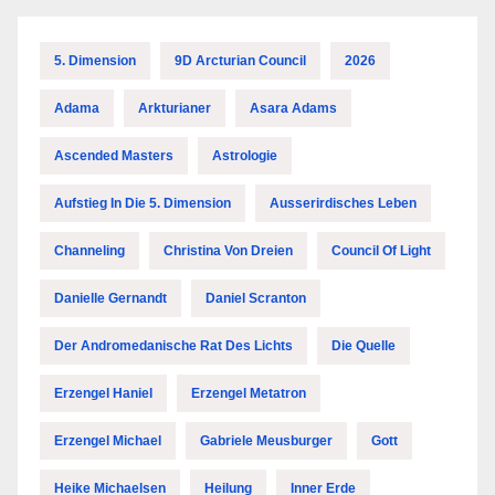
5. Dimension
9D Arcturian Council
2026
Adama
Arkturianer
Asara Adams
Ascended Masters
Astrologie
Aufstieg In Die 5. Dimension
Ausserirdisches Leben
Channeling
Christina Von Dreien
Council Of Light
Danielle Gernandt
Daniel Scranton
Der Andromedanische Rat Des Lichts
Die Quelle
Erzengel Haniel
Erzengel Metatron
Erzengel Michael
Gabriele Meusburger
Gott
Heike Michaelsen
Heilung
Inner Erde