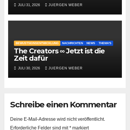
geschehen?
JULI 31, 2026
JUERGEN WEBER
BEWUSTSEINSENTWICKLUNG
NACHRICHTEN
NEWS
THEMA'S
The Creators ∞ Jetzt ist die
Zeit dafür
JULI 30, 2026
JUERGEN WEBER
Schreibe einen Kommentar
Deine E-Mail-Adresse wird nicht veröffentlicht.
Erforderliche Felder sind mit
*
markiert