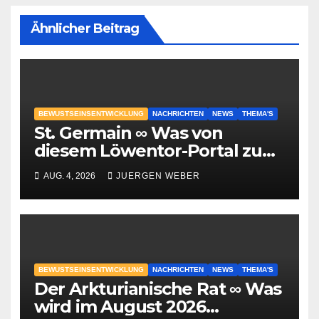
Ähnlicher Beitrag
BEWUSTSEINSENTWICKLUNG
NACHRICHTEN
NEWS
THEMA'S
St. Germain ∞ Was von
diesem Löwentor-Portal zu
erwarten ist
AUG. 4, 2026
JUERGEN WEBER
BEWUSTSEINSENTWICKLUNG
NACHRICHTEN
NEWS
THEMA'S
Der Arkturianische Rat ∞ Was
wird im August 2026