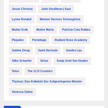
Jesus Christus
John Smallman | Saul
Lynne Rondell
Meister Hermes Trismegistos
Mutter Erde
Mutter Maria
Patricia Cota Robles
Plejaden
Portaltage
Radiant Rose Academy
Sabine Zmug
Saint Germain
Sandra Lau
Silke Schaefer
Sirius
Sonja Ariel Von Staden
Telos
The 12 D Creators
Thymus: Das Kollektiv Der Aufgestiegenen Meister
Vanessa Gabor