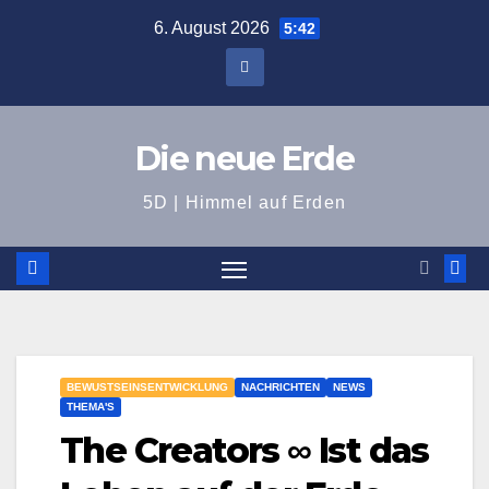
Zum
6. August 2026
5:42
Inhalt
springen
Die neue Erde
5D | Himmel auf Erden
BEWUSTSEINSENTWICKLUNG
NACHRICHTEN
NEWS
THEMA'S
The Creators ∞ Ist das