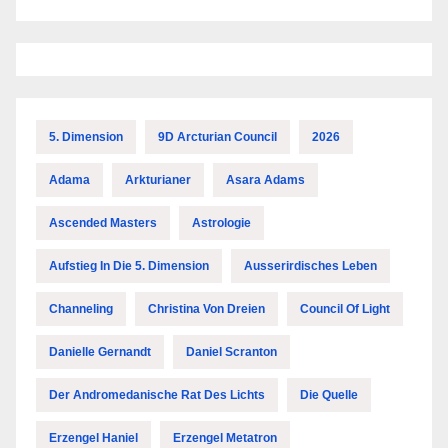
5. Dimension
9D Arcturian Council
2026
Adama
Arkturianer
Asara Adams
Ascended Masters
Astrologie
Aufstieg In Die 5. Dimension
Ausserirdisches Leben
Channeling
Christina Von Dreien
Council Of Light
Danielle Gernandt
Daniel Scranton
Der Andromedanische Rat Des Lichts
Die Quelle
Erzengel Haniel
Erzengel Metatron