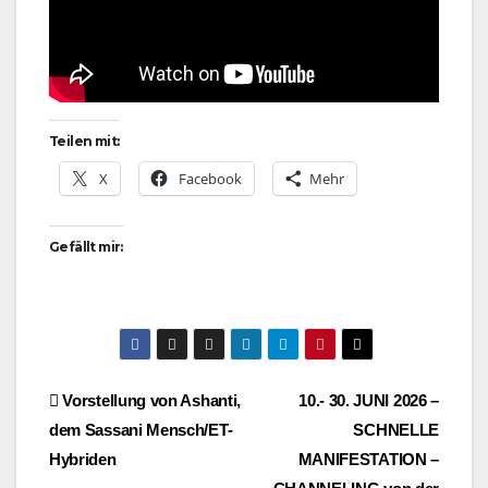
Teilen mit:
X
Facebook
Mehr
Gefällt mir:
Beitragsnavigation
Vorstellung von Ashanti,
10.- 30. JUNI 2026 –
dem Sassani Mensch/ET-
SCHNELLE
Hybriden
MANIFESTATION –