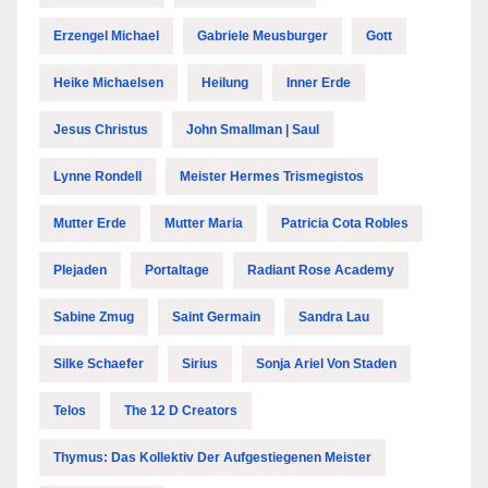
Erzengel Michael
Gabriele Meusburger
Gott
Heike Michaelsen
Heilung
Inner Erde
Jesus Christus
John Smallman | Saul
Lynne Rondell
Meister Hermes Trismegistos
Mutter Erde
Mutter Maria
Patricia Cota Robles
Plejaden
Portaltage
Radiant Rose Academy
Sabine Zmug
Saint Germain
Sandra Lau
Silke Schaefer
Sirius
Sonja Ariel Von Staden
Telos
The 12 D Creators
Thymus: Das Kollektiv Der Aufgestiegenen Meister