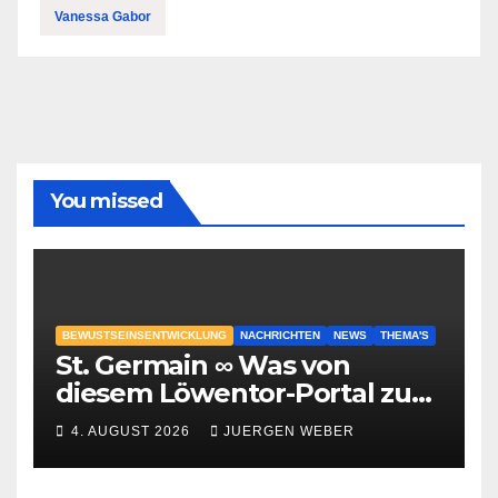
Vanessa Gabor
You missed
BEWUSTSEINSENTWICKLUNG
NACHRICHTEN
NEWS
THEMA'S
St. Germain ∞ Was von
diesem Löwentor-Portal zu
erwarten ist
4. AUGUST 2026
JUERGEN WEBER