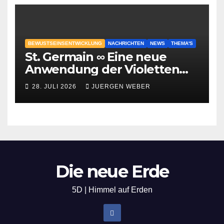
BEWUSTSEINSENTWICKLUNG
NACHRICHTEN
NEWS
THEMA'S
St. Germain ∞ Eine neue
Anwendung der Violetten
Flamme
28. JULI 2026
JUERGEN WEBER
Die neue Erde
5D | Himmel auf Erden