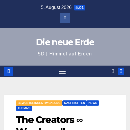
Zum
5. August 2026
5:01
Inhalt
springen
Die neue Erde
5D | Himmel auf Erden
BEWUSTSEINSENTWICKLUNG
NACHRICHTEN
NEWS
THEMA'S
The Creators ∞