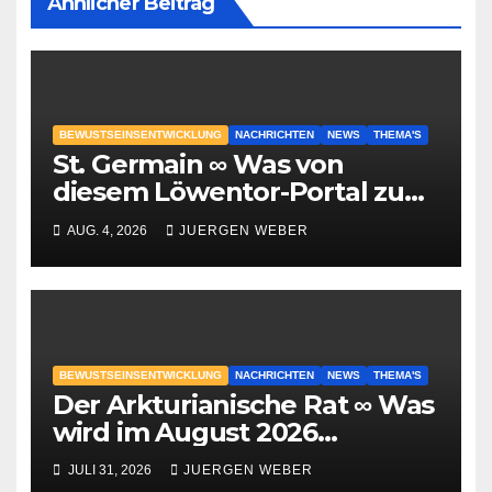
Ähnlicher Beitrag
BEWUSTSEINSENTWICKLUNG
NACHRICHTEN
NEWS
THEMA'S
St. Germain ∞ Was von
diesem Löwentor-Portal zu
erwarten ist
AUG. 4, 2026
JUERGEN WEBER
BEWUSTSEINSENTWICKLUNG
NACHRICHTEN
NEWS
THEMA'S
Der Arkturianische Rat ∞ Was
wird im August 2026
geschehen?
JULI 31, 2026
JUERGEN WEBER