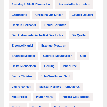
Aufstieg In Die 5. Dimension
Ausserirdisches Leben
Channeling
Christina Von Dreien
Council Of Light
Danielle Gernandt
Daniel Scranton
Der Andromedanische Rat Des Lichts
Die Quelle
Erzengel Haniel
Erzengel Metatron
Erzengel Michael
Gabriele Meusburger
Gott
Heike Michaelsen
Heilung
Inner Erde
Jesus Christus
John Smallman | Saul
Lynne Rondell
Meister Hermes Trismegistos
Mutter Erde
Mutter Maria
Patricia Cota Robles