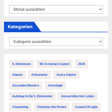
Archiv
Kategorien
Kategorien
5. Dimension
9D Arcturian Council
2026
Adama
Arkturianer
Asara Adams
Ascended Masters
Astrologie
Aufstieg In Die 5. Dimension
Ausserirdisches Leben
Channeling
Christina Von Dreien
Council Of Light