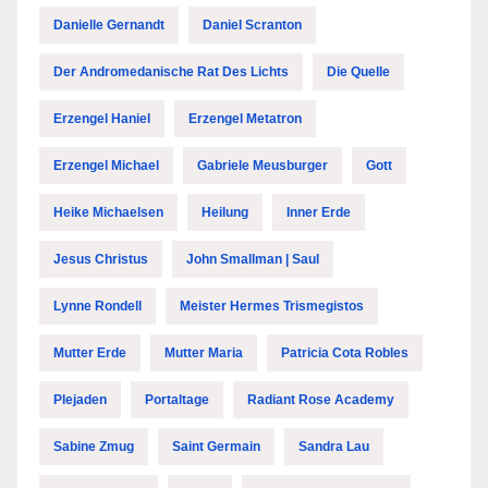
Danielle Gernandt
Daniel Scranton
Der Andromedanische Rat Des Lichts
Die Quelle
Erzengel Haniel
Erzengel Metatron
Erzengel Michael
Gabriele Meusburger
Gott
Heike Michaelsen
Heilung
Inner Erde
Jesus Christus
John Smallman | Saul
Lynne Rondell
Meister Hermes Trismegistos
Mutter Erde
Mutter Maria
Patricia Cota Robles
Plejaden
Portaltage
Radiant Rose Academy
Sabine Zmug
Saint Germain
Sandra Lau