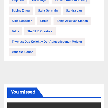
Plejaden
Portaltage
Radiant Rose Academy
Sabine Zmug
Saint Germain
Sandra Lau
Silke Schaefer
Sirius
Sonja Ariel Von Staden
Telos
The 12 D Creators
Thymus: Das Kollektiv Der Aufgestiegenen Meister
Vanessa Gabor
You missed