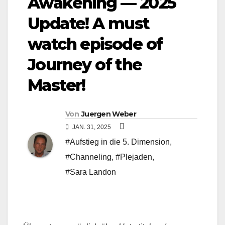
Awakening — 2025
Update! A must
watch episode of
Journey of the
Master!
Von
Juergen Weber
JAN. 31, 2025
#Aufstieg in die 5. Dimension
,
#Channeling
,
#Plejaden
,
#Sara Landon