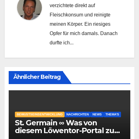
verzichtete direkt auf
Fleischkonsum und reinigte
meinen Körper. Ein riesiges
Opfer für mich damals. Danach
durfte ich...
Ähnlicher Beitrag
BEWUSTSEINSENTWICKLUNG
NACHRICHTEN
NEWS
THEMA'S
St. Germain ∞ Was von
diesem Löwentor-Portal zu
erwarten ist