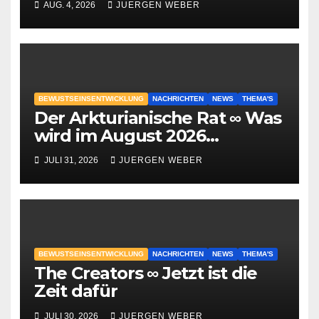
AUG. 4, 2026
JUERGEN WEBER
BEWUSTSEINSENTWICKLUNG
NACHRICHTEN
NEWS
THEMA'S
Der Arkturianische Rat ∞ Was
wird im August 2026
geschehen?
JULI 31, 2026
JUERGEN WEBER
BEWUSTSEINSENTWICKLUNG
NACHRICHTEN
NEWS
THEMA'S
The Creators ∞ Jetzt ist die
Zeit dafür
JULI 30, 2026
JUERGEN WEBER