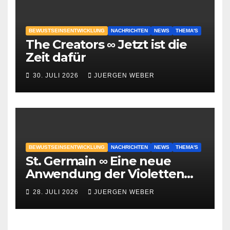
BEWUSTSEINSENTWICKLUNG
NACHRICHTEN
NEWS
THEMA'S
The Creators ∞ Jetzt ist die
Zeit dafür
30. JULI 2026
JUERGEN WEBER
BEWUSTSEINSENTWICKLUNG
NACHRICHTEN
NEWS
THEMA'S
St. Germain ∞ Eine neue
Anwendung der Violetten
Flamme
28. JULI 2026
JUERGEN WEBER