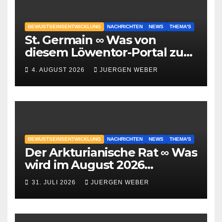
BEWUSTSEINSENTWICKLUNG
NACHRICHTEN
NEWS
THEMA'S
St. Germain ∞ Was von
diesem Löwentor-Portal zu
erwarten ist
4. AUGUST 2026
JUERGEN WEBER
BEWUSTSEINSENTWICKLUNG
NACHRICHTEN
NEWS
THEMA'S
Der Arkturianische Rat ∞ Was
wird im August 2026
geschehen?
31. JULI 2026
JUERGEN WEBER