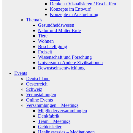
Denken / Visualisieren / Erschaffen
Konzepte im Entwurf
Konzepte in Ausfuehrung
Thema’s
Gesundheidswesen
Natur und Mutter Erde
Tiere
Wohnen
Beschaeftigung
Freizeit
Wissenschaft und Forschung
Universum / Andere Zivilisationen
Bewustseinsentwicklung
Events
Deutschland
Oesterreich
Schweiz
Veranstaltungen
Online Events
Versammlungen – Meetings
Mitgliederversammlungen
Denkfabrik
Team – Meetings
Gebietsleiter
Healingsessies – Meditationen