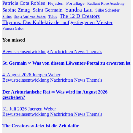
Patricia Cota Robles
Plejaden
Portaltage
Radiant Rose Academy
Sandra Lau
Sabine Zmug
Saint Germain
Silke Schaefer
The 12 D Creators
Telos
Sirius
Sonja Ariel von Staden
Thymus: Das Kollektiv der aufgestiegenen Meister
Vanessa Gabor
You missed
Bewustseinsentwicklung
Nachrichten
News
Thema's
St. Germain ∞ Was von diesem Löwentor-Portal zu erwarten ist
4. August 2026
Juergen Weber
Bewustseinsentwicklung
Nachrichten
News
Thema's
Der Arkturianische Rat ∞ Was wird im August 2026
geschehen?
31. Juli 2026
Juergen Weber
Bewustseinsentwicklung
Nachrichten
News
Thema's
The Creators ∞ Jetzt ist die Zeit dafür