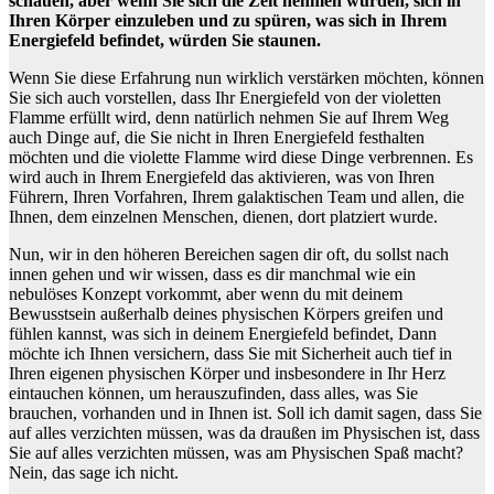
schauen, aber wenn Sie sich die Zeit nehmen würden, sich in
Ihren Körper einzuleben und zu spüren, was sich in Ihrem
Energiefeld befindet, würden Sie staunen.
Wenn Sie diese Erfahrung nun wirklich verstärken möchten, können
Sie sich auch vorstellen, dass Ihr Energiefeld von der violetten
Flamme erfüllt wird, denn natürlich nehmen Sie auf Ihrem Weg
auch Dinge auf, die Sie nicht in Ihren Energiefeld festhalten
möchten und die violette Flamme wird diese Dinge verbrennen. Es
wird auch in Ihrem Energiefeld das aktivieren, was von Ihren
Führern, Ihren Vorfahren, Ihrem galaktischen Team und allen, die
Ihnen, dem einzelnen Menschen, dienen, dort platziert wurde.
Nun, wir in den höheren Bereichen sagen dir oft, du sollst nach
innen gehen und wir wissen, dass es dir manchmal wie ein
nebulöses Konzept vorkommt, aber wenn du mit deinem
Bewusstsein außerhalb deines physischen Körpers greifen und
fühlen kannst, was sich in deinem Energiefeld befindet, Dann
möchte ich Ihnen versichern, dass Sie mit Sicherheit auch tief in
Ihren eigenen physischen Körper und insbesondere in Ihr Herz
eintauchen können, um herauszufinden, dass alles, was Sie
brauchen, vorhanden und in Ihnen ist. Soll ich damit sagen, dass Sie
auf alles verzichten müssen, was da draußen im Physischen ist, dass
Sie auf alles verzichten müssen, was am Physischen Spaß macht?
Nein, das sage ich nicht.