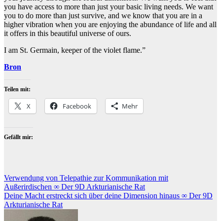
you have access to more than just your basic living needs. We want
you to do more than just survive, and we know that you are in a
higher vibration when you are enjoying the abundance of life and all
it offers in this beautiful universe of ours.
I am St. Germain, keeper of the violet flame.”
Bron
Teilen mit:
X
Facebook
Mehr
Gefällt mir:
Beitragsnavigation
Verwendung von Telepathie zur Kommunikation mit
Außerirdischen ∞ Der 9D Arkturianische Rat
Deine Macht erstreckt sich über deine Dimension hinaus ∞ Der 9D
Arkturianische Rat