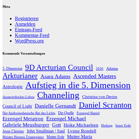
Meta
Registrieren
Anmelden
Eintrags-Feed
Kommentar-Feed
WordPress.org
Kommende Veranstaltungen
9D Arcturian Council
Adama
5. Dimension
2026
Arkturianer
Ascended Masters
Asara Adams
Aufstieg in die 5. Dimension
Astrologie
Channeling
Christina von Dreien
Ausserirdisches Leben
Daniel Scranton
Danielle Gernandt
Council of Light
Die Quelle
Der Andromedanische Rat des Lichts
Erzengel Haniel
Erzengel Michael
Erzengel Metatron
Gabriele Meusburger
Gott
Heike Michaelsen
Heilung
Inner Erde
Lynne Rondell
John Smallman | Saul
Jesus Christus
Mutter Maria
Meister Hermes Trismegistos
Mutter Erde