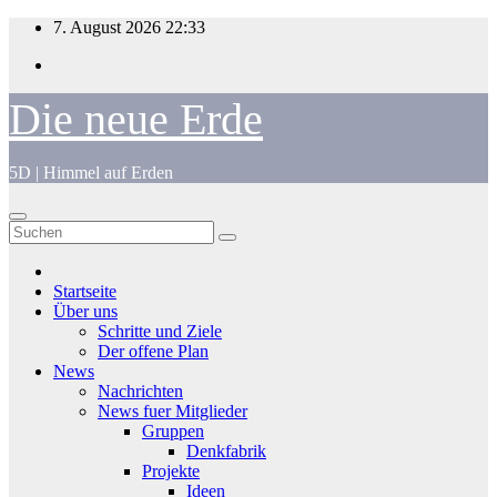
Zum
7. August 2026
22:33
Inhalt
springen
Die neue Erde
5D | Himmel auf Erden
Startseite
Über uns
Schritte und Ziele
Der offene Plan
News
Nachrichten
News fuer Mitglieder
Gruppen
Denkfabrik
Projekte
Ideen