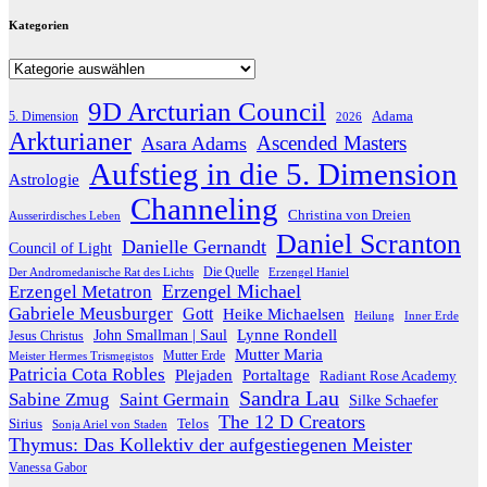
Kategorien
Kategorien
9D Arcturian Council
Adama
5. Dimension
2026
Arkturianer
Ascended Masters
Asara Adams
Aufstieg in die 5. Dimension
Astrologie
Channeling
Christina von Dreien
Ausserirdisches Leben
Daniel Scranton
Danielle Gernandt
Council of Light
Die Quelle
Der Andromedanische Rat des Lichts
Erzengel Haniel
Erzengel Michael
Erzengel Metatron
Gabriele Meusburger
Gott
Heike Michaelsen
Heilung
Inner Erde
Lynne Rondell
John Smallman | Saul
Jesus Christus
Mutter Maria
Meister Hermes Trismegistos
Mutter Erde
Patricia Cota Robles
Plejaden
Portaltage
Radiant Rose Academy
Sandra Lau
Sabine Zmug
Saint Germain
Silke Schaefer
The 12 D Creators
Telos
Sirius
Sonja Ariel von Staden
Thymus: Das Kollektiv der aufgestiegenen Meister
Vanessa Gabor