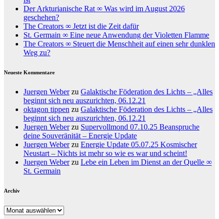
Der Arkturianische Rat ∞ Was wird im August 2026
geschehen?
The Creators ∞ Jetzt ist die Zeit dafür
St. Germain ∞ Eine neue Anwendung der Violetten Flamme
The Creators ∞ Steuert die Menschheit auf einen sehr dunklen
Weg zu?
Neueste Kommentare
Juergen Weber
zu
Galaktische Föderation des Lichts – „Alles
beginnt sich neu auszurichten, 06.12.21
oktagon tippen
zu
Galaktische Föderation des Lichts – „Alles
beginnt sich neu auszurichten, 06.12.21
Juergen Weber
zu
Supervollmond 07.10.25 Beanspruche
deine Souveränität – Energie Update
Juergen Weber
zu
Energie Update 05.07.25 Kosmischer
Neustart – Nichts ist mehr so wie es war und scheint!
Juergen Weber
zu
Lebe ein Leben im Dienst an der Quelle ∞
St. Germain
Archiv
Archiv