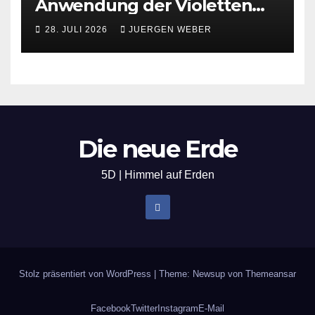
Anwendung der Violetten
Flamme
28. JULI 2026
JUERGEN WEBER
Die neue Erde
5D | Himmel auf Erden
Stolz präsentiert von WordPress
|
Theme: Newsup von
Themeansar
Facebook
Twitter
Instagram
E-Mail