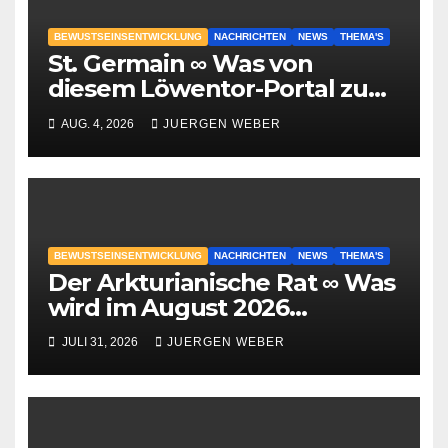
BEWUSTSEINSENTWICKLUNG
NACHRICHTEN
NEWS
THEMA'S
St. Germain ∞ Was von
diesem Löwentor-Portal zu
erwarten ist
AUG. 4, 2026
JUERGEN WEBER
BEWUSTSEINSENTWICKLUNG
NACHRICHTEN
NEWS
THEMA'S
Der Arkturianische Rat ∞ Was
wird im August 2026
geschehen?
JULI 31, 2026
JUERGEN WEBER