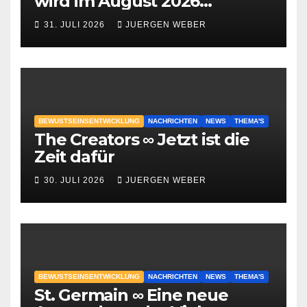
wird im August 2026
geschehen?
31. JULI 2026
JUERGEN WEBER
BEWUSTSEINSENTWICKLUNG
NACHRICHTEN
NEWS
THEMA'S
The Creators ∞ Jetzt ist die
Zeit dafür
30. JULI 2026
JUERGEN WEBER
BEWUSTSEINSENTWICKLUNG
NACHRICHTEN
NEWS
THEMA'S
St. Germain ∞ Eine neue