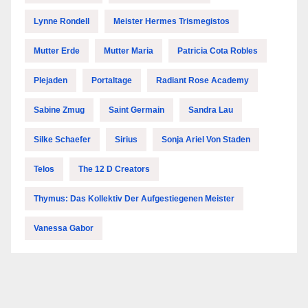
Lynne Rondell
Meister Hermes Trismegistos
Mutter Erde
Mutter Maria
Patricia Cota Robles
Plejaden
Portaltage
Radiant Rose Academy
Sabine Zmug
Saint Germain
Sandra Lau
Silke Schaefer
Sirius
Sonja Ariel Von Staden
Telos
The 12 D Creators
Thymus: Das Kollektiv Der Aufgestiegenen Meister
Vanessa Gabor