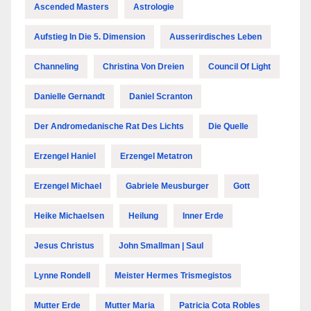
Ascended Masters
Astrologie
Aufstieg In Die 5. Dimension
Ausserirdisches Leben
Channeling
Christina Von Dreien
Council Of Light
Danielle Gernandt
Daniel Scranton
Der Andromedanische Rat Des Lichts
Die Quelle
Erzengel Haniel
Erzengel Metatron
Erzengel Michael
Gabriele Meusburger
Gott
Heike Michaelsen
Heilung
Inner Erde
Jesus Christus
John Smallman | Saul
Lynne Rondell
Meister Hermes Trismegistos
Mutter Erde
Mutter Maria
Patricia Cota Robles