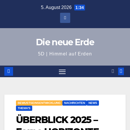
Zum
5. August 2026
1:34
Inhalt
springen
Die neue Erde
5D | Himmel auf Erden
BEWUSTSEINSENTWICKLUNG
NACHRICHTEN
NEWS
THEMA'S
ÜBERBLICK 2025 –