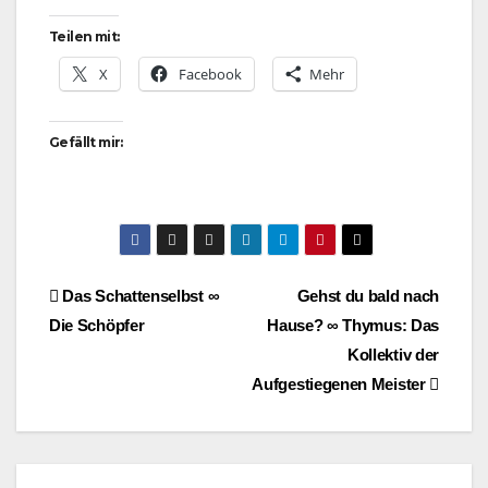
Teilen mit:
X
Facebook
Mehr
Gefällt mir:
Beitragsnavigation
Das Schattenselbst ∞
Gehst du bald nach
Die Schöpfer
Hause? ∞ Thymus: Das
Kollektiv der
Aufgestiegenen Meister