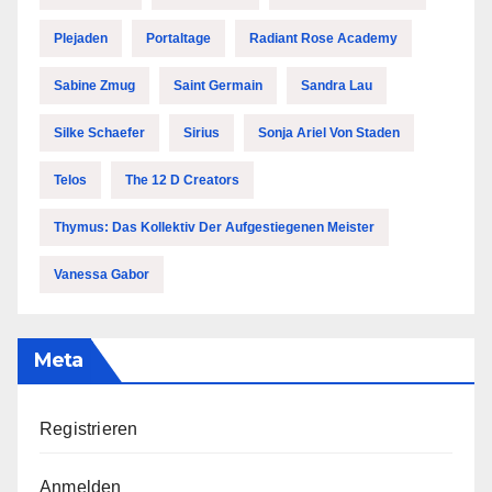
Plejaden
Portaltage
Radiant Rose Academy
Sabine Zmug
Saint Germain
Sandra Lau
Silke Schaefer
Sirius
Sonja Ariel Von Staden
Telos
The 12 D Creators
Thymus: Das Kollektiv Der Aufgestiegenen Meister
Vanessa Gabor
Meta
Registrieren
Anmelden