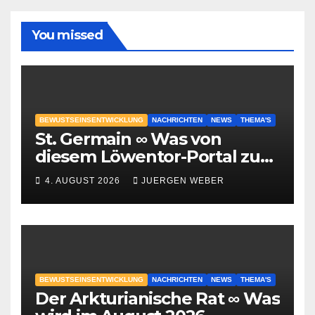
You missed
BEWUSTSEINSENTWICKLUNG
NACHRICHTEN
NEWS
THEMA'S
St. Germain ∞ Was von
diesem Löwentor-Portal zu
erwarten ist
4. AUGUST 2026
JUERGEN WEBER
BEWUSTSEINSENTWICKLUNG
NACHRICHTEN
NEWS
THEMA'S
Der Arkturianische Rat ∞ Was