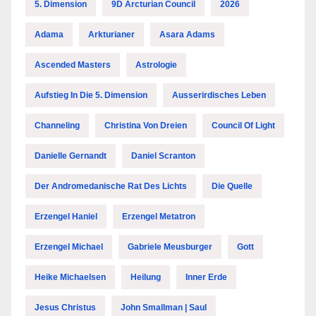
5. Dimension
9D Arcturian Council
2026
Adama
Arkturianer
Asara Adams
Ascended Masters
Astrologie
Aufstieg In Die 5. Dimension
Ausserirdisches Leben
Channeling
Christina Von Dreien
Council Of Light
Danielle Gernandt
Daniel Scranton
Der Andromedanische Rat Des Lichts
Die Quelle
Erzengel Haniel
Erzengel Metatron
Erzengel Michael
Gabriele Meusburger
Gott
Heike Michaelsen
Heilung
Inner Erde
Jesus Christus
John Smallman | Saul