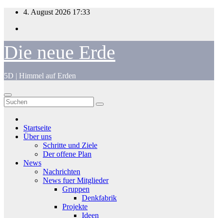
Zum
4. August 2026
17:33
Inhalt
springen
Die neue Erde
5D | Himmel auf Erden
Startseite
Über uns
Schritte und Ziele
Der offene Plan
News
Nachrichten
News fuer Mitglieder
Gruppen
Denkfabrik
Projekte
Ideen