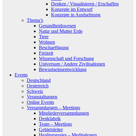
Denken / Visualisieren / Erschaffen
Konzepte im Entwurf
Konzepte in Ausfuehrung
Thema’s
Gesundheidswesen
Natur und Mutter Erde
Tiere
Wohnen
Beschaeftigung
Freizeit
Wissenschaft und Forschung
Universum / Andere Zivilisationen
Bewustseinsentwicklung
Events
Deutschland
Oesterreich
Schweiz
Veranstaltungen
Online Events
Versammlungen – Meetings
Mitgliederversammlungen
Denkfabrik
Team – Meetings
Gebietsleiter
Healingsessies – Meditationen