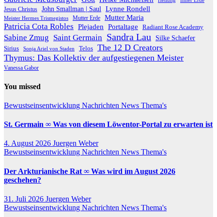
Heilung
Inner Erde
Lynne Rondell
John Smallman | Saul
Jesus Christus
Mutter Maria
Meister Hermes Trismegistos
Mutter Erde
Patricia Cota Robles
Plejaden
Portaltage
Radiant Rose Academy
Sandra Lau
Sabine Zmug
Saint Germain
Silke Schaefer
The 12 D Creators
Telos
Sirius
Sonja Ariel von Staden
Thymus: Das Kollektiv der aufgestiegenen Meister
Vanessa Gabor
You missed
Bewustseinsentwicklung
Nachrichten
News
Thema's
St. Germain ∞ Was von diesem Löwentor-Portal zu erwarten ist
4. August 2026
Juergen Weber
Bewustseinsentwicklung
Nachrichten
News
Thema's
Der Arkturianische Rat ∞ Was wird im August 2026
geschehen?
31. Juli 2026
Juergen Weber
Bewustseinsentwicklung
Nachrichten
News
Thema's