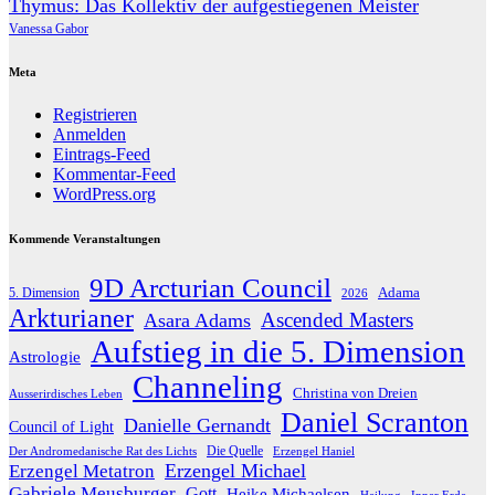
Thymus: Das Kollektiv der aufgestiegenen Meister
Vanessa Gabor
Meta
Registrieren
Anmelden
Eintrags-Feed
Kommentar-Feed
WordPress.org
Kommende Veranstaltungen
9D Arcturian Council
Adama
5. Dimension
2026
Arkturianer
Ascended Masters
Asara Adams
Aufstieg in die 5. Dimension
Astrologie
Channeling
Christina von Dreien
Ausserirdisches Leben
Daniel Scranton
Danielle Gernandt
Council of Light
Die Quelle
Der Andromedanische Rat des Lichts
Erzengel Haniel
Erzengel Michael
Erzengel Metatron
Gabriele Meusburger
Gott
Heike Michaelsen