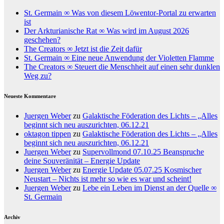
St. Germain ∞ Was von diesem Löwentor-Portal zu erwarten
ist
Der Arkturianische Rat ∞ Was wird im August 2026
geschehen?
The Creators ∞ Jetzt ist die Zeit dafür
St. Germain ∞ Eine neue Anwendung der Violetten Flamme
The Creators ∞ Steuert die Menschheit auf einen sehr dunklen
Weg zu?
Neueste Kommentare
Juergen Weber
zu
Galaktische Föderation des Lichts – „Alles
beginnt sich neu auszurichten, 06.12.21
oktagon tippen
zu
Galaktische Föderation des Lichts – „Alles
beginnt sich neu auszurichten, 06.12.21
Juergen Weber
zu
Supervollmond 07.10.25 Beanspruche
deine Souveränität – Energie Update
Juergen Weber
zu
Energie Update 05.07.25 Kosmischer
Neustart – Nichts ist mehr so wie es war und scheint!
Juergen Weber
zu
Lebe ein Leben im Dienst an der Quelle ∞
St. Germain
Archiv