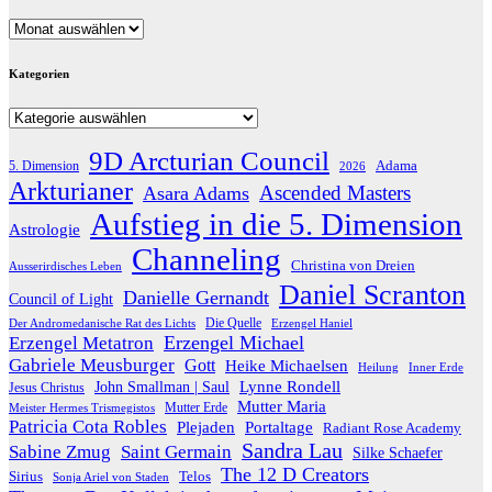
Archiv
Kategorien
Kategorien
9D Arcturian Council
Adama
5. Dimension
2026
Arkturianer
Ascended Masters
Asara Adams
Aufstieg in die 5. Dimension
Astrologie
Channeling
Christina von Dreien
Ausserirdisches Leben
Daniel Scranton
Danielle Gernandt
Council of Light
Die Quelle
Der Andromedanische Rat des Lichts
Erzengel Haniel
Erzengel Michael
Erzengel Metatron
Gabriele Meusburger
Gott
Heike Michaelsen
Heilung
Inner Erde
Lynne Rondell
John Smallman | Saul
Jesus Christus
Mutter Maria
Meister Hermes Trismegistos
Mutter Erde
Patricia Cota Robles
Plejaden
Portaltage
Radiant Rose Academy
Sandra Lau
Sabine Zmug
Saint Germain
Silke Schaefer
The 12 D Creators
Telos
Sirius
Sonja Ariel von Staden