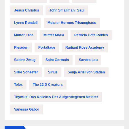
Jesus Christus
John Smallman | Saul
Lynne Rondell
Meister Hermes Trismegistos
Mutter Erde
Mutter Maria
Patricia Cota Robles
Plejaden
Portaltage
Radiant Rose Academy
Sabine Zmug
Saint Germain
Sandra Lau
Silke Schaefer
Sirius
Sonja Ariel Von Staden
Telos
The 12 D Creators
Thymus: Das Kollektiv Der Aufgestiegenen Meister
Vanessa Gabor