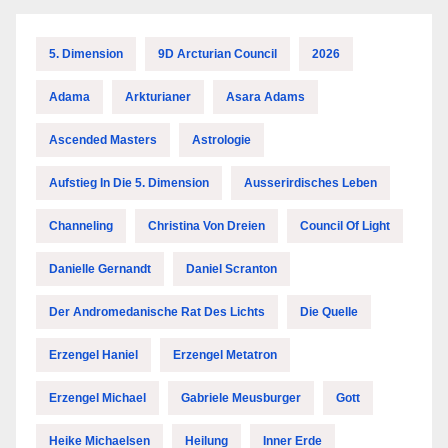
5. Dimension
9D Arcturian Council
2026
Adama
Arkturianer
Asara Adams
Ascended Masters
Astrologie
Aufstieg In Die 5. Dimension
Ausserirdisches Leben
Channeling
Christina Von Dreien
Council Of Light
Danielle Gernandt
Daniel Scranton
Der Andromedanische Rat Des Lichts
Die Quelle
Erzengel Haniel
Erzengel Metatron
Erzengel Michael
Gabriele Meusburger
Gott
Heike Michaelsen
Heilung
Inner Erde