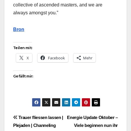
collective of ascended masters, and we are
always amongst you.”
Bron
Teilen mit:
X
Facebook
Mehr
Gefällt mir:
Beitragsnavigation
Trauer fliessen lassen |
Energie Update Oktober –
Plejaden | Channeling
Viele beginnen nun ihr