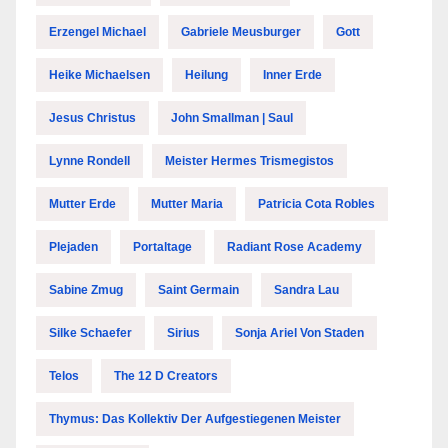
Erzengel Michael
Gabriele Meusburger
Gott
Heike Michaelsen
Heilung
Inner Erde
Jesus Christus
John Smallman | Saul
Lynne Rondell
Meister Hermes Trismegistos
Mutter Erde
Mutter Maria
Patricia Cota Robles
Plejaden
Portaltage
Radiant Rose Academy
Sabine Zmug
Saint Germain
Sandra Lau
Silke Schaefer
Sirius
Sonja Ariel Von Staden
Telos
The 12 D Creators
Thymus: Das Kollektiv Der Aufgestiegenen Meister