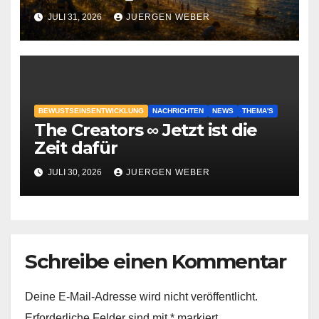
geschehen?
JULI 31, 2026
JUERGEN WEBER
BEWUSTSEINSENTWICKLUNG
NACHRICHTEN
NEWS
THEMA'S
The Creators ∞ Jetzt ist die
Zeit dafür
JULI 30, 2026
JUERGEN WEBER
Schreibe einen Kommentar
Deine E-Mail-Adresse wird nicht veröffentlicht.
Erforderliche Felder sind mit
*
markiert