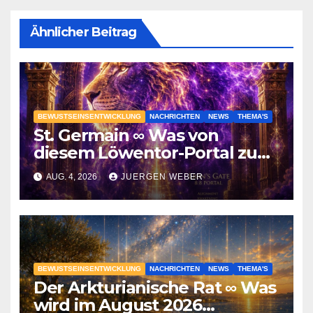
Ähnlicher Beitrag
BEWUSTSEINSENTWICKLUNG
NACHRICHTEN
NEWS
THEMA'S
St. Germain ∞ Was von
diesem Löwentor-Portal zu
erwarten ist
AUG. 4, 2026
JUERGEN WEBER
BEWUSTSEINSENTWICKLUNG
NACHRICHTEN
NEWS
THEMA'S
Der Arkturianische Rat ∞ Was
wird im August 2026