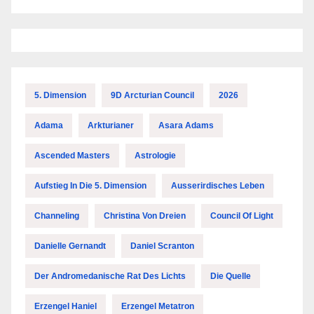
5. Dimension
9D Arcturian Council
2026
Adama
Arkturianer
Asara Adams
Ascended Masters
Astrologie
Aufstieg In Die 5. Dimension
Ausserirdisches Leben
Channeling
Christina Von Dreien
Council Of Light
Danielle Gernandt
Daniel Scranton
Der Andromedanische Rat Des Lichts
Die Quelle
Erzengel Haniel
Erzengel Metatron