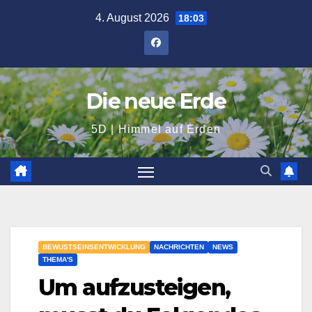
Zum
4. August 2026
18:03
Inhalt
springen
Die neue Erde
5D | Himmel auf Erden
BEWUSTSEINSENTWICKLUNG
NACHRICHTEN
NEWS
THEMA'S
Um aufzusteigen,