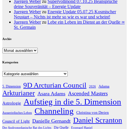
Juergen Weber
zu
Supervollmond 07.10.25 Beanspruche
deine Souveränität – Energie Update
Juergen Weber
zu
Energie Update 05.07.25 Kosmischer
Neustart – Nichts ist mehr so wie es war und scheint!
Juergen Weber
zu
Lebe ein Leben im Dienst an der Quelle ∞
St. Germain
Archiv
Archiv
Kategorien
Kategorien
9D Arcturian Council
Adama
5. Dimension
2026
Arkturianer
Ascended Masters
Asara Adams
Aufstieg in die 5. Dimension
Astrologie
Channeling
Christina von Dreien
Ausserirdisches Leben
Daniel Scranton
Danielle Gernandt
Council of Light
Die Quelle
Der Andromedanische Rat des Lichts
Erzengel Haniel