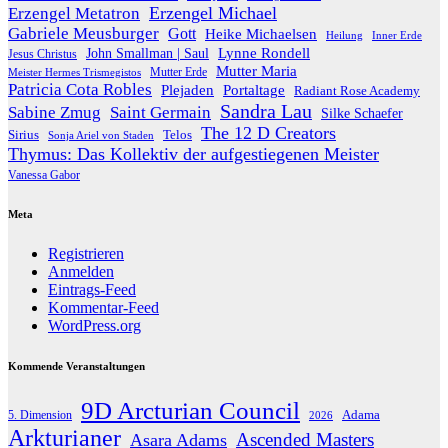
Erzengel Michael
Erzengel Metatron
Gabriele Meusburger
Gott
Heike Michaelsen
Heilung
Inner Erde
Lynne Rondell
John Smallman | Saul
Jesus Christus
Mutter Maria
Meister Hermes Trismegistos
Mutter Erde
Patricia Cota Robles
Plejaden
Portaltage
Radiant Rose Academy
Sandra Lau
Sabine Zmug
Saint Germain
Silke Schaefer
The 12 D Creators
Telos
Sirius
Sonja Ariel von Staden
Thymus: Das Kollektiv der aufgestiegenen Meister
Vanessa Gabor
Meta
Registrieren
Anmelden
Eintrags-Feed
Kommentar-Feed
WordPress.org
Kommende Veranstaltungen
9D Arcturian Council
Adama
5. Dimension
2026
Arkturianer
Ascended Masters
Asara Adams