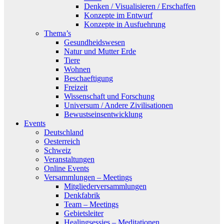
Denken / Visualisieren / Erschaffen
Konzepte im Entwurf
Konzepte in Ausfuehrung
Thema’s
Gesundheidswesen
Natur und Mutter Erde
Tiere
Wohnen
Beschaeftigung
Freizeit
Wissenschaft und Forschung
Universum / Andere Zivilisationen
Bewustseinsentwicklung
Events
Deutschland
Oesterreich
Schweiz
Veranstaltungen
Online Events
Versammlungen – Meetings
Mitgliederversammlungen
Denkfabrik
Team – Meetings
Gebietsleiter
Healingsessies – Meditationen