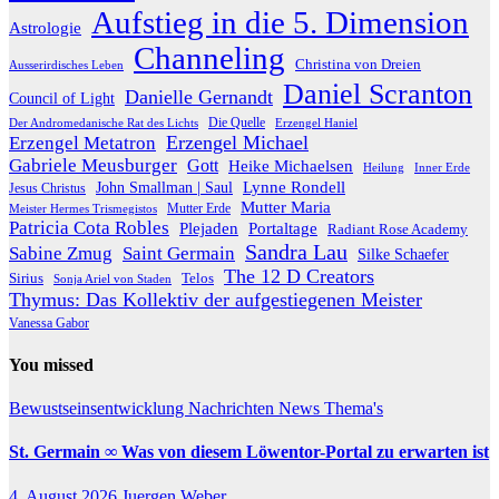
Aufstieg in die 5. Dimension
Astrologie
Channeling
Christina von Dreien
Ausserirdisches Leben
Daniel Scranton
Danielle Gernandt
Council of Light
Die Quelle
Der Andromedanische Rat des Lichts
Erzengel Haniel
Erzengel Michael
Erzengel Metatron
Gabriele Meusburger
Gott
Heike Michaelsen
Heilung
Inner Erde
Lynne Rondell
John Smallman | Saul
Jesus Christus
Mutter Maria
Meister Hermes Trismegistos
Mutter Erde
Patricia Cota Robles
Plejaden
Portaltage
Radiant Rose Academy
Sandra Lau
Sabine Zmug
Saint Germain
Silke Schaefer
The 12 D Creators
Telos
Sirius
Sonja Ariel von Staden
Thymus: Das Kollektiv der aufgestiegenen Meister
Vanessa Gabor
You missed
Bewustseinsentwicklung
Nachrichten
News
Thema's
St. Germain ∞ Was von diesem Löwentor-Portal zu erwarten ist
4. August 2026
Juergen Weber