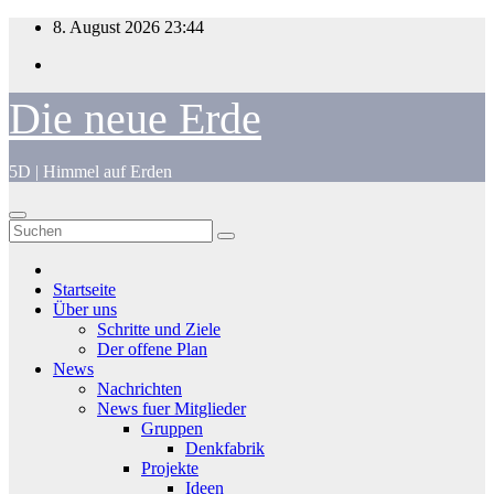
Zum
8. August 2026
23:44
Inhalt
springen
Die neue Erde
5D | Himmel auf Erden
Startseite
Über uns
Schritte und Ziele
Der offene Plan
News
Nachrichten
News fuer Mitglieder
Gruppen
Denkfabrik
Projekte
Ideen