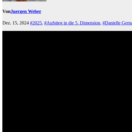
Von
Juergen Weber
Dez. 15, 2024
#2025
,
#Aufstieg in die 5. Dimension
,
#Danielle Gern