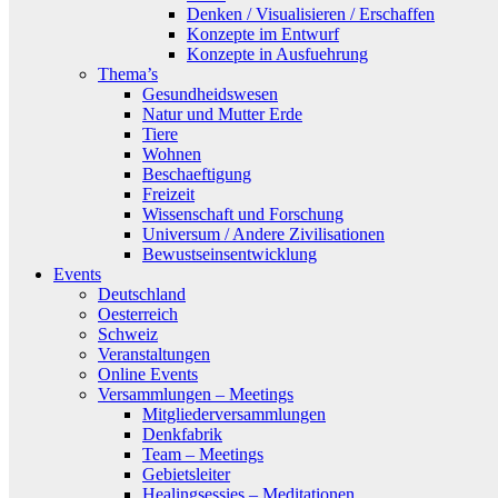
Denken / Visualisieren / Erschaffen
Konzepte im Entwurf
Konzepte in Ausfuehrung
Thema’s
Gesundheidswesen
Natur und Mutter Erde
Tiere
Wohnen
Beschaeftigung
Freizeit
Wissenschaft und Forschung
Universum / Andere Zivilisationen
Bewustseinsentwicklung
Events
Deutschland
Oesterreich
Schweiz
Veranstaltungen
Online Events
Versammlungen – Meetings
Mitgliederversammlungen
Denkfabrik
Team – Meetings
Gebietsleiter
Healingsessies – Meditationen