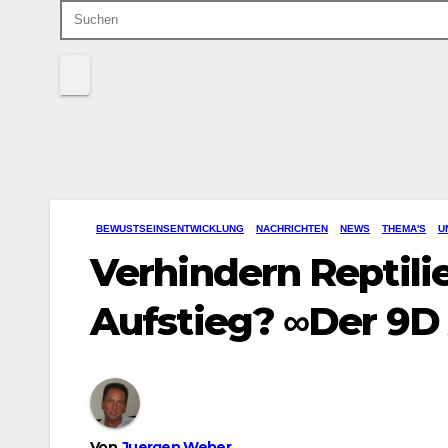
BEWUSTSEINSENTWICKLUNG
NACHRICHTEN
NEWS
THEMA'S
U
Verhindern Reptili
Aufstieg? ∞Der 9D 
Von
Juergen Weber