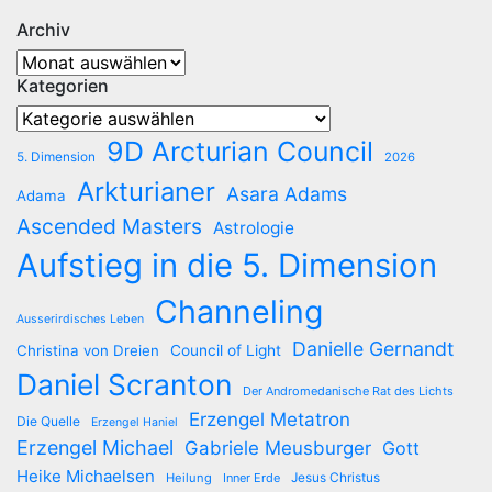
Archiv
Archiv
Kategorien
Kategorien
9D Arcturian Council
5. Dimension
2026
Arkturianer
Asara Adams
Adama
Ascended Masters
Astrologie
Aufstieg in die 5. Dimension
Channeling
Ausserirdisches Leben
Danielle Gernandt
Christina von Dreien
Council of Light
Daniel Scranton
Der Andromedanische Rat des Lichts
Erzengel Metatron
Die Quelle
Erzengel Haniel
Erzengel Michael
Gabriele Meusburger
Gott
Heike Michaelsen
Jesus Christus
Heilung
Inner Erde