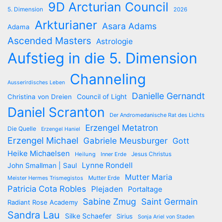
9D Arcturian Council
5. Dimension
2026
Arkturianer
Asara Adams
Adama
Ascended Masters
Astrologie
Aufstieg in die 5. Dimension
Channeling
Ausserirdisches Leben
Danielle Gernandt
Christina von Dreien
Council of Light
Daniel Scranton
Der Andromedanische Rat des Lichts
Erzengel Metatron
Die Quelle
Erzengel Haniel
Erzengel Michael
Gabriele Meusburger
Gott
Heike Michaelsen
Jesus Christus
Heilung
Inner Erde
Lynne Rondell
John Smallman | Saul
Mutter Maria
Meister Hermes Trismegistos
Mutter Erde
Patricia Cota Robles
Plejaden
Portaltage
Sabine Zmug
Saint Germain
Radiant Rose Academy
Sandra Lau
Silke Schaefer
Sirius
Sonja Ariel von Staden