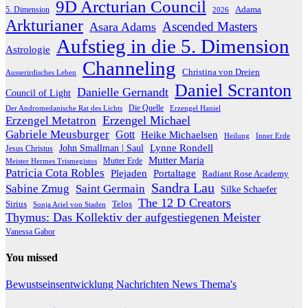
9D Arcturian Council
Adama
5. Dimension
2026
Arkturianer
Ascended Masters
Asara Adams
Aufstieg in die 5. Dimension
Astrologie
Channeling
Christina von Dreien
Ausserirdisches Leben
Daniel Scranton
Danielle Gernandt
Council of Light
Die Quelle
Der Andromedanische Rat des Lichts
Erzengel Haniel
Erzengel Michael
Erzengel Metatron
Gabriele Meusburger
Gott
Heike Michaelsen
Heilung
Inner Erde
Lynne Rondell
John Smallman | Saul
Jesus Christus
Mutter Maria
Meister Hermes Trismegistos
Mutter Erde
Patricia Cota Robles
Plejaden
Portaltage
Radiant Rose Academy
Sandra Lau
Sabine Zmug
Saint Germain
Silke Schaefer
The 12 D Creators
Telos
Sirius
Sonja Ariel von Staden
Thymus: Das Kollektiv der aufgestiegenen Meister
Vanessa Gabor
You missed
Bewustseinsentwicklung
Nachrichten
News
Thema's