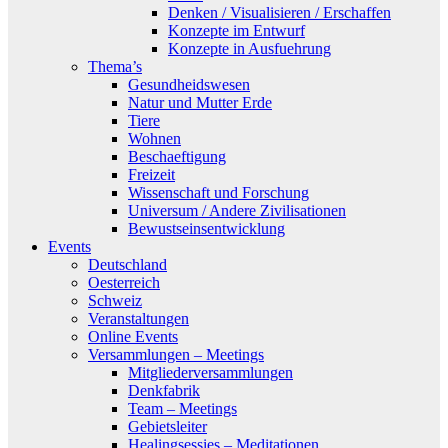
Denken / Visualisieren / Erschaffen
Konzepte im Entwurf
Konzepte in Ausfuehrung
Thema’s
Gesundheidswesen
Natur und Mutter Erde
Tiere
Wohnen
Beschaeftigung
Freizeit
Wissenschaft und Forschung
Universum / Andere Zivilisationen
Bewustseinsentwicklung
Events
Deutschland
Oesterreich
Schweiz
Veranstaltungen
Online Events
Versammlungen – Meetings
Mitgliederversammlungen
Denkfabrik
Team – Meetings
Gebietsleiter
Healingsessies – Meditationen