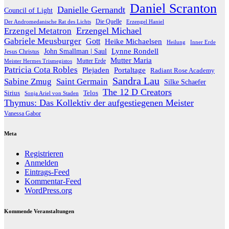
Daniel Scranton
Danielle Gernandt
Council of Light
Die Quelle
Der Andromedanische Rat des Lichts
Erzengel Haniel
Erzengel Michael
Erzengel Metatron
Gabriele Meusburger
Gott
Heike Michaelsen
Heilung
Inner Erde
Lynne Rondell
John Smallman | Saul
Jesus Christus
Mutter Maria
Meister Hermes Trismegistos
Mutter Erde
Patricia Cota Robles
Plejaden
Portaltage
Radiant Rose Academy
Sandra Lau
Sabine Zmug
Saint Germain
Silke Schaefer
The 12 D Creators
Telos
Sirius
Sonja Ariel von Staden
Thymus: Das Kollektiv der aufgestiegenen Meister
Vanessa Gabor
Meta
Registrieren
Anmelden
Eintrags-Feed
Kommentar-Feed
WordPress.org
Kommende Veranstaltungen