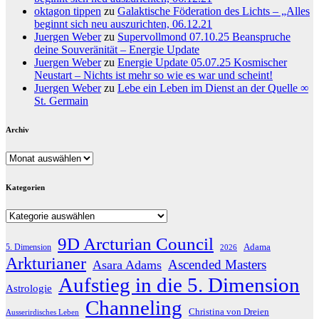
oktagon tippen
zu
Galaktische Föderation des Lichts – „Alles
beginnt sich neu auszurichten, 06.12.21
Juergen Weber
zu
Supervollmond 07.10.25 Beanspruche
deine Souveränität – Energie Update
Juergen Weber
zu
Energie Update 05.07.25 Kosmischer
Neustart – Nichts ist mehr so wie es war und scheint!
Juergen Weber
zu
Lebe ein Leben im Dienst an der Quelle ∞
St. Germain
Archiv
Archiv
Kategorien
Kategorien
9D Arcturian Council
Adama
5. Dimension
2026
Arkturianer
Ascended Masters
Asara Adams
Aufstieg in die 5. Dimension
Astrologie
Channeling
Christina von Dreien
Ausserirdisches Leben