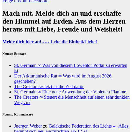
Folge uns auf Facebook!
Mach mit. Melde dich an und erschaffe
den Himmel auf Erden. Aus dem Herzen
heraus mit Liebe, Freude und Weisheit!
Melde dich hier an! - - - Lebe die Einheit/Liebe!
Neueste Beiträge
St. Germain ∞ Was von diesem Löwentor-Portal zu erwarten
ist
Der Arkturianische Rat ∞ Was wird im August 2026
geschehen?
The Creators ∞ Jetzt ist die Zeit dafür
St. Germain ∞ Eine neue Anwendung der Violetten Flamme
The Creators ∞ Steuert die Menschheit auf einen sehr dunklen
Weg zu?
Neueste Kommentare
Juergen Weber
zu
Galaktische Föderation des Lichts – „Alles
beginnt sich neu auszurichten, 06.12.21