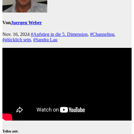
Von
Juergen Weber
Nov. 16, 2024
#Aufstieg in die 5. Dimension
,
#Channeling
,
#glücklich sein
,
#Sandra Lau
Teilen mit: