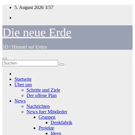
Zum
5. August 2026
3:57
Inhalt
springen
Die neue Erde
5D | Himmel auf Erden
Startseite
Über uns
Schritte und Ziele
Der offene Plan
News
Nachrichten
News fuer Mitglieder
Gruppen
Denkfabrik
Projekte
Ideen