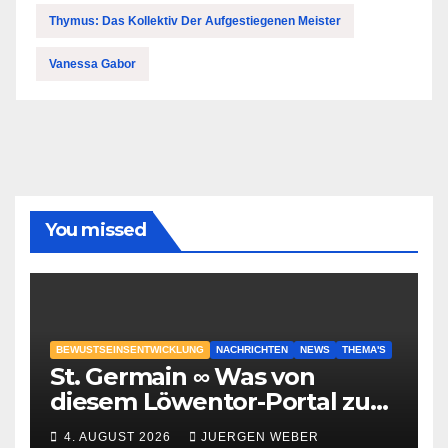
Thymus: Das Kollektiv Der Aufgestiegenen Meister
Vanessa Gabor
You missed
BEWUSTSEINSENTWICKLUNG
NACHRICHTEN
NEWS
THEMA'S
St. Germain ∞ Was von
diesem Löwentor-Portal zu
erwarten ist
4. AUGUST 2026
JUERGEN WEBER