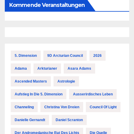
Kommende Veranstaltungen
5. Dimension
9D Arcturian Council
2026
Adama
Arkturianer
Asara Adams
Ascended Masters
Astrologie
Aufstieg In Die 5. Dimension
Ausserirdisches Leben
Channeling
Christina Von Dreien
Council Of Light
Danielle Gernandt
Daniel Scranton
Der Andromedanische Rat Des Lichts
Die Quelle