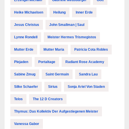
Heike Michaelsen
Heilung
Inner Erde
Jesus Christus
John Smallman | Saul
Lynne Rondell
Meister Hermes Trismegistos
Mutter Erde
Mutter Maria
Patricia Cota Robles
Plejaden
Portaltage
Radiant Rose Academy
Sabine Zmug
Saint Germain
Sandra Lau
Silke Schaefer
Sirius
Sonja Ariel Von Staden
Telos
The 12 D Creators
Thymus: Das Kollektiv Der Aufgestiegenen Meister
Vanessa Gabor