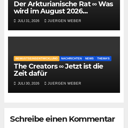
Der Arkturianische Rat ∞ Was
wird im August 2026
geschehen?
JULI 31, 2026
JUERGEN WEBER
BEWUSTSEINSENTWICKLUNG
NACHRICHTEN
NEWS
THEMA'S
The Creators ∞ Jetzt ist die
Zeit dafür
JULI 30, 2026
JUERGEN WEBER
Schreibe einen Kommentar