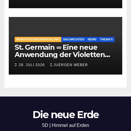
BEWUSTSEINSENTWICKLUNG
NACHRICHTEN
NEWS
THEMA'S
St. Germain ∞ Eine neue
Anwendung der Violetten
Flamme
28. JULI 2026
JUERGEN WEBER
Die neue Erde
5D | Himmel auf Erden