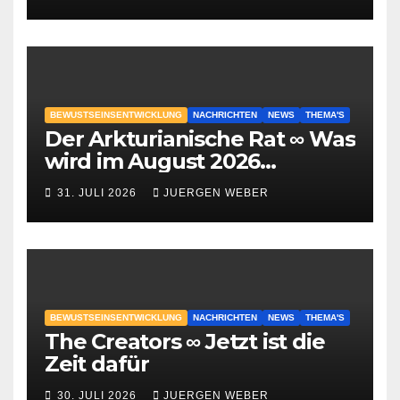
BEWUSTSEINSENTWICKLUNG
NACHRICHTEN
NEWS
THEMA'S
Der Arkturianische Rat ∞ Was
wird im August 2026
geschehen?
31. JULI 2026
JUERGEN WEBER
BEWUSTSEINSENTWICKLUNG
NACHRICHTEN
NEWS
THEMA'S
The Creators ∞ Jetzt ist die
Zeit dafür
30. JULI 2026
JUERGEN WEBER