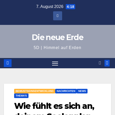
Zum
7. August 2026
4:18
Inhalt
springen
Die neue Erde
5D | Himmel auf Erden
BEWUSTSEINSENTWICKLUNG
NACHRICHTEN
NEWS
THEMA'S
Wie fühlt es sich an,