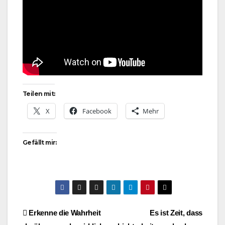
Teilen mit:
X
Facebook
Mehr
Gefällt mir:
Beitragsnavigation
Erkenne die Wahrheit
Es ist Zeit, dass