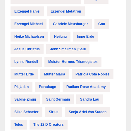
Erzengel Haniel
Erzengel Metatron
Erzengel Michael
Gabriele Meusburger
Gott
Heike Michaelsen
Heilung
Inner Erde
Jesus Christus
John Smallman | Saul
Lynne Rondell
Meister Hermes Trismegistos
Mutter Erde
Mutter Maria
Patricia Cota Robles
Plejaden
Portaltage
Radiant Rose Academy
Sabine Zmug
Saint Germain
Sandra Lau
Silke Schaefer
Sirius
Sonja Ariel Von Staden
Telos
The 12 D Creators