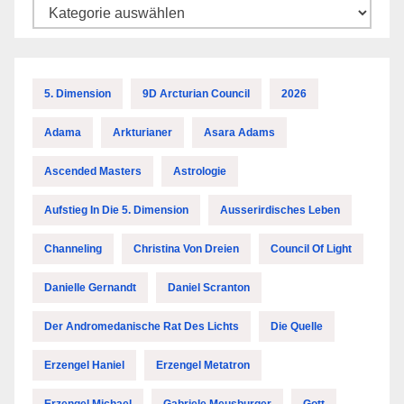
Kategorien
5. Dimension
9D Arcturian Council
2026
Adama
Arkturianer
Asara Adams
Ascended Masters
Astrologie
Aufstieg In Die 5. Dimension
Ausserirdisches Leben
Channeling
Christina Von Dreien
Council Of Light
Danielle Gernandt
Daniel Scranton
Der Andromedanische Rat Des Lichts
Die Quelle
Erzengel Haniel
Erzengel Metatron
Erzengel Michael
Gabriele Meusburger
Gott