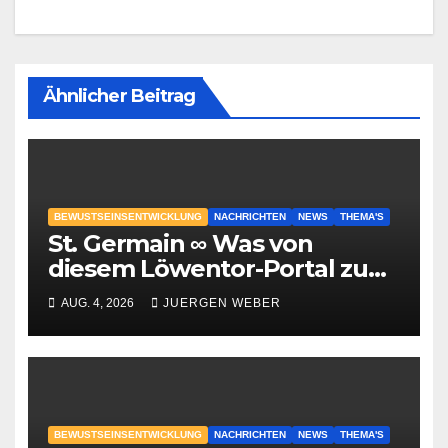
Ähnlicher Beitrag
BEWUSTSEINSENTWICKLUNG
NACHRICHTEN
NEWS
THEMA'S
St. Germain ∞ Was von
diesem Löwentor-Portal zu
erwarten ist
AUG. 4, 2026
JUERGEN WEBER
BEWUSTSEINSENTWICKLUNG
NACHRICHTEN
NEWS
THEMA'S