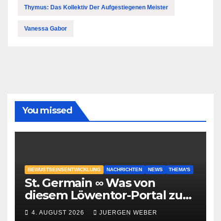
Thymus: Das Kollektiv Der Aufgestiegenen Meister
Vanessa Gabor
You missed
BEWUSTSEINSENTWICKLUNG
NACHRICHTEN
NEWS
THEMA'S
St. Germain ∞ Was von
diesem Löwentor-Portal zu
erwarten ist
4. AUGUST 2026
JUERGEN WEBER