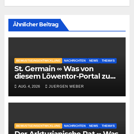
Ähnlicher Beitrag
BEWUSTSEINSENTWICKLUNG
NACHRICHTEN
NEWS
THEMA'S
St. Germain ∞ Was von
diesem Löwentor-Portal zu
erwarten ist
AUG. 4, 2026
JUERGEN WEBER
BEWUSTSEINSENTWICKLUNG
NACHRICHTEN
NEWS
THEMA'S
Der Arkturianische Rat ∞ Was