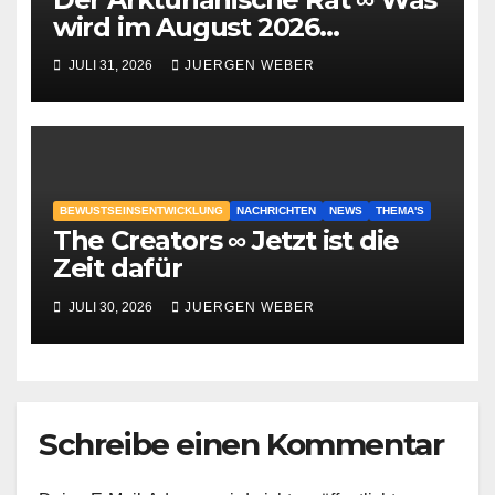
wird im August 2026
geschehen?
JULI 31, 2026
JUERGEN WEBER
BEWUSTSEINSENTWICKLUNG
NACHRICHTEN
NEWS
THEMA'S
The Creators ∞ Jetzt ist die
Zeit dafür
JULI 30, 2026
JUERGEN WEBER
Schreibe einen Kommentar