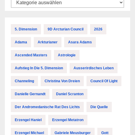
Kategorien
5. Dimension
9D Arcturian Council
2026
Adama
Arkturianer
Asara Adams
Ascended Masters
Astrologie
Aufstieg In Die 5. Dimension
Ausserirdisches Leben
Channeling
Christina Von Dreien
Council Of Light
Danielle Gernandt
Daniel Scranton
Der Andromedanische Rat Des Lichts
Die Quelle
Erzengel Haniel
Erzengel Metatron
Erzengel Michael
Gabriele Meusburger
Gott