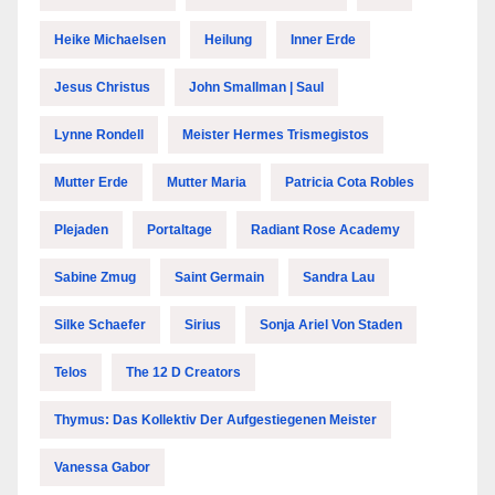
Heike Michaelsen
Heilung
Inner Erde
Jesus Christus
John Smallman | Saul
Lynne Rondell
Meister Hermes Trismegistos
Mutter Erde
Mutter Maria
Patricia Cota Robles
Plejaden
Portaltage
Radiant Rose Academy
Sabine Zmug
Saint Germain
Sandra Lau
Silke Schaefer
Sirius
Sonja Ariel Von Staden
Telos
The 12 D Creators
Thymus: Das Kollektiv Der Aufgestiegenen Meister
Vanessa Gabor