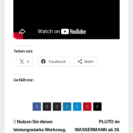
Teilen mit:
X
Facebook
Mehr
Gefällt mir:
Beitragsnavigation
Nutzen Sie dieses
PLUTO im
leistungsstarke Werkzeug,
WASSERMANN ab 19.