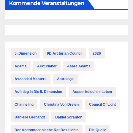
Kommende Veranstaltungen
5. Dimension
9D Arcturian Council
2026
Adama
Arkturianer
Asara Adams
Ascended Masters
Astrologie
Aufstieg In Die 5. Dimension
Ausserirdisches Leben
Channeling
Christina Von Dreien
Council Of Light
Danielle Gernandt
Daniel Scranton
Der Andromedanische Rat Des Lichts
Die Quelle