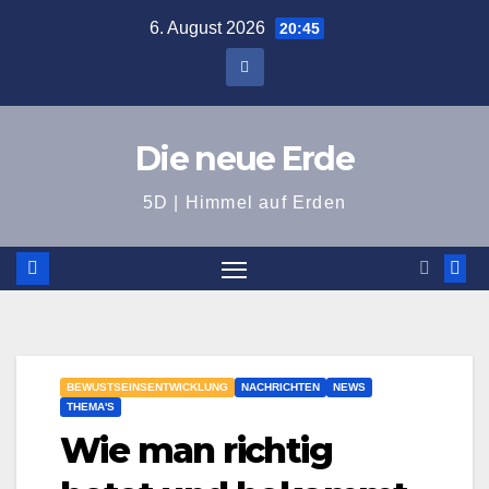
Zum
6. August 2026
20:45
Inhalt
springen
Die neue Erde
5D | Himmel auf Erden
BEWUSTSEINSENTWICKLUNG
NACHRICHTEN
NEWS
THEMA'S
Wie man richtig