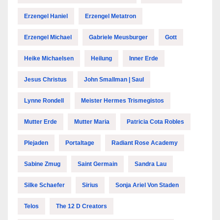
Erzengel Haniel
Erzengel Metatron
Erzengel Michael
Gabriele Meusburger
Gott
Heike Michaelsen
Heilung
Inner Erde
Jesus Christus
John Smallman | Saul
Lynne Rondell
Meister Hermes Trismegistos
Mutter Erde
Mutter Maria
Patricia Cota Robles
Plejaden
Portaltage
Radiant Rose Academy
Sabine Zmug
Saint Germain
Sandra Lau
Silke Schaefer
Sirius
Sonja Ariel Von Staden
Telos
The 12 D Creators