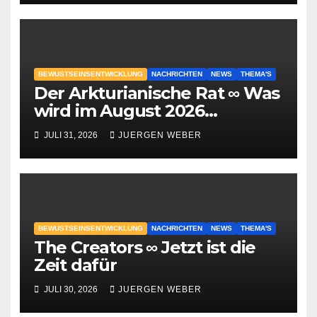
BEWUSTSEINSENTWICKLUNG
NACHRICHTEN
NEWS
THEMA'S
Der Arkturianische Rat ∞ Was
wird im August 2026
geschehen?
JULI 31, 2026
JUERGEN WEBER
BEWUSTSEINSENTWICKLUNG
NACHRICHTEN
NEWS
THEMA'S
The Creators ∞ Jetzt ist die
Zeit dafür
JULI 30, 2026
JUERGEN WEBER