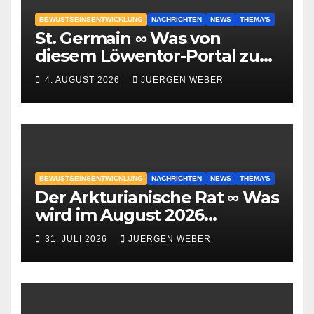
BEWUSTSEINSENTWICKLUNG
NACHRICHTEN
NEWS
THEMA'S
St. Germain ∞ Was von
diesem Löwentor-Portal zu
erwarten ist
4. AUGUST 2026
JUERGEN WEBER
BEWUSTSEINSENTWICKLUNG
NACHRICHTEN
NEWS
THEMA'S
Der Arkturianische Rat ∞ Was
wird im August 2026
geschehen?
31. JULI 2026
JUERGEN WEBER