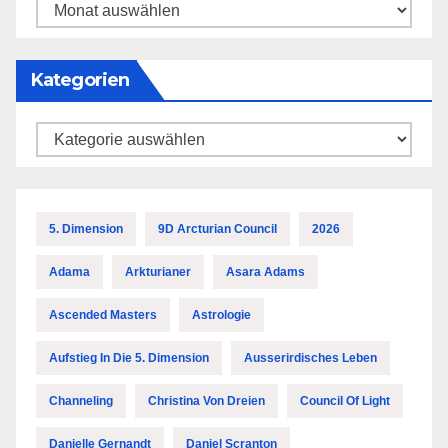
Archiv
Kategorien
Kategorien
5. Dimension
9D Arcturian Council
2026
Adama
Arkturianer
Asara Adams
Ascended Masters
Astrologie
Aufstieg In Die 5. Dimension
Ausserirdisches Leben
Channeling
Christina Von Dreien
Council Of Light
Danielle Gernandt
Daniel Scranton