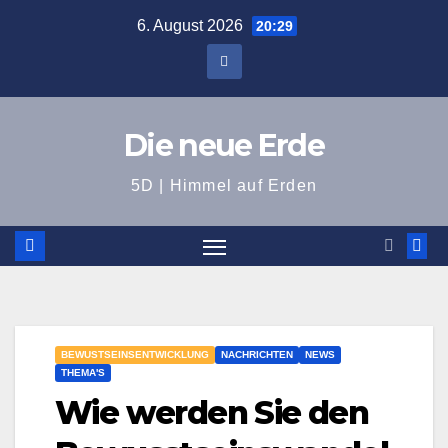
Zum
6. August 2026
20:29
Inhalt
springen
Die neue Erde
5D | Himmel auf Erden
BEWUSTSEINSENTWICKLUNG
NACHRICHTEN
NEWS
THEMA'S
Wie werden Sie den