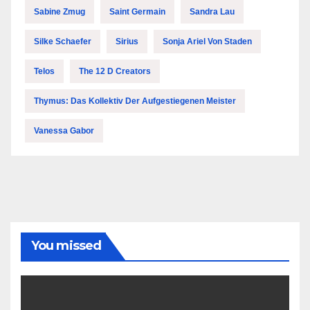
Sabine Zmug
Saint Germain
Sandra Lau
Silke Schaefer
Sirius
Sonja Ariel Von Staden
Telos
The 12 D Creators
Thymus: Das Kollektiv Der Aufgestiegenen Meister
Vanessa Gabor
You missed