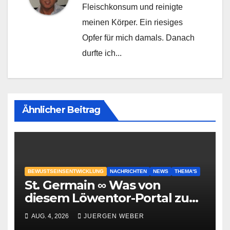
Fleischkonsum und reinigte
meinen Körper. Ein riesiges
Opfer für mich damals. Danach
durfte ich...
Ähnlicher Beitrag
BEWUSTSEINSENTWICKLUNG
NACHRICHTEN
NEWS
THEMA'S
St. Germain ∞ Was von
diesem Löwentor-Portal zu
erwarten ist
AUG. 4, 2026
JUERGEN WEBER