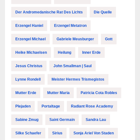
Der Andromedanische Rat Des Lichts
Die Quelle
Erzengel Haniel
Erzengel Metatron
Erzengel Michael
Gabriele Meusburger
Gott
Heike Michaelsen
Heilung
Inner Erde
Jesus Christus
John Smallman | Saul
Lynne Rondell
Meister Hermes Trismegistos
Mutter Erde
Mutter Maria
Patricia Cota Robles
Plejaden
Portaltage
Radiant Rose Academy
Sabine Zmug
Saint Germain
Sandra Lau
Silke Schaefer
Sirius
Sonja Ariel Von Staden