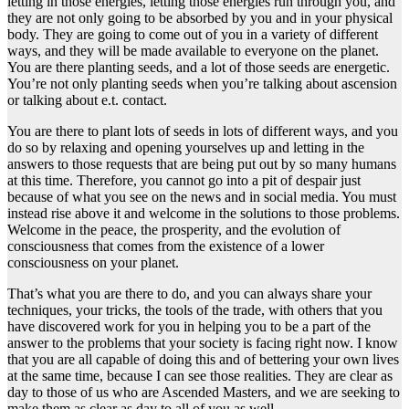
letting in those energies, letting those energies run through you, and
they are not only going to be absorbed by you and in your physical
body. They are going to come out of you in a variety of different
ways, and they will be made available to everyone on the planet.
You are there planting seeds, and a lot of those seeds are energetic.
You’re not only planting seeds when you’re talking about ascension
or talking about e.t. contact.
You are there to plant lots of seeds in lots of different ways, and you
do so by relaxing and opening yourselves up and letting in the
answers to those requests that are being put out by so many humans
at this time. Therefore, you cannot go into a pit of despair just
because of what you see on the news and in social media. You must
instead rise above it and welcome in the solutions to those problems.
Welcome in the peace, the prosperity, and the evolution of
consciousness that comes from the existence of a lower
consciousness on your planet.
That’s what you are there to do, and you can always share your
techniques, your tricks, the tools of the trade, with others that you
have discovered work for you in helping you to be a part of the
answer to the problems that your society is facing right now. I know
that you are all capable of doing this and of bettering your own lives
at the same time, because I can see those realities. They are clear as
day to those of us who are Ascended Masters, and we are seeking to
make them as clear as day to all of you as well.