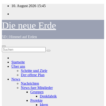
Zum
10. August 2026
15:45
Inhalt
springen
Die neue Erde
5D | Himmel auf Erden
Startseite
Über uns
Schritte und Ziele
Der offene Plan
News
Nachrichten
News fuer Mitglieder
Gruppen
Denkfabrik
Projekte
Ideen