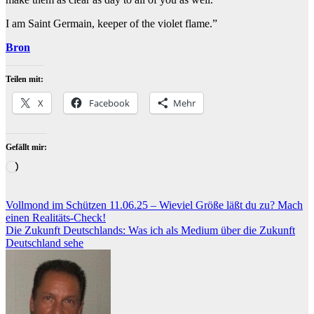
I am Saint Germain, keeper of the violet flame.”
Bron
Teilen mit:
X
Facebook
Mehr
Gefällt mir:
Wird
geladen …
Beitragsnavigation
Vollmond im Schützen 11.06.25 – Wieviel Größe läßt du zu? Mach
einen Realitäts-Check!
Die Zukunft Deutschlands: Was ich als Medium über die Zukunft
Deutschland sehe