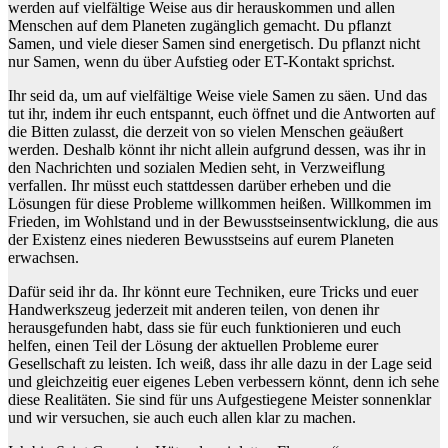
werden auf vielfältige Weise aus dir herauskommen und allen
Menschen auf dem Planeten zugänglich gemacht. Du pflanzt
Samen, und viele dieser Samen sind energetisch. Du pflanzt nicht
nur Samen, wenn du über Aufstieg oder ET-Kontakt sprichst.
Ihr seid da, um auf vielfältige Weise viele Samen zu säen. Und das
tut ihr, indem ihr euch entspannt, euch öffnet und die Antworten auf
die Bitten zulasst, die derzeit von so vielen Menschen geäußert
werden. Deshalb könnt ihr nicht allein aufgrund dessen, was ihr in
den Nachrichten und sozialen Medien seht, in Verzweiflung
verfallen. Ihr müsst euch stattdessen darüber erheben und die
Lösungen für diese Probleme willkommen heißen. Willkommen im
Frieden, im Wohlstand und in der Bewusstseinsentwicklung, die aus
der Existenz eines niederen Bewusstseins auf eurem Planeten
erwachsen.
Dafür seid ihr da. Ihr könnt eure Techniken, eure Tricks und euer
Handwerkszeug jederzeit mit anderen teilen, von denen ihr
herausgefunden habt, dass sie für euch funktionieren und euch
helfen, einen Teil der Lösung der aktuellen Probleme eurer
Gesellschaft zu leisten. Ich weiß, dass ihr alle dazu in der Lage seid
und gleichzeitig euer eigenes Leben verbessern könnt, denn ich sehe
diese Realitäten. Sie sind für uns Aufgestiegene Meister sonnenklar
und wir versuchen, sie auch euch allen klar zu machen.