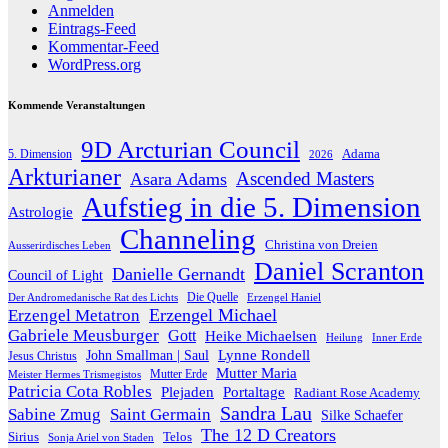
Anmelden
Eintrags-Feed
Kommentar-Feed
WordPress.org
Kommende Veranstaltungen
9D Arcturian Council
Adama
5. Dimension
2026
Arkturianer
Ascended Masters
Asara Adams
Aufstieg in die 5. Dimension
Astrologie
Channeling
Christina von Dreien
Ausserirdisches Leben
Daniel Scranton
Danielle Gernandt
Council of Light
Die Quelle
Der Andromedanische Rat des Lichts
Erzengel Haniel
Erzengel Michael
Erzengel Metatron
Gabriele Meusburger
Gott
Heike Michaelsen
Heilung
Inner Erde
Lynne Rondell
John Smallman | Saul
Jesus Christus
Mutter Maria
Meister Hermes Trismegistos
Mutter Erde
Patricia Cota Robles
Plejaden
Portaltage
Radiant Rose Academy
Sandra Lau
Sabine Zmug
Saint Germain
Silke Schaefer
The 12 D Creators
Telos
Sirius
Sonja Ariel von Staden