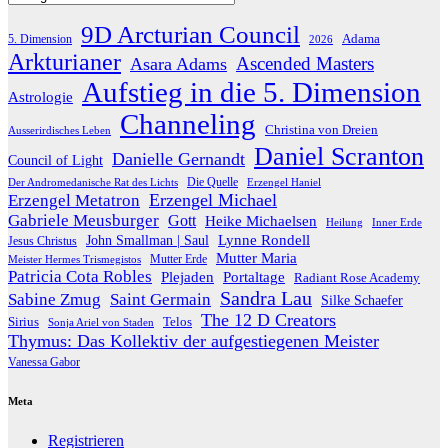
9D Arcturian Council
Adama
5. Dimension
2026
Arkturianer
Ascended Masters
Asara Adams
Aufstieg in die 5. Dimension
Astrologie
Channeling
Christina von Dreien
Ausserirdisches Leben
Daniel Scranton
Danielle Gernandt
Council of Light
Die Quelle
Der Andromedanische Rat des Lichts
Erzengel Haniel
Erzengel Michael
Erzengel Metatron
Gabriele Meusburger
Gott
Heike Michaelsen
Heilung
Inner Erde
Lynne Rondell
John Smallman | Saul
Jesus Christus
Mutter Maria
Meister Hermes Trismegistos
Mutter Erde
Patricia Cota Robles
Plejaden
Portaltage
Radiant Rose Academy
Sandra Lau
Sabine Zmug
Saint Germain
Silke Schaefer
The 12 D Creators
Telos
Sirius
Sonja Ariel von Staden
Thymus: Das Kollektiv der aufgestiegenen Meister
Vanessa Gabor
Meta
Registrieren