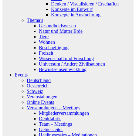
Denken / Visualisieren / Erschaffen
Konzepte im Entwurf
Konzepte in Ausfuehrung
Thema’s
Gesundheidswesen
Natur und Mutter Erde
Tiere
Wohnen
Beschaeftigung
Freizeit
Wissenschaft und Forschung
Universum / Andere Zivilisationen
Bewustseinsentwicklung
Events
Deutschland
Oesterreich
Schweiz
Veranstaltungen
Online Events
Versammlungen – Meetings
Mitgliederversammlungen
Denkfabrik
Team – Meetings
Gebietsleiter
Healingsessies – Meditationen