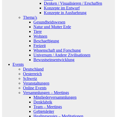
Denken / Visualisieren / Erschaffen
Konzepte im Entwurf
Konzepte in Ausfuehrung
Thema’s
Gesundheidswesen
Natur und Mutter Erde
Tiere
Wohnen
Beschaeftigung
Freizeit
Wissenschaft und Forschung
Universum / Andere Zivilisationen
Bewustseinsentwicklung
Events
Deutschland
Oesterreich
Schweiz
Veranstaltungen
Online Events
Versammlungen – Meetings
Mitgliederversammlungen
Denkfabrik
Team – Meetings
Gebietsleiter
Healingsessies – Meditationen