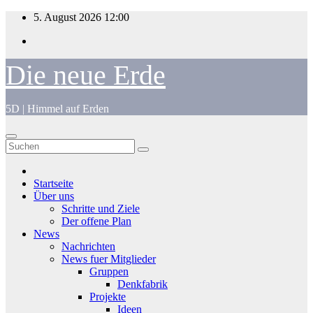
Zum
5. August 2026
12:00
Inhalt
springen
Die neue Erde
5D | Himmel auf Erden
Startseite
Über uns
Schritte und Ziele
Der offene Plan
News
Nachrichten
News fuer Mitglieder
Gruppen
Denkfabrik
Projekte
Ideen