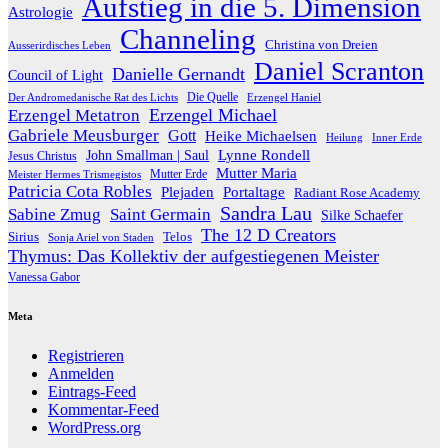
Aufstieg in die 5. Dimension
Astrologie
Channeling
Christina von Dreien
Ausserirdisches Leben
Daniel Scranton
Danielle Gernandt
Council of Light
Die Quelle
Der Andromedanische Rat des Lichts
Erzengel Haniel
Erzengel Michael
Erzengel Metatron
Gabriele Meusburger
Gott
Heike Michaelsen
Heilung
Inner Erde
Lynne Rondell
John Smallman | Saul
Jesus Christus
Mutter Maria
Meister Hermes Trismegistos
Mutter Erde
Patricia Cota Robles
Plejaden
Portaltage
Radiant Rose Academy
Sandra Lau
Sabine Zmug
Saint Germain
Silke Schaefer
The 12 D Creators
Telos
Sirius
Sonja Ariel von Staden
Thymus: Das Kollektiv der aufgestiegenen Meister
Vanessa Gabor
Meta
Registrieren
Anmelden
Eintrags-Feed
Kommentar-Feed
WordPress.org