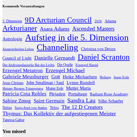
Kommende Veranstaltungen
9D Arcturian Council
Adama
5. Dimension
2026
Arkturianer
Ascended Masters
Asara Adams
Aufstieg in die 5. Dimension
Astrologie
Channeling
Christina von Dreien
Ausserirdisches Leben
Daniel Scranton
Danielle Gernandt
Council of Light
Die Quelle
Der Andromedanische Rat des Lichts
Erzengel Haniel
Erzengel Michael
Erzengel Metatron
Gabriele Meusburger
Gott
Heike Michaelsen
Heilung
Inner Erde
Lynne Rondell
John Smallman | Saul
Jesus Christus
Mutter Maria
Meister Hermes Trismegistos
Mutter Erde
Patricia Cota Robles
Plejaden
Portaltage
Radiant Rose Academy
Sandra Lau
Sabine Zmug
Saint Germain
Silke Schaefer
The 12 D Creators
Telos
Sirius
Sonja Ariel von Staden
Thymus: Das Kollektiv der aufgestiegenen Meister
Vanessa Gabor
You missed