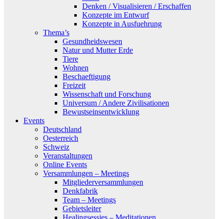
Denken / Visualisieren / Erschaffen
Konzepte im Entwurf
Konzepte in Ausfuehrung
Thema’s
Gesundheidswesen
Natur und Mutter Erde
Tiere
Wohnen
Beschaeftigung
Freizeit
Wissenschaft und Forschung
Universum / Andere Zivilisationen
Bewustseinsentwicklung
Events
Deutschland
Oesterreich
Schweiz
Veranstaltungen
Online Events
Versammlungen – Meetings
Mitgliederversammlungen
Denkfabrik
Team – Meetings
Gebietsleiter
Healingsessies – Meditationen