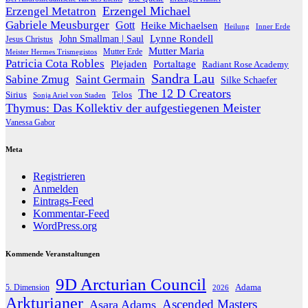
Erzengel Michael
Erzengel Metatron
Gabriele Meusburger
Gott
Heike Michaelsen
Heilung
Inner Erde
Lynne Rondell
John Smallman | Saul
Jesus Christus
Mutter Maria
Meister Hermes Trismegistos
Mutter Erde
Patricia Cota Robles
Plejaden
Portaltage
Radiant Rose Academy
Sandra Lau
Sabine Zmug
Saint Germain
Silke Schaefer
The 12 D Creators
Telos
Sirius
Sonja Ariel von Staden
Thymus: Das Kollektiv der aufgestiegenen Meister
Vanessa Gabor
Meta
Registrieren
Anmelden
Eintrags-Feed
Kommentar-Feed
WordPress.org
Kommende Veranstaltungen
9D Arcturian Council
Adama
5. Dimension
2026
Arkturianer
Ascended Masters
Asara Adams