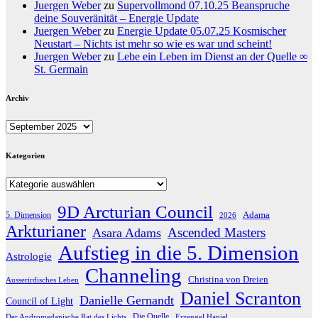
Juergen Weber
zu
Supervollmond 07.10.25 Beanspruche
deine Souveränität – Energie Update
Juergen Weber
zu
Energie Update 05.07.25 Kosmischer
Neustart – Nichts ist mehr so wie es war und scheint!
Juergen Weber
zu
Lebe ein Leben im Dienst an der Quelle ∞
St. Germain
Archiv
Archiv
Kategorien
Kategorien
9D Arcturian Council
Adama
5. Dimension
2026
Arkturianer
Ascended Masters
Asara Adams
Aufstieg in die 5. Dimension
Astrologie
Channeling
Christina von Dreien
Ausserirdisches Leben
Daniel Scranton
Danielle Gernandt
Council of Light
Die Quelle
Der Andromedanische Rat des Lichts
Erzengel Haniel