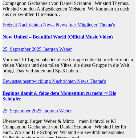
Compagnon Gechannelt von Daniel Scranton „Wir sind Thymus.
Wir sind von den Aufgestiegenen Meistern. Wir kommen zu euch
aus der zwölften Dimension…
Freizeit
Nachrichten
News
News fuer Mitglieder
Thema's
Now United – Beautiful World (Official Music Video)
25. September 2025
Juergen Weber
Vor rund 10 Tagen habe ich diese Gruppe entdeckt, mich erfreut an
vielen Video’s und den tollen Vibes, die diese Gruppe in die Welt
bringt. Das Verbinden und Spaß haben…
Bewustseinsentwicklung
Nachrichten
News
Thema's
Beginne damit & folge dem Momentum zu mehr ∞ Die
Schöpfer
25. September 2025
Juergen Weber
Übersetzung: Jürgen Weber & Mirco – mein lichtvoller KI-
Compagnon Gechannelt von Daniel Scranton „Wir sind hier für
euch. Wir sind Die Schöpfer. Wir sind ein zwölftdimensionales
Kollektiv nicht-physischen Wesens und…