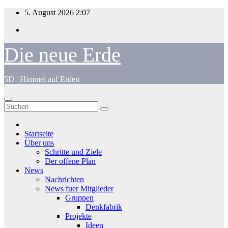
Zum
5. August 2026
2:07
Inhalt
springen
Die neue Erde
5D | Himmel auf Erden
Startseite
Über uns
Schritte und Ziele
Der offene Plan
News
Nachrichten
News fuer Mitglieder
Gruppen
Denkfabrik
Projekte
Ideen