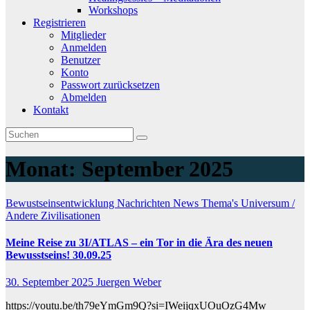
Workshops
Registrieren
Mitglieder
Anmelden
Benutzer
Konto
Passwort zurücksetzen
Abmelden
Kontakt
Monat:
September 2025
Bewustseinsentwicklung
Nachrichten
News
Thema's
Universum /
Andere Zivilisationen
Meine Reise zu 3I/ATLAS – ein Tor in die Ära des neuen
Bewusstseins! 30.09.25
30. September 2025
Juergen Weber
https://youtu.be/th79eYmGm9Q?si=IWeijqxUOuOzG4Mw