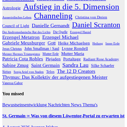
Aufstieg in die 5. Dimension
Astrologie
Channeling
Christina von Dreien
Ausserirdisches Leben
Daniel Scranton
Danielle Gernandt
Council of Light
Die Quelle
Der Andromedanische Rat des Lichts
Erzengel Haniel
Erzengel Michael
Erzengel Metatron
Gabriele Meusburger
Gott
Heike Michaelsen
Heilung
Inner Erde
Lynne Rondell
John Smallman | Saul
Jesus Christus
Mutter Maria
Meister Hermes Trismegistos
Mutter Erde
Patricia Cota Robles
Plejaden
Portaltage
Radiant Rose Academy
Sandra Lau
Sabine Zmug
Saint Germain
Silke Schaefer
The 12 D Creators
Telos
Sirius
Sonja Ariel von Staden
Thymus: Das Kollektiv der aufgestiegenen Meister
Vanessa Gabor
You missed
Bewustseinsentwicklung
Nachrichten
News
Thema's
St. Germain ∞ Was von diesem Löwentor-Portal zu erwarten ist