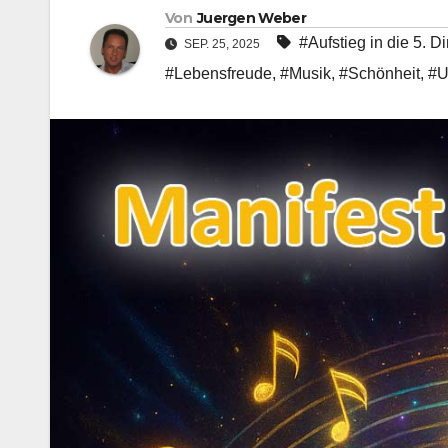
Von
Juergen Weber
#Aufstieg in die 5. 
SEP. 25, 2025
#Lebensfreude
,
#Musik
,
#Schönheit
,
#U