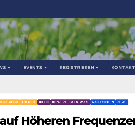
WS
EVENTS
REGISTRIEREN
KONTAK
DENKFABRIK
FREIZEIT
IDEEN
KONZEPTE IM ENTWURF
NACHRICHTEN
NEWS
t auf Höheren Frequenze