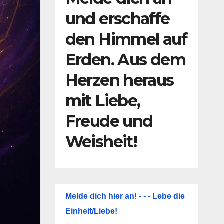
und erschaffe
den Himmel auf
Erden. Aus dem
Herzen heraus
mit Liebe,
Freude und
Weisheit!
Melde dich hier an! - - - Lebe die
Einheit/Liebe!