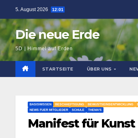
Zum
5. August 2026
12:01
Inhalt
springen
Die neue Erde
5D | Himmel auf Erden
STARTSEITE
ÜBER UNS
NE
BASISWISSEN
BESCHAEFTIGUNG
BEWUSTSEINSENTWICKLUNG
NEWS FUER MITGLIEDER
SCHULE
THEMA'S
Manifest für Kuns