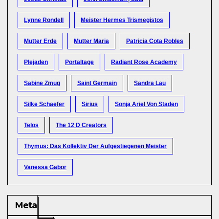
Lynne Rondell
Meister Hermes Trismegistos
Mutter Erde
Mutter Maria
Patricia Cota Robles
Plejaden
Portaltage
Radiant Rose Academy
Sabine Zmug
Saint Germain
Sandra Lau
Silke Schaefer
Sirius
Sonja Ariel Von Staden
Telos
The 12 D Creators
Thymus: Das Kollektiv Der Aufgestiegenen Meister
Vanessa Gabor
Meta