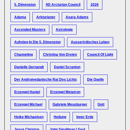
5. Dimension
9D Arcturian Council
2026
Adama
Arkturianer
Asara Adams
Ascended Masters
Astrologie
Aufstieg In Die 5. Dimension
Ausserirdisches Leben
Channeling
Christina Von Dreien
Council Of Light
Danielle Gernandt
Daniel Scranton
Der Andromedanische Rat Des Lichts
Die Quelle
Erzengel Haniel
Erzengel Metatron
Erzengel Michael
Gabriele Meusburger
Gott
Heike Michaelsen
Heilung
Inner Erde
Jesus Christus
John Smallman | Saul