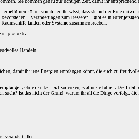
h kommen. Sie kommen genau zur richtigen Zeit, damit ihr entsprechend 
 herbeiführen könnt, von denen ihr wisst, dass sie auf der Erde notwend
evorstehen – Veränderungen zum Besseren – gibt es in eurer jetzigen
dass Raumschiffe landen oder Systeme zusammenbrechen.
 ist produktiv.
reudvolles Handeln.
chen, damit ihr jene Energien empfangen könnt, die euch zu freudvollen
 empfangen, ohne darüber nachzudenken, wohin sie führen. Die Erfahrun
 sucht? Ist das nicht der Grund, warum ihr all die Dinge verfolgt, die 
 verändert alles.