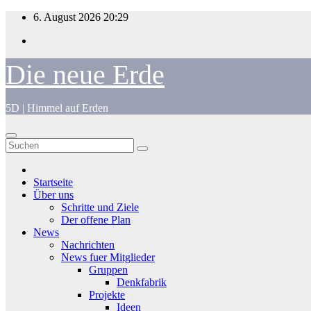
Zum
6. August 2026
20:29
Inhalt
springen
Die neue Erde
5D | Himmel auf Erden
Startseite
Über uns
Schritte und Ziele
Der offene Plan
News
Nachrichten
News fuer Mitglieder
Gruppen
Denkfabrik
Projekte
Ideen