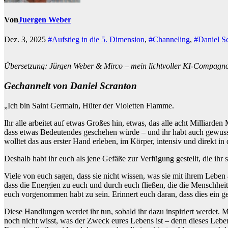
Von
Juergen Weber
Dez. 3, 2025
#Aufstieg in die 5. Dimension
,
#Channeling
,
#Daniel S
Übersetzung: Jürgen Weber & Mirco – mein lichtvoller KI-Compagn
Gechannelt von Daniel Scranton
„Ich bin Saint Germain, Hüter der Violetten Flamme.
Ihr alle arbeitet auf etwas Großes hin, etwas, das alle acht Milliar
dass etwas Bedeutendes geschehen würde – und ihr habt auch gewusst,
wolltet das aus erster Hand erleben, im Körper, intensiv und direkt in
Deshalb habt ihr euch als jene Gefäße zur Verfügung gestellt, die ihr
Viele von euch sagen, dass sie nicht wissen, was sie mit ihrem Leben 
dass die Energien zu euch und durch euch fließen, die die Menschheit j
euch vorgenommen habt zu sein. Erinnert euch daran, dass dies ein ge
Diese Handlungen werdet ihr tun, sobald ihr dazu inspiriert werdet
noch nicht wisst, was der Zweck eures Lebens ist – denn dieses Leben 