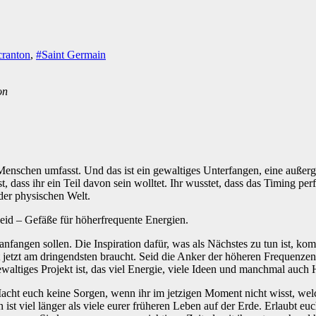
cranton
,
#Saint Germain
on
den Menschen umfasst. Und das ist ein gewaltiges Unterfangen, eine au
 dass ihr ein Teil davon sein wolltet. Ihr wusstet, dass das Timing p
 der physischen Welt.
 seid – Gefäße für höherfrequente Energien.
anfangen sollen. Die Inspiration dafür, was als Nächstes zu tun ist, k
etzt am dringendsten braucht. Seid die Anker der höheren Frequenzen, al
waltiges Projekt ist, das viel Energie, viele Ideen und manchmal auch 
. Macht euch keine Sorgen, wenn ihr im jetzigen Moment nicht wisst, w
ist viel länger als viele eurer früheren Leben auf der Erde. Erlaubt eu