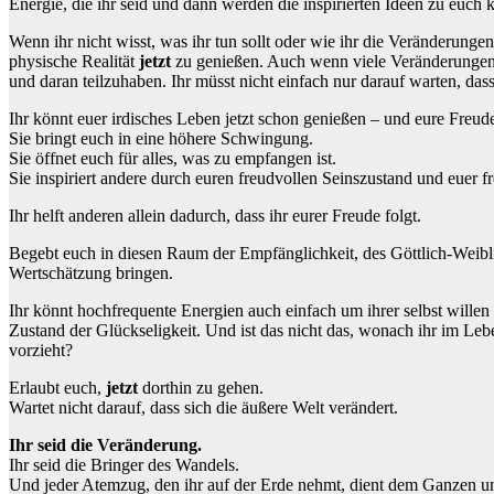
Energie, die ihr seid und dann werden die inspirierten Ideen zu euc
Wenn ihr nicht wisst, was ihr tun sollt oder wie ihr die Veränderungen
physische Realität
jetzt
zu genießen. Auch wenn viele Veränderungen b
und daran teilzuhaben. Ihr müsst nicht einfach nur darauf warten, 
Ihr könnt euer irdisches Leben jetzt schon genießen – und eure Freude
Sie bringt euch in eine höhere Schwingung.
Sie öffnet euch für alles, was zu empfangen ist.
Sie inspiriert andere durch euren freudvollen Seinszustand und euer f
Ihr helft anderen allein dadurch, dass ihr eurer Freude folgt.
Begebt euch in diesen Raum der Empfänglichkeit, des Göttlich-Weibli
Wertschätzung bringen.
Ihr könnt hochfrequente Energien auch einfach um ihrer selbst willen
Zustand der Glückseligkeit. Und ist das nicht das, wonach ihr im Leben
vorzieht?
Erlaubt euch,
jetzt
dorthin zu gehen.
Wartet nicht darauf, dass sich die äußere Welt verändert.
Ihr seid die Veränderung.
Ihr seid die Bringer des Wandels.
Und jeder Atemzug, den ihr auf der Erde nehmt, dient dem Ganzen und