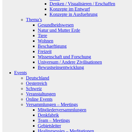
Denken / Visualisieren / Erschaffen
Konzepte im Entwurf
Konzepte in Ausfuehrung
Thema’s
Gesundheidswesen
Natur und Mutter Erde
Tiere
Wohnen
Beschaeftigung
Freizeit
Wissenschaft und Forschung
Universum / Andere Zivilisationen
Bewustseinsentwicklung
Events
Deutschland
Oesterreich
Schweiz
Veranstaltungen
Online Events
Versammlungen – Meetings
Mitgliederversammlungen
Denkfabrik
Team – Meetings
Gebietsleiter
Healingsessies – Meditationen