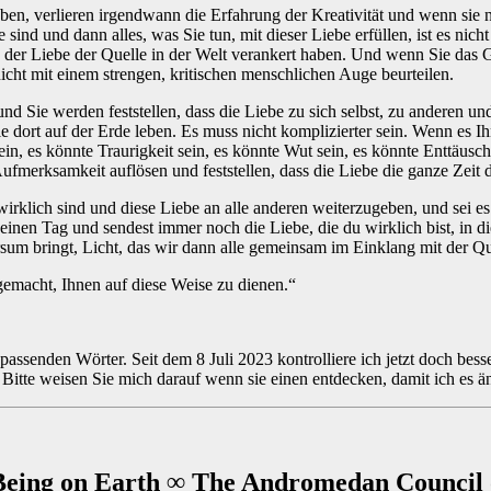
haben, verlieren irgendwann die Erfahrung der Kreativität und wenn sie n
sind und dann alles, was Sie tun, mit dieser Liebe erfüllen, ist es nich
der Liebe der Quelle in der Welt verankert haben. Und wenn Sie das G
cht mit einem strengen, kritischen menschlichen Auge beurteilen.
und Sie werden feststellen, dass die Liebe zu sich selbst, zu anderen u
ort auf der Erde leben. Es muss nicht komplizierter sein. Wenn es Ihnen
in, es könnte Traurigkeit sein, es könnte Wut sein, es könnte Enttäusc
ufmerksamkeit auflösen und feststellen, dass die Liebe die ganze Zeit da
irklich sind und diese Liebe an alle anderen weiterzugeben, und sei e
inen Tag und sendest immer noch die Liebe, die du wirklich bist, in di
versum bringt, Licht, das wir dann alle gemeinsam im Einklang mit der 
gemacht, Ihnen auf diese Weise zu dienen.“
 passenden Wörter. Seit dem 8 Juli 2023 kontrolliere ich jetzt doch bes
n. Bitte weisen Sie mich darauf wenn sie einen entdecken, damit ich e
 Being on Earth ∞ The Andromedan Council 