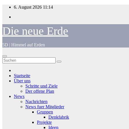
Zum
6. August 2026
11:14
Inhalt
springen
Die neue Erde
5D | Himmel auf Erden
Startseite
Über uns
Schritte und Ziele
Der offene Plan
News
Nachrichten
News fuer Mitglieder
Gruppen
Denkfabrik
Projekte
Ideen