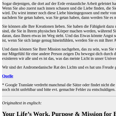
Sogar diejenigen, die dort auf der Erde erstaunliche Arbeit geleistet 
Wenn Sie also zuerst nach innen schauen und die Liebe finden, die Sie 
wird. Du wirst immer noch diese Liebe hineingegossen und mehr von 
nachdem Sie getan haben, was Sie getan haben, dann werden Sie es ni
Sie können alle Ihre Kreationen lieben. Sie haben die Fähigkeit dazu 
sind, die Sie in Ihrem physischen Körper machen werden, während Sie d
daran, dass Ihnen etwas im Weg steht. Und das Etwas könnte Angst se
ist, wenn Sie sich lange genug hineinfühlen, werden Sie es mit Ihrer A
Und dann können Sie Ihrer Mission nachgehen, das zu sein, was Sie w
nur Mitgefühl für eine andere Person zeigen Du bewegst dich durch de
existieren wir alle und es ist das, was das meiste Licht in unser Uni
Wir sind der Andromedanische Rat des Lichts und es hat uns Freude 
Quelle
* Google Translate verdreht manchmal die Sätze oder findet nicht die
noch nicht unfehlbar und bitte evt. gemachte Fehler zu entschuldige
Originaltext in englisch:
Your Life’s Work, Purpose & Mission for