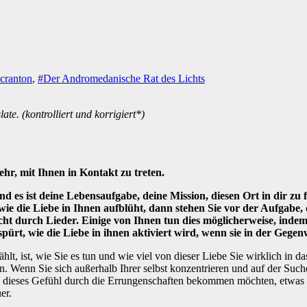
cranton
,
#Der Andromedanische Rat des Lichts
te. (kontrolliert und korrigiert*)
hr, mit Ihnen in Kontakt zu treten.
d es ist deine Lebensaufgabe, deine Mission, diesen Ort in dir zu 
wie die Liebe in Ihnen aufblüht, dann stehen Sie vor der Aufgabe, 
icht durch Lieder. Einige von Ihnen tun dies möglicherweise, ind
spürt, wie die Liebe in ihnen aktiviert wird, wenn sie in der Gegen
hlt, ist, wie Sie es tun und wie viel von dieser Liebe Sie wirklich in das
ieren. Wenn Sie sich außerhalb Ihrer selbst konzentrieren und auf der S
e dieses Gefühl durch die Errungenschaften bekommen möchten, etwas g
er.