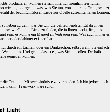
ichts produzieren, können sie sich innerlich ziemlich leer fühlen.
t so wichtig, ob irgendetwas, was Sie tun, von anderen offen geschätzt
efühl der bedingungslosen Liebe zur Quelle aufrechterhalten können,
nd zu lieben zu dem, was Sie tun, die befriedigendsten Erfahrungen
 schwerfällt, die Liebe zu finden, die in Ihnen steckt, liegt das
hung sein, es könnte ein Mangel an Vertrauen sein. Was auch immer es
runter oder dahinter existiert hat.
s nur durch ein Lächeln oder ein Dankeschön, selbst wenn Sie einfach
e Welt hinaus. Und genau das ist es, was Sie tun sollen. Deshalb
Quelle genießen können.
ser die Texte um Missverständnisse zu vermeiden. Ich bin jedoch auch
s ändern kann. Teamwork wäre schön.
of Light