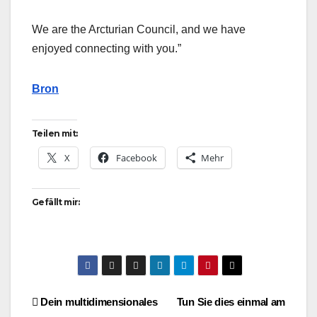
We are the Arcturian Council, and we have
enjoyed connecting with you.”
Bron
Teilen mit:
X
Facebook
Mehr
Gefällt mir:
Beitragsnavigation
Dein multidimensionales
Tun Sie dies einmal am