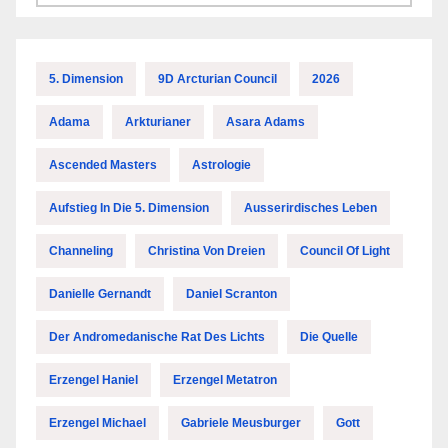
5. Dimension
9D Arcturian Council
2026
Adama
Arkturianer
Asara Adams
Ascended Masters
Astrologie
Aufstieg In Die 5. Dimension
Ausserirdisches Leben
Channeling
Christina Von Dreien
Council Of Light
Danielle Gernandt
Daniel Scranton
Der Andromedanische Rat Des Lichts
Die Quelle
Erzengel Haniel
Erzengel Metatron
Erzengel Michael
Gabriele Meusburger
Gott