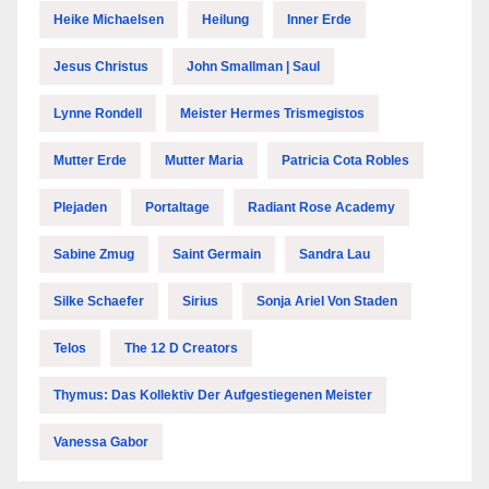
Heike Michaelsen
Heilung
Inner Erde
Jesus Christus
John Smallman | Saul
Lynne Rondell
Meister Hermes Trismegistos
Mutter Erde
Mutter Maria
Patricia Cota Robles
Plejaden
Portaltage
Radiant Rose Academy
Sabine Zmug
Saint Germain
Sandra Lau
Silke Schaefer
Sirius
Sonja Ariel Von Staden
Telos
The 12 D Creators
Thymus: Das Kollektiv Der Aufgestiegenen Meister
Vanessa Gabor