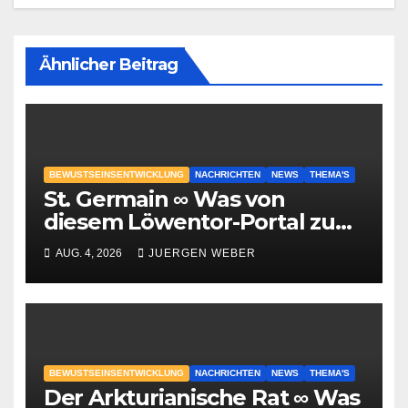
Ähnlicher Beitrag
BEWUSTSEINSENTWICKLUNG
NACHRICHTEN
NEWS
THEMA'S
St. Germain ∞ Was von
diesem Löwentor-Portal zu
erwarten ist
AUG. 4, 2026
JUERGEN WEBER
BEWUSTSEINSENTWICKLUNG
NACHRICHTEN
NEWS
THEMA'S
Der Arkturianische Rat ∞ Was