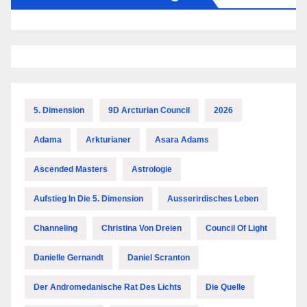
5. Dimension
9D Arcturian Council
2026
Adama
Arkturianer
Asara Adams
Ascended Masters
Astrologie
Aufstieg In Die 5. Dimension
Ausserirdisches Leben
Channeling
Christina Von Dreien
Council Of Light
Danielle Gernandt
Daniel Scranton
Der Andromedanische Rat Des Lichts
Die Quelle