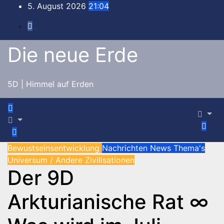
Zum
5. August 2026
21:04
Inhalt
springen
Die neue Erde
5D | Himmel auf Erden
Bewustseinsentwicklung
Nachrichten
News
Thema's
Universum / Andere Zivilisationen
Der 9D
Arkturianische Rat ∞