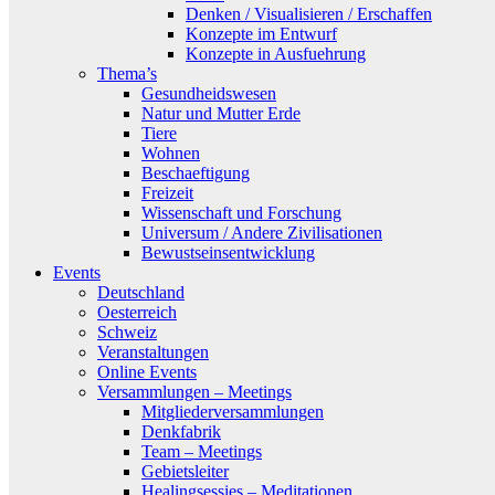
Denken / Visualisieren / Erschaffen
Konzepte im Entwurf
Konzepte in Ausfuehrung
Thema’s
Gesundheidswesen
Natur und Mutter Erde
Tiere
Wohnen
Beschaeftigung
Freizeit
Wissenschaft und Forschung
Universum / Andere Zivilisationen
Bewustseinsentwicklung
Events
Deutschland
Oesterreich
Schweiz
Veranstaltungen
Online Events
Versammlungen – Meetings
Mitgliederversammlungen
Denkfabrik
Team – Meetings
Gebietsleiter
Healingsessies – Meditationen