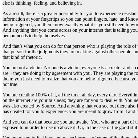
else is thinking, feeling, and believing in.
As a result, there is a greater possibility for you to experience resis
information at your fingertips so you can point fingers, hate, and kno
being triggered, you then know exactly what it is you still need to wo
And anything that you come across on your internet that is telling you
person needs to help themselves.
And that’s what you can do for that person who is playing the role of
that person for the judgments they are making against other people, an
that kind of rhetoric.
You are not a victim. No one is a victim; everyone is a creator and a
are—they are doing it by agreement with you. They are playing the ro
them; you just need to realize that you are being triggered because you
not true.
You are creating 100% of it, all the time, all day, every day. Everyth
on the internet are your business; they are for you to deal with. You n
was also created by Source. And anything that you see out there also i
has created for you to experience; you are meant to grow from it and t
And you can do that because you are awake. You, who are a part of the
exposed to in order to rise up above it. Or, in the case of the good stuf
You are meant to feel love and peace because of some of the things that