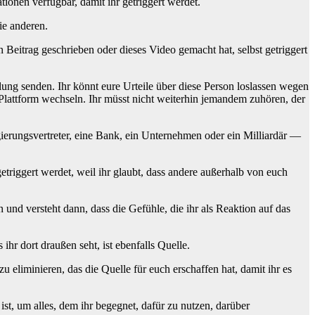
ionen verfügbar, damit ihr getriggert werdet.
ie anderen.
n Beitrag geschrieben oder dieses Video gemacht hat, selbst getriggert
ilung senden. Ihr könnt eure Urteile über diese Person loslassen wegen
-Plattform wechseln. Ihr müsst nicht weiterhin jemandem zuhören, der
gierungsvertreter, eine Bank, ein Unternehmen oder ein Milliardär —
getriggert werdet, weil ihr glaubt, dass andere außerhalb von euch
 und versteht dann, dass die Gefühle, die ihr als Reaktion auf das
ihr dort draußen seht, ist ebenfalls Quelle.
u eliminieren, das die Quelle für euch erschaffen hat, damit ihr es
 ist, um alles, dem ihr begegnet, dafür zu nutzen, darüber