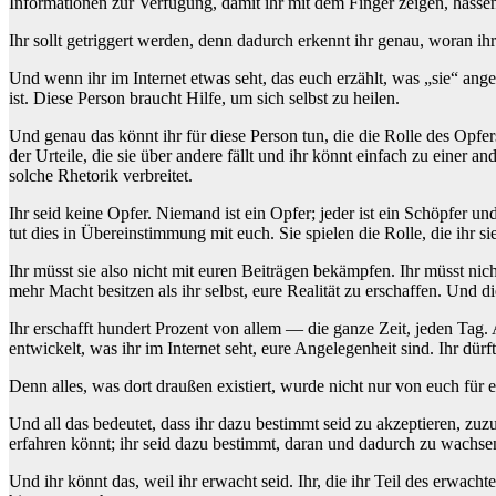
Informationen zur Verfügung, damit ihr mit dem Finger zeigen, hassen 
Ihr sollt getriggert werden, denn dadurch erkennt ihr genau, woran ih
Und wenn ihr im Internet etwas seht, das euch erzählt, was „sie“ angeb
ist. Diese Person braucht Hilfe, um sich selbst zu heilen.
Und genau das könnt ihr für diese Person tun, die die Rolle des Opfer
der Urteile, die sie über andere fällt und ihr könnt einfach zu eine
solche Rhetorik verbreitet.
Ihr seid keine Opfer. Niemand ist ein Opfer; jeder ist ein Schöpfer 
tut dies in Übereinstimmung mit euch. Sie spielen die Rolle, die ihr si
Ihr müsst sie also nicht mit euren Beiträgen bekämpfen. Ihr müsst nich
mehr Macht besitzen als ihr selbst, eure Realität zu erschaffen. Und d
Ihr erschafft hundert Prozent von allem — die ganze Zeit, jeden Tag. 
entwickelt, was ihr im Internet seht, eure Angelegenheit sind. Ihr dürft
Denn alles, was dort draußen existiert, wurde nicht nur von euch für e
Und all das bedeutet, dass ihr dazu bestimmt seid zu akzeptieren, zuzu
erfahren könnt; ihr seid dazu bestimmt, daran und dadurch zu wachse
Und ihr könnt das, weil ihr erwacht seid. Ihr, die ihr Teil des erwach