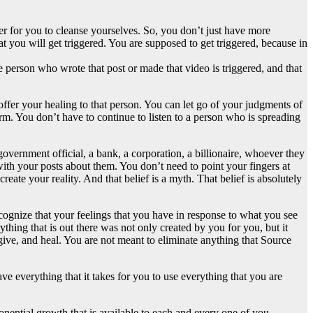
der for you to cleanse yourselves. So, you don’t just have more
t you will get triggered. You are supposed to get triggered, because in
e person who wrote that post or made that video is triggered, and that
ffer your healing to that person. You can let go of your judgments of
rm. You don’t have to continue to listen to a person who is spreading
vernment official, a bank, a corporation, a billionaire, whoever they
th your posts about them. You don’t need to point your fingers at
eate your reality. And that belief is a myth. That belief is absolutely
ecognize that your feelings that you have in response to what you see
thing that is out there was not only created by you for you, but it
give, and heal. You are not meant to eliminate anything that Source
 everything that it takes for you to use everything that you are
ponential growth that is available to each and every one of you.