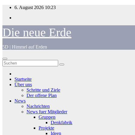
Zum
6. August 2026
10:23
Inhalt
springen
Die neue Erde
5D | Himmel auf Erden
Startseite
Über uns
Schritte und Ziele
Der offene Plan
News
Nachrichten
News fuer Mitglieder
Gruppen
Denkfabrik
Projekte
Ideen