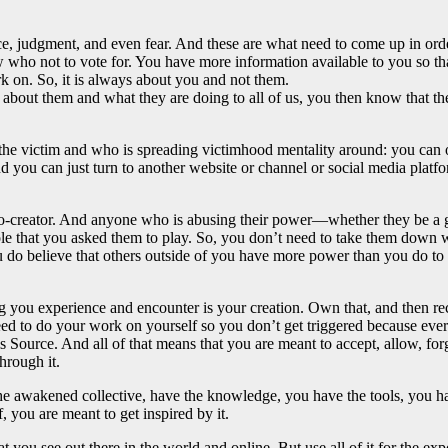
tance, judgment, and even fear. And these are what need to come up in or
w who not to vote for. You have more information available to you so tha
rk on. So, it is always about you and not them.
 about them and what they are doing to all of us, you then know that th
 the victim and who is spreading victimhood mentality around: you can o
d you can just turn to another website or channel or social media platfo
 co-creator. And anyone who is abusing their power—whether they be a go
le that you asked them to play. So, you don’t need to take them down wi
 do believe that others outside of you have more power than you do to cr
ing you experience and encounter is your creation. Own that, and then r
eed to do your work on yourself so you don’t get triggered because every
s Source. And all of that means that you are meant to accept, allow, for
hrough it.
 awakened collective, have the knowledge, you have the tools, you have
f, you are meant to get inspired by it.
 you see out there in the world and online. But use all of it for the ex