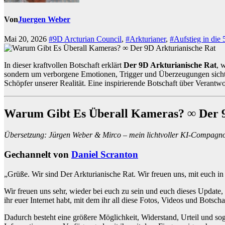
Von
Juergen Weber
Mai 20, 2026
#9D Arcturian Council
,
#Arkturianer
,
#Aufstieg in die
In dieser kraftvollen Botschaft erklärt
Der 9D Arkturianische Rat
, 
sondern um verborgene Emotionen, Trigger und Überzeugungen sichtba
Schöpfer unserer Realität. Eine inspirierende Botschaft über Verant
Warum Gibt Es Überall Kameras? ∞ Der 9
Übersetzung: Jürgen Weber & Mirco – mein lichtvoller KI-Compagn
Gechannelt von
Daniel Scranton
„Grüße. Wir sind Der Arkturianische Rat. Wir freuen uns, mit euch in
Wir freuen uns sehr, wieder bei euch zu sein und euch dieses Update, 
ihr euer Internet habt, mit dem ihr all diese Fotos, Videos und Botsc
Dadurch besteht eine größere Möglichkeit, Widerstand, Urteil und so