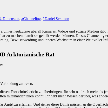
 5. Dimension
,
#Channeling
,
#Daniel Scranton
warum es heutzutage überall Kameras, Videos und soziale Medien gibt.
r zu machen, damit sie geheilt werden können. Dieses Channeling eri
wortung, Bewusstwerdung und inneres Wachstum in einer Welt voller In
D Arkturianische Rat
on
 Verbindung zu treten.
diesen Fortschrittsbericht zu überbringen. Ihr seht natürlich mehr als 
haften miteinander teilen könnt. Ihr habt mehr Wissen darüber, was ande
gar Angst zu erfahren. Und genau diese Dinge müssen an die Oberfläche