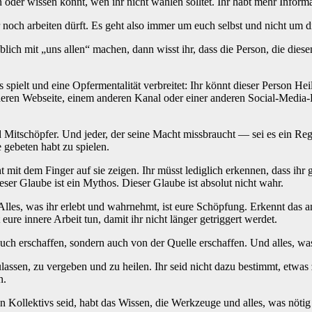
oder wissen könnt, wen ihr nicht wählen solltet. Ihr habt mehr Informat
r noch arbeiten dürft. Es geht also immer um euch selbst und nicht um d
lich mit „uns allen“ machen, dann wisst ihr, dass die Person, die diese
s spielt und eine Opfermentalität verbreitet: Ihr könnt dieser Person He
r anderen Webseite, einem anderen Kanal oder einer anderen Social-Media
und Mitschöpfer. Und jeder, der seine Macht missbraucht — sei es ein Re
e gebeten habt zu spielen.
t mit dem Finger auf sie zeigen. Ihr müsst lediglich erkennen, dass ihr 
ieser Glaube ist ein Mythos. Dieser Glaube ist absolut nicht wahr.
Alles, was ihr erlebt und wahrnehmt, ist eure Schöpfung. Erkennt das an
 eure innere Arbeit tun, damit ihr nicht länger getriggert werdet.
uch erschaffen, sondern auch von der Quelle erschaffen. Und alles, was 
lassen, zu vergeben und zu heilen. Ihr seid nicht dazu bestimmt, etwas z
n.
ten Kollektivs seid, habt das Wissen, die Werkzeuge und alles, was nötig