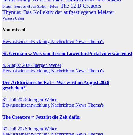
The 12 D Creators
Telos
Sirius
Sonja Ariel von Staden
Thymus: Das Kollektiv der aufgestiegenen Meister
Vanessa Gabor
You missed
Bewustseinsentwicklung
Nachrichten
News
Thema's
St. Germain ∞ Was von diesem Löwentor-Portal zu erwarten ist
4. August 2026
Juergen Weber
Bewustseinsentwicklung
Nachrichten
News
Thema's
Der Arkturianische Rat ∞ Was wird im August 2026
geschehen?
31. Juli 2026
Juergen Weber
Bewustseinsentwicklung
Nachrichten
News
Thema's
The Creators ∞ Jetzt ist die Zeit dafür
30. Juli 2026
Juergen Weber
Bewustseinsentwicklung
Nachrichten
News
Thema's