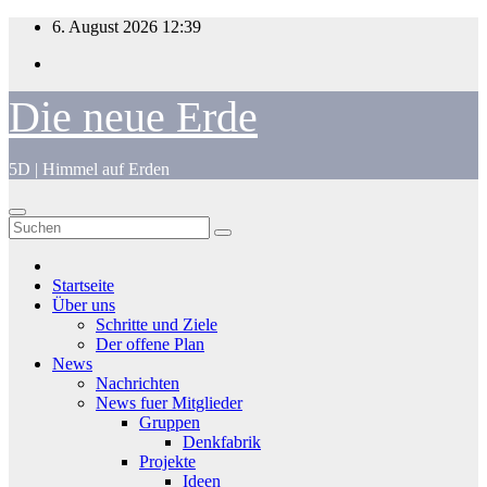
Zum
6. August 2026
12:39
Inhalt
springen
Die neue Erde
5D | Himmel auf Erden
Startseite
Über uns
Schritte und Ziele
Der offene Plan
News
Nachrichten
News fuer Mitglieder
Gruppen
Denkfabrik
Projekte
Ideen