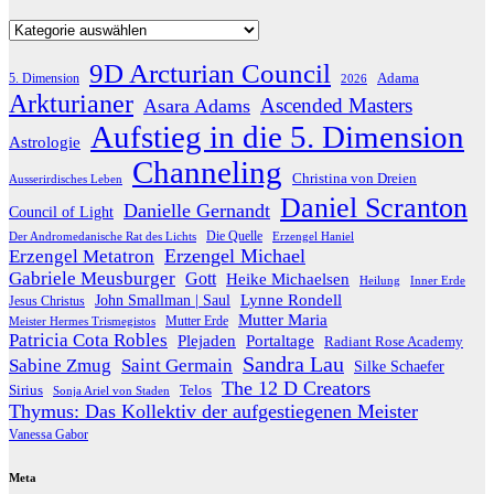
Kategorien
9D Arcturian Council
Adama
5. Dimension
2026
Arkturianer
Ascended Masters
Asara Adams
Aufstieg in die 5. Dimension
Astrologie
Channeling
Christina von Dreien
Ausserirdisches Leben
Daniel Scranton
Danielle Gernandt
Council of Light
Die Quelle
Der Andromedanische Rat des Lichts
Erzengel Haniel
Erzengel Michael
Erzengel Metatron
Gabriele Meusburger
Gott
Heike Michaelsen
Heilung
Inner Erde
Lynne Rondell
John Smallman | Saul
Jesus Christus
Mutter Maria
Meister Hermes Trismegistos
Mutter Erde
Patricia Cota Robles
Plejaden
Portaltage
Radiant Rose Academy
Sandra Lau
Sabine Zmug
Saint Germain
Silke Schaefer
The 12 D Creators
Telos
Sirius
Sonja Ariel von Staden
Thymus: Das Kollektiv der aufgestiegenen Meister
Vanessa Gabor
Meta