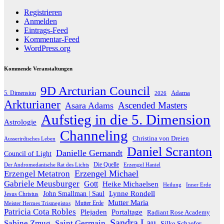
Registrieren
Anmelden
Eintrags-Feed
Kommentar-Feed
WordPress.org
Kommende Veranstaltungen
9D Arcturian Council
Adama
5. Dimension
2026
Arkturianer
Ascended Masters
Asara Adams
Aufstieg in die 5. Dimension
Astrologie
Channeling
Christina von Dreien
Ausserirdisches Leben
Daniel Scranton
Danielle Gernandt
Council of Light
Die Quelle
Der Andromedanische Rat des Lichts
Erzengel Haniel
Erzengel Michael
Erzengel Metatron
Gabriele Meusburger
Gott
Heike Michaelsen
Heilung
Inner Erde
Lynne Rondell
John Smallman | Saul
Jesus Christus
Mutter Maria
Meister Hermes Trismegistos
Mutter Erde
Patricia Cota Robles
Plejaden
Portaltage
Radiant Rose Academy
Sandra Lau
Sabine Zmug
Saint Germain
Silke Schaefer