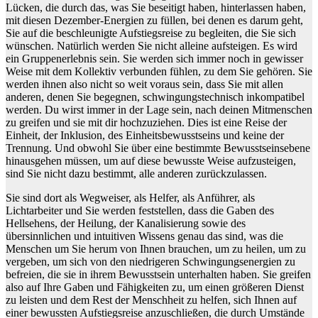
Lücken, die durch das, was Sie beseitigt haben, hinterlassen haben,
mit diesen Dezember-Energien zu füllen, bei denen es darum geht,
Sie auf die beschleunigte Aufstiegsreise zu begleiten, die Sie sich
wünschen. Natürlich werden Sie nicht alleine aufsteigen. Es wird
ein Gruppenerlebnis sein. Sie werden sich immer noch in gewisser
Weise mit dem Kollektiv verbunden fühlen, zu dem Sie gehören. Sie
werden ihnen also nicht so weit voraus sein, dass Sie mit allen
anderen, denen Sie begegnen, schwingungstechnisch inkompatibel
werden. Du wirst immer in der Lage sein, nach deinen Mitmenschen
zu greifen und sie mit dir hochzuziehen. Dies ist eine Reise der
Einheit, der Inklusion, des Einheitsbewusstseins und keine der
Trennung. Und obwohl Sie über eine bestimmte Bewusstseinsebene
hinausgehen müssen, um auf diese bewusste Weise aufzusteigen,
sind Sie nicht dazu bestimmt, alle anderen zurückzulassen.
Sie sind dort als Wegweiser, als Helfer, als Anführer, als
Lichtarbeiter und Sie werden feststellen, dass die Gaben des
Hellsehens, der Heilung, der Kanalisierung sowie des
übersinnlichen und intuitiven Wissens genau das sind, was die
Menschen um Sie herum von Ihnen brauchen, um zu heilen, um zu
vergeben, um sich von den niedrigeren Schwingungsenergien zu
befreien, die sie in ihrem Bewusstsein unterhalten haben. Sie greifen
also auf Ihre Gaben und Fähigkeiten zu, um einen größeren Dienst
zu leisten und dem Rest der Menschheit zu helfen, sich Ihnen auf
einer bewussten Aufstiegsreise anzuschließen, die durch Umstände