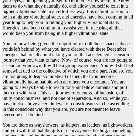
your eyes, and opening yourself up to them. Allow them in. Allow
them to do what they naturally do, and allow yourself to exist in a
higher-vibrational state in an effortless way. It is natural for you to
be in a higher vibrational state, and energies have been coming in all
year long to help you in finding your higher-vibrational state.
Energies have been coming in to assist you in releasing all that
would keep you from being in a higher vibrational state.
You are now being given the opportunity to fill those spaces, those
voids left behind by what you have cleared with these December
energies that are all about taking you on that accelerated ascension
journey that you want to have. Now, of course, you are not going to
ascend on your own. It will be a group experience. You will still feel
somewhat tied to the collective of which you are a part. And so, you
are not going to leap so far ahead of them that you become
vibrationally incompatible with all others you encounter. You are
going to always be able to reach for your fellow humans and pull
them up with you. This is a journey of oneness, of inclusion, of
unity consciousness, and not one of separation. And so, while you
have to rise above a certain level of consciousness to be ascending
in this conscious way that you are, you are not meant to leave
everyone else behind.
You are there as wayshowers, as helpers, as leaders, as lightworkers,
and you will find that the gifts of clairvoyance, healing, channeling,
and psychic and intuitive knowing are exactly what those around