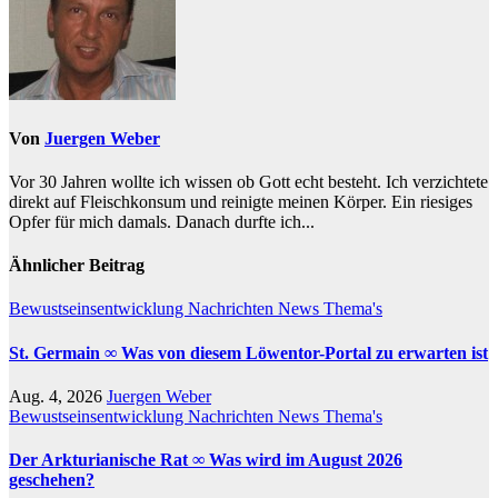
Von
Juergen Weber
Vor 30 Jahren wollte ich wissen ob Gott echt besteht. Ich verzichtete
direkt auf Fleischkonsum und reinigte meinen Körper. Ein riesiges
Opfer für mich damals. Danach durfte ich...
Ähnlicher Beitrag
Bewustseinsentwicklung
Nachrichten
News
Thema's
St. Germain ∞ Was von diesem Löwentor-Portal zu erwarten ist
Aug. 4, 2026
Juergen Weber
Bewustseinsentwicklung
Nachrichten
News
Thema's
Der Arkturianische Rat ∞ Was wird im August 2026
geschehen?