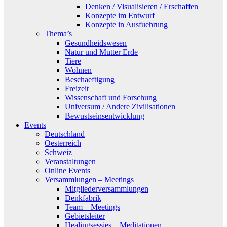
Denken / Visualisieren / Erschaffen
Konzepte im Entwurf
Konzepte in Ausfuehrung
Thema’s
Gesundheidswesen
Natur und Mutter Erde
Tiere
Wohnen
Beschaeftigung
Freizeit
Wissenschaft und Forschung
Universum / Andere Zivilisationen
Bewustseinsentwicklung
Events
Deutschland
Oesterreich
Schweiz
Veranstaltungen
Online Events
Versammlungen – Meetings
Mitgliederversammlungen
Denkfabrik
Team – Meetings
Gebietsleiter
Healingsessies – Meditationen