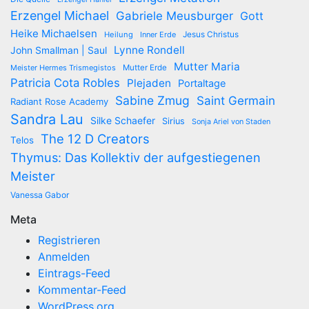
Erzengel Michael
Gabriele Meusburger
Gott
Heike Michaelsen
Jesus Christus
Heilung
Inner Erde
Lynne Rondell
John Smallman | Saul
Mutter Maria
Meister Hermes Trismegistos
Mutter Erde
Patricia Cota Robles
Plejaden
Portaltage
Sabine Zmug
Saint Germain
Radiant Rose Academy
Sandra Lau
Silke Schaefer
Sirius
Sonja Ariel von Staden
The 12 D Creators
Telos
Thymus: Das Kollektiv der aufgestiegenen
Meister
Vanessa Gabor
Meta
Registrieren
Anmelden
Eintrags-Feed
Kommentar-Feed
WordPress.org