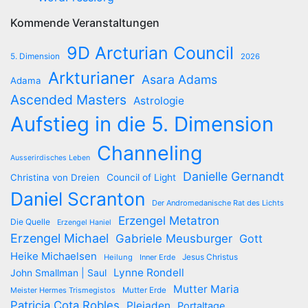
Kommende Veranstaltungen
9D Arcturian Council
5. Dimension
2026
Arkturianer
Asara Adams
Adama
Ascended Masters
Astrologie
Aufstieg in die 5. Dimension
Channeling
Ausserirdisches Leben
Danielle Gernandt
Christina von Dreien
Council of Light
Daniel Scranton
Der Andromedanische Rat des Lichts
Erzengel Metatron
Die Quelle
Erzengel Haniel
Erzengel Michael
Gabriele Meusburger
Gott
Heike Michaelsen
Jesus Christus
Heilung
Inner Erde
Lynne Rondell
John Smallman | Saul
Mutter Maria
Meister Hermes Trismegistos
Mutter Erde
Patricia Cota Robles
Plejaden
Portaltage