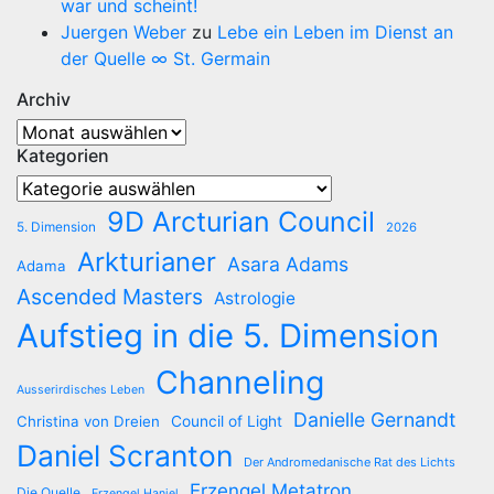
war und scheint!
Juergen Weber
zu
Lebe ein Leben im Dienst an
der Quelle ∞ St. Germain
Archiv
Archiv
Kategorien
Kategorien
9D Arcturian Council
5. Dimension
2026
Arkturianer
Asara Adams
Adama
Ascended Masters
Astrologie
Aufstieg in die 5. Dimension
Channeling
Ausserirdisches Leben
Danielle Gernandt
Christina von Dreien
Council of Light
Daniel Scranton
Der Andromedanische Rat des Lichts
Erzengel Metatron
Die Quelle
Erzengel Haniel