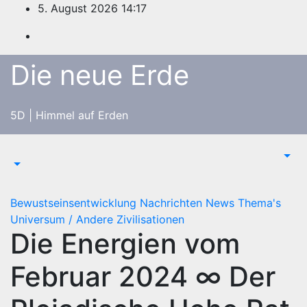
Zum
5. August 2026
14:17
Inhalt
springen
Die neue Erde
5D | Himmel auf Erden
Bewustseinsentwicklung
Nachrichten
News
Thema's
Universum / Andere Zivilisationen
Die Energien vom
Februar 2024 ∞ Der