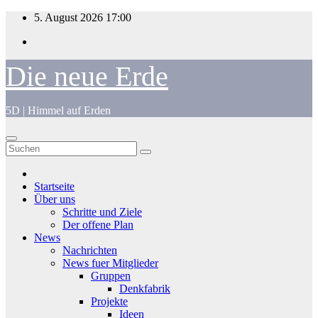
Zum
5. August 2026
17:00
Inhalt
springen
Die neue Erde
5D | Himmel auf Erden
Startseite
Über uns
Schritte und Ziele
Der offene Plan
News
Nachrichten
News fuer Mitglieder
Gruppen
Denkfabrik
Projekte
Ideen