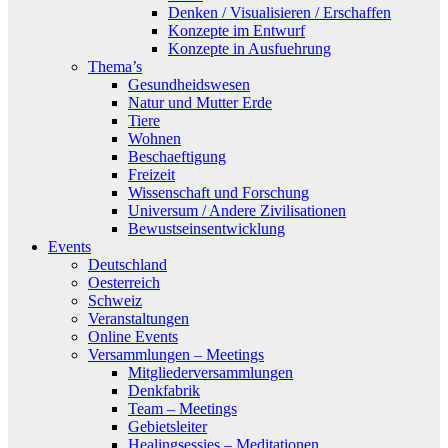
Denken / Visualisieren / Erschaffen
Konzepte im Entwurf
Konzepte in Ausfuehrung
Thema’s
Gesundheidswesen
Natur und Mutter Erde
Tiere
Wohnen
Beschaeftigung
Freizeit
Wissenschaft und Forschung
Universum / Andere Zivilisationen
Bewustseinsentwicklung
Events
Deutschland
Oesterreich
Schweiz
Veranstaltungen
Online Events
Versammlungen – Meetings
Mitgliederversammlungen
Denkfabrik
Team – Meetings
Gebietsleiter
Healingsessies – Meditationen