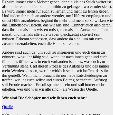
Es wird immer einen Meister geben, der ein kleines Stück weiter ist
als ihr, der euch helfen kann, dorthin zu gelangen, wo er oder sie ist.
Es wird immer mehr für euch zu lernen und mehr zu lehren geben.
Und indem ihr euch an andere wendet, um Hilfe zu empfangen und
selbst Hilfe anzubieten, beginnt ihr mehr und mehr so zu wirken wie
das Einheitsbewusstsein, das wir alle sind. Erinnert euch also daran,
dass ihr niemals alles wissen müsst, niemals alle Antworten haben
müsst, und niemals alle eure Gaben gleichzeitig aktiviert sein
müssen. Erkennt stattdessen, dass andere da sind, um mit euch
zusammenzuarbeiten, euch die Hand zu reichen.
Andere sind auch da, um euch zu inspirieren und euch daran zu
erinnern, wozu ihr fähig seid, wenn ihr nach innen geht und euch
für all das öffnet, was in euch vorhanden ist, alles, was euch zur
Verfügung steht. Und diesen Prozess des Aufstiegs und des immer
mehr Werdens dessen, wer ihr wirklich seid – wir hoffen, dass ihr
ihn genießt. Wenn nicht, braucht ihr nur neue Entscheidungen zu
treffen, wie ihr euch selbst und euren Beitrag betrachtet. Aufstieg
soll Freude machen. Er soll spannend sein und soll immer mehr
erhellen, wer und was wir alle sind – als Wesen der Quelle.
Wir sind Die Schöpfer und wir lieben euch sehr.
”
Quelle