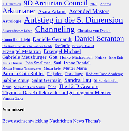
9D Arcturian Council
Adama
5. Dimension
2026
Arkturianer
Ascended Masters
Asara Adams
Aufstieg in die 5. Dimension
Astrologie
Channeling
Christina von Dreien
Ausserirdisches Leben
Daniel Scranton
Danielle Gernandt
Council of Light
Die Quelle
Der Andromedanische Rat des Lichts
Erzengel Haniel
Erzengel Michael
Erzengel Metatron
Gabriele Meusburger
Gott
Heike Michaelsen
Heilung
Inner Erde
Lynne Rondell
John Smallman | Saul
Jesus Christus
Mutter Maria
Meister Hermes Trismegistos
Mutter Erde
Patricia Cota Robles
Plejaden
Portaltage
Radiant Rose Academy
Sandra Lau
Sabine Zmug
Saint Germain
Silke Schaefer
The 12 D Creators
Telos
Sirius
Sonja Ariel von Staden
Thymus: Das Kollektiv der aufgestiegenen Meister
Vanessa Gabor
You missed
Bewustseinsentwicklung
Nachrichten
News
Thema's