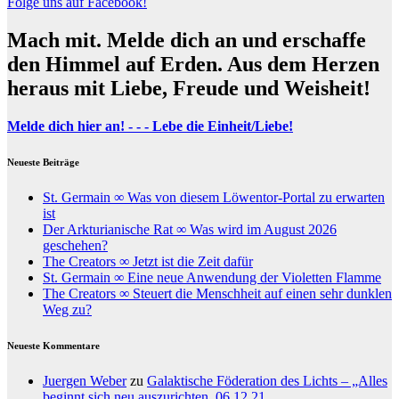
Folge uns auf Facebook!
Mach mit. Melde dich an und erschaffe
den Himmel auf Erden. Aus dem Herzen
heraus mit Liebe, Freude und Weisheit!
Melde dich hier an! - - - Lebe die Einheit/Liebe!
Neueste Beiträge
St. Germain ∞ Was von diesem Löwentor-Portal zu erwarten
ist
Der Arkturianische Rat ∞ Was wird im August 2026
geschehen?
The Creators ∞ Jetzt ist die Zeit dafür
St. Germain ∞ Eine neue Anwendung der Violetten Flamme
The Creators ∞ Steuert die Menschheit auf einen sehr dunklen
Weg zu?
Neueste Kommentare
Juergen Weber
zu
Galaktische Föderation des Lichts – „Alles
beginnt sich neu auszurichten, 06.12.21