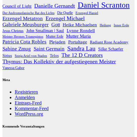
Daniel Scranton
Danielle Gernandt
Council of Light
Die Quelle
Der Andromedanische Rat des Lichts
Erzengel Haniel
Erzengel Michael
Erzengel Metatron
Gabriele Meusburger
Gott
Heike Michaelsen
Heilung
Inner Erde
Lynne Rondell
John Smallman | Saul
Jesus Christus
Mutter Maria
Meister Hermes Trismegistos
Mutter Erde
Patricia Cota Robles
Plejaden
Portaltage
Radiant Rose Academy
Sandra Lau
Sabine Zmug
Saint Germain
Silke Schaefer
The 12 D Creators
Telos
Sirius
Sonja Ariel von Staden
Thymus: Das Kollektiv der aufgestiegenen Meister
Vanessa Gabor
Meta
Registrieren
Anmelden
Eintrags-Feed
Kommentar-Feed
WordPress.org
Kommende Veranstaltungen