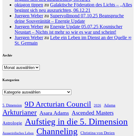
oktagon tippen
zu
Galaktische Föderation des Lichts – „Alles
beginnt sich neu auszurichten, 06.12.21
Juergen Weber
zu
Supervollmond 07.10.25 Beanspruche
deine Souveränität – Energie Update
Juergen Weber
zu
Energie Update 05.07.25 Kosmischer
Neustart – Nichts ist mehr so wie es war und scheint!
Juergen Weber
zu
Lebe ein Leben im Dienst an der Quelle ∞
St. Germain
Archiv
Archiv
Kategorien
Kategorien
9D Arcturian Council
Adama
5. Dimension
2026
Arkturianer
Ascended Masters
Asara Adams
Aufstieg in die 5. Dimension
Astrologie
Channeling
Christina von Dreien
Ausserirdisches Leben