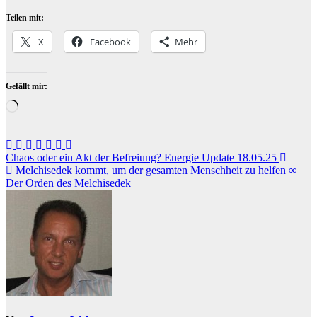
Teilen mit:
X
Facebook
Mehr
Gefällt mir:
Wird
geladen …
Beitragsnavigation
Chaos oder ein Akt der Befreiung? Energie Update 18.05.25
Melchisedek kommt, um der gesamten Menschheit zu helfen ∞
Der Orden des Melchisedek