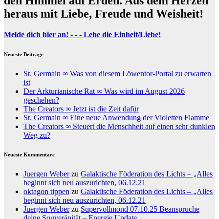
den Himmel auf Erden. Aus dem Herzen
heraus mit Liebe, Freude und Weisheit!
Melde dich hier an! - - - Lebe die Einheit/Liebe!
Neueste Beiträge
St. Germain ∞ Was von diesem Löwentor-Portal zu erwarten
ist
Der Arkturianische Rat ∞ Was wird im August 2026
geschehen?
The Creators ∞ Jetzt ist die Zeit dafür
St. Germain ∞ Eine neue Anwendung der Violetten Flamme
The Creators ∞ Steuert die Menschheit auf einen sehr dunklen
Weg zu?
Neueste Kommentare
Juergen Weber
zu
Galaktische Föderation des Lichts – „Alles
beginnt sich neu auszurichten, 06.12.21
oktagon tippen
zu
Galaktische Föderation des Lichts – „Alles
beginnt sich neu auszurichten, 06.12.21
Juergen Weber
zu
Supervollmond 07.10.25 Beanspruche
deine Souveränität – Energie Update