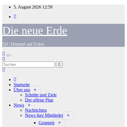
Zum
5. August 2026
12:59
Inhalt
springen
Die neue Erde
5D | Himmel auf Erden
Startseite
Über uns
Schritte und Ziele
Der offene Plan
News
Nachrichten
News fuer Mitglieder
Gruppen