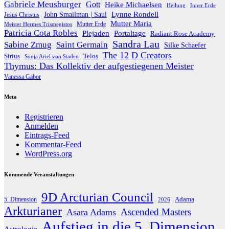
Gabriele Meusburger
Gott
Heike Michaelsen
Heilung
Inner Erde
Lynne Rondell
John Smallman | Saul
Jesus Christus
Mutter Maria
Meister Hermes Trismegistos
Mutter Erde
Patricia Cota Robles
Plejaden
Portaltage
Radiant Rose Academy
Sandra Lau
Sabine Zmug
Saint Germain
Silke Schaefer
The 12 D Creators
Telos
Sirius
Sonja Ariel von Staden
Thymus: Das Kollektiv der aufgestiegenen Meister
Vanessa Gabor
Meta
Registrieren
Anmelden
Eintrags-Feed
Kommentar-Feed
WordPress.org
Kommende Veranstaltungen
9D Arcturian Council
Adama
5. Dimension
2026
Arkturianer
Ascended Masters
Asara Adams
Aufstieg in die 5. Dimension
Astrologie