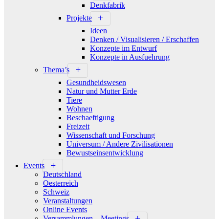
Denkfabrik
Projekte
Ideen
Denken / Visualisieren / Erschaffen
Konzepte im Entwurf
Konzepte in Ausfuehrung
Thema’s
Gesundheidswesen
Natur und Mutter Erde
Tiere
Wohnen
Beschaeftigung
Freizeit
Wissenschaft und Forschung
Universum / Andere Zivilisationen
Bewustseinsentwicklung
Events
Deutschland
Oesterreich
Schweiz
Veranstaltungen
Online Events
Versammlungen – Meetings