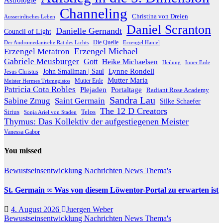
Channeling
Christina von Dreien
Ausserirdisches Leben
Daniel Scranton
Danielle Gernandt
Council of Light
Die Quelle
Der Andromedanische Rat des Lichts
Erzengel Haniel
Erzengel Michael
Erzengel Metatron
Gabriele Meusburger
Gott
Heike Michaelsen
Heilung
Inner Erde
Lynne Rondell
John Smallman | Saul
Jesus Christus
Mutter Maria
Meister Hermes Trismegistos
Mutter Erde
Patricia Cota Robles
Plejaden
Portaltage
Radiant Rose Academy
Sandra Lau
Sabine Zmug
Saint Germain
Silke Schaefer
The 12 D Creators
Telos
Sirius
Sonja Ariel von Staden
Thymus: Das Kollektiv der aufgestiegenen Meister
Vanessa Gabor
You missed
Bewustseinsentwicklung
Nachrichten
News
Thema's
St. Germain ∞ Was von diesem Löwentor-Portal zu erwarten ist
4. August 2026
Juergen Weber
Bewustseinsentwicklung
Nachrichten
News
Thema's