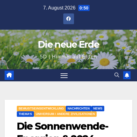
Zum
7. August 2026
0:50
Inhalt
springen
Die neue Erde
5D | Himmel auf Erden
BEWUSTSEINSENTWICKLUNG
NACHRICHTEN
NEWS
THEMA'S
UNIVERSUM / ANDERE ZIVILISATIONEN
Die Sonnenwende-