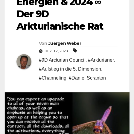
Energien & 2024 ∞
Der 9D
Arkturianische Rat
Von
Juergen Weber
DEZ. 12, 2023
#9D Arcturian Council
,
#Arkturianer
,
#Aufstieg in die 5. Dimension
,
#Channeling
,
#Daniel Scranton