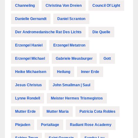
Channeling
Christina Von Dreien
Council Of Light
Danielle Gernandt
Daniel Scranton
Der Andromedanische Rat Des Lichts
Die Quelle
Erzengel Haniel
Erzengel Metatron
Erzengel Michael
Gabriele Meusburger
Gott
Heike Michaelsen
Heilung
Inner Erde
Jesus Christus
John Smallman | Saul
Lynne Rondell
Meister Hermes Trismegistos
Mutter Erde
Mutter Maria
Patricia Cota Robles
Plejaden
Portaltage
Radiant Rose Academy