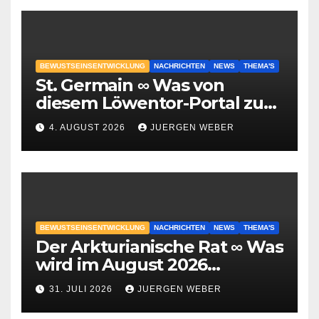
BEWUSTSEINSENTWICKLUNG
NACHRICHTEN
NEWS
THEMA'S
St. Germain ∞ Was von
diesem Löwentor-Portal zu
erwarten ist
4. AUGUST 2026
JUERGEN WEBER
BEWUSTSEINSENTWICKLUNG
NACHRICHTEN
NEWS
THEMA'S
Der Arkturianische Rat ∞ Was
wird im August 2026
geschehen?
31. JULI 2026
JUERGEN WEBER