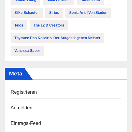
Sabine Zmug
Saint Germain
Sandra Lau
Silke Schaefer
Sirius
Sonja Ariel Von Staden
Telos
The 12 D Creators
Thymus: Das Kollektiv Der Aufgestiegenen Meister
Vanessa Gabor
Meta
Registrieren
Anmelden
Eintrags-Feed