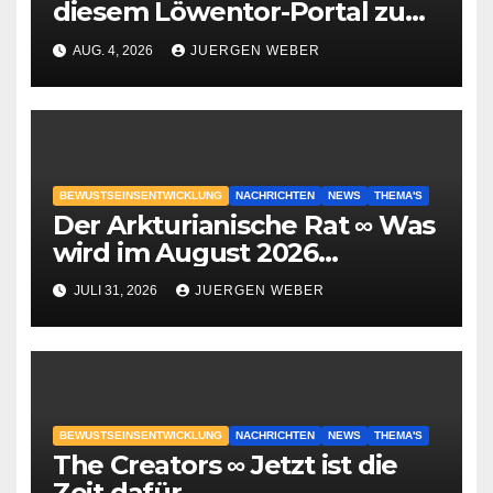
diesem Löwentor-Portal zu
erwarten ist
AUG. 4, 2026
JUERGEN WEBER
BEWUSTSEINSENTWICKLUNG
NACHRICHTEN
NEWS
THEMA'S
Der Arkturianische Rat ∞ Was
wird im August 2026
geschehen?
JULI 31, 2026
JUERGEN WEBER
BEWUSTSEINSENTWICKLUNG
NACHRICHTEN
NEWS
THEMA'S
The Creators ∞ Jetzt ist die
Zeit dafür