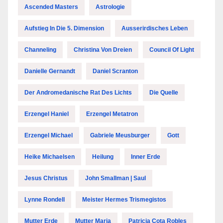
Ascended Masters
Astrologie
Aufstieg In Die 5. Dimension
Ausserirdisches Leben
Channeling
Christina Von Dreien
Council Of Light
Danielle Gernandt
Daniel Scranton
Der Andromedanische Rat Des Lichts
Die Quelle
Erzengel Haniel
Erzengel Metatron
Erzengel Michael
Gabriele Meusburger
Gott
Heike Michaelsen
Heilung
Inner Erde
Jesus Christus
John Smallman | Saul
Lynne Rondell
Meister Hermes Trismegistos
Mutter Erde
Mutter Maria
Patricia Cota Robles