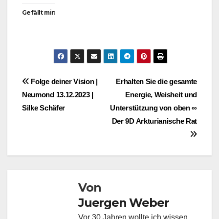
Gefällt mir:
Beitragsnavigation
Folge deiner Vision |
Erhalten Sie die gesamte
Neumond 13.12.2023 |
Energie, Weisheit und
Silke Schäfer
Unterstützung von oben ∞
Der 9D Arkturianische Rat
Von
Juergen Weber
Vor 30 Jahren wollte ich wissen