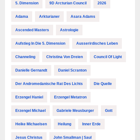
5. Dimension
9D Arcturian Council
2026
Adama
Arkturianer
Asara Adams
Ascended Masters
Astrologie
Aufstieg In Die 5. Dimension
Ausserirdisches Leben
Channeling
Christina Von Dreien
Council Of Light
Danielle Gernandt
Daniel Scranton
Der Andromedanische Rat Des Lichts
Die Quelle
Erzengel Haniel
Erzengel Metatron
Erzengel Michael
Gabriele Meusburger
Gott
Heike Michaelsen
Heilung
Inner Erde
Jesus Christus
John Smallman | Saul