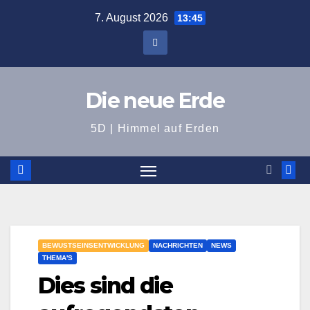
Zum
7. August 2026
13:45
Inhalt
springen
Die neue Erde
5D | Himmel auf Erden
BEWUSTSEINSENTWICKLUNG
NACHRICHTEN
NEWS
THEMA'S
Dies sind die