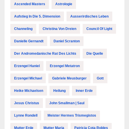
Ascended Masters
Astrologie
Aufstieg In Die 5. Dimension
Ausserirdisches Leben
Channeling
Christina Von Dreien
Council Of Light
Danielle Gernandt
Daniel Scranton
Der Andromedanische Rat Des Lichts
Die Quelle
Erzengel Haniel
Erzengel Metatron
Erzengel Michael
Gabriele Meusburger
Gott
Heike Michaelsen
Heilung
Inner Erde
Jesus Christus
John Smallman | Saul
Lynne Rondell
Meister Hermes Trismegistos
Mutter Erde
Mutter Maria
Patricia Cota Robles