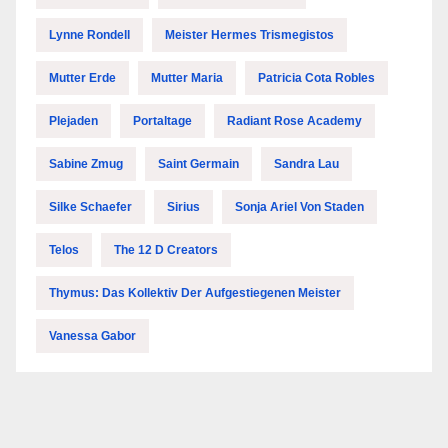
Lynne Rondell
Meister Hermes Trismegistos
Mutter Erde
Mutter Maria
Patricia Cota Robles
Plejaden
Portaltage
Radiant Rose Academy
Sabine Zmug
Saint Germain
Sandra Lau
Silke Schaefer
Sirius
Sonja Ariel Von Staden
Telos
The 12 D Creators
Thymus: Das Kollektiv Der Aufgestiegenen Meister
Vanessa Gabor