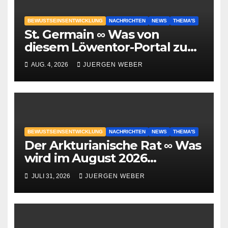
BEWUSTSEINSENTWICKLUNG
NACHRICHTEN
NEWS
THEMA'S
St. Germain ∞ Was von
diesem Löwentor-Portal zu
erwarten ist
AUG. 4, 2026
JUERGEN WEBER
BEWUSTSEINSENTWICKLUNG
NACHRICHTEN
NEWS
THEMA'S
Der Arkturianische Rat ∞ Was
wird im August 2026
geschehen?
JULI 31, 2026
JUERGEN WEBER