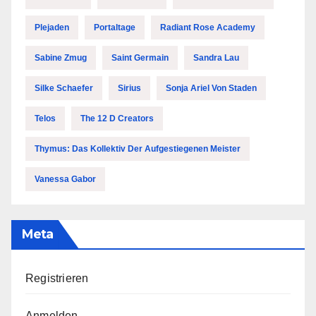
Plejaden
Portaltage
Radiant Rose Academy
Sabine Zmug
Saint Germain
Sandra Lau
Silke Schaefer
Sirius
Sonja Ariel Von Staden
Telos
The 12 D Creators
Thymus: Das Kollektiv Der Aufgestiegenen Meister
Vanessa Gabor
Meta
Registrieren
Anmelden