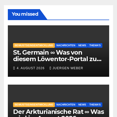
You missed
BEWUSTSEINSENTWICKLUNG
NACHRICHTEN
NEWS
THEMA'S
St. Germain ∞ Was von
diesem Löwentor-Portal zu
erwarten ist
4. AUGUST 2026
JUERGEN WEBER
BEWUSTSEINSENTWICKLUNG
NACHRICHTEN
NEWS
THEMA'S
Der Arkturianische Rat ∞ Was