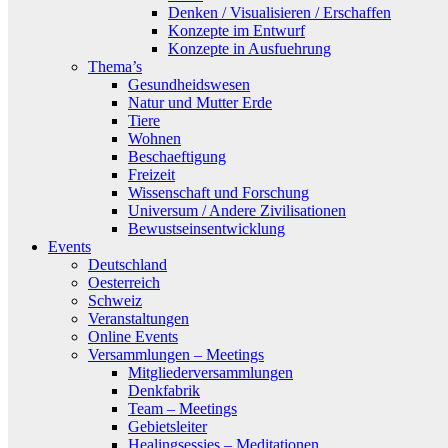
Denken / Visualisieren / Erschaffen
Konzepte im Entwurf
Konzepte in Ausfuehrung
Thema’s
Gesundheidswesen
Natur und Mutter Erde
Tiere
Wohnen
Beschaeftigung
Freizeit
Wissenschaft und Forschung
Universum / Andere Zivilisationen
Bewustseinsentwicklung
Events
Deutschland
Oesterreich
Schweiz
Veranstaltungen
Online Events
Versammlungen – Meetings
Mitgliederversammlungen
Denkfabrik
Team – Meetings
Gebietsleiter
Healingsessies – Meditationen