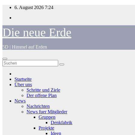
Zum
6. August 2026
7:24
Inhalt
springen
Die neue Erde
5D | Himmel auf Erden
Startseite
Über uns
Schritte und Ziele
Der offene Plan
News
Nachrichten
News fuer Mitglieder
Gruppen
Denkfabrik
Projekte
Ideen