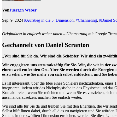
Von
Juergen Weber
Sep. 9, 2024
#Aufstieg in die 5. Dimension
,
#Channeling
,
#Daniel Sc
Originaltext in englisch weiter unten – Übersetzung mit Google Transla
Gechannelt von Daniel Scranton
„Wir sind für Sie da. Wir sind die Schöpfer. Wir sind ein zwölfd
Wir engagieren uns stets tatkräftig für Sie. Wir, die wir in der z
einem weit entfernten Ort. Aber Sie werden durch die Energien de
es zu sehen, wie Sie mehr von sich selbst entdecken, und Sie liebe
Es ist interessant, über die Idee eines Schleiers nachzudenken, ein
integrieren, indem wir das Nichtphysische in das Physische und das Ge
Kontakt treten, wenn Sie möchten und wenn Sie es vorziehen, sich m
auseinanderzusetzen, machen Sie einfach weiter.
Wir sind alle für Sie da und treiben Sie mit den Energien, die wir s
Selbst hilft Ihnen dabei, durch all dies zu navigieren und Sie würden
Sie uns in der zwölften Dimension erreichen, werden Sie diese Unter