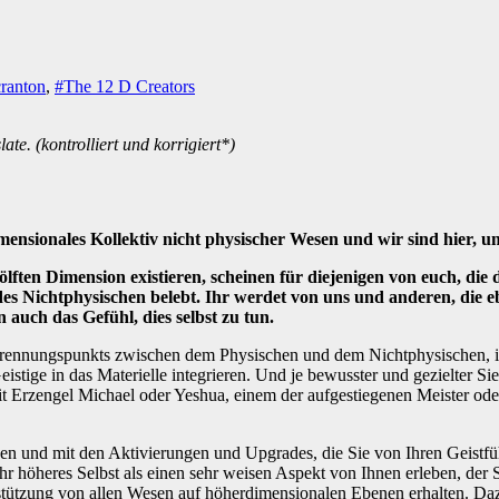
ranton
,
#The 12 D Creators
te. (kontrolliert und korrigiert*)
imensionales Kollektiv nicht physischer Wesen und wir sind hier, u
wölften Dimension existieren, scheinen für diejenigen von euch, die
s Nichtphysischen belebt. Ihr werdet von uns und anderen, die eben
n auch das Gefühl, dies selbst zu tun.
es Trennungspunkts zwischen dem Physischen und dem Nichtphysischen, 
istige in das Materielle integrieren. Und je bewusster und gezielter Si
it Erzengel Michael oder Yeshua, einem der aufgestiegenen Meister o
enden und mit den Aktivierungen und Upgrades, die Sie von Ihren Geistfü
 Ihr höheres Selbst als einen sehr weisen Aspekt von Ihnen erleben, der 
stützung von allen Wesen auf höherdimensionalen Ebenen erhalten. Dazu 