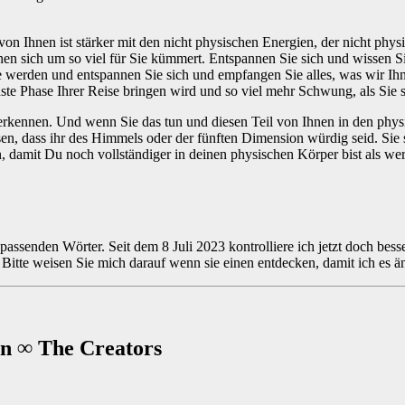
on Ihnen ist stärker mit den nicht physischen Energien, der nicht physis
hnen sich um so viel für Sie kümmert. Entspannen Sie sich und wissen Si
ie werden und entspannen Sie sich und empfangen Sie alles, was wir Ihn
ste Phase Ihrer Reise bringen wird und so viel mehr Schwung, als Sie s
enz erkennen. Und wenn Sie das tun und diesen Teil von Ihnen in den ph
sen, dass ihr des Himmels oder der fünften Dimension würdig seid. Sie 
damit Du noch vollständiger in deinen physischen Körper bist als wer
 passenden Wörter. Seit dem 8 Juli 2023 kontrolliere ich jetzt doch bes
n. Bitte weisen Sie mich darauf wenn sie einen entdecken, damit ich e
on ∞ The Creators