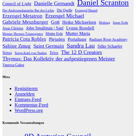
Daniel Scranton
Danielle Gernandt
Council of Light
Die Quelle
Der Andromedanische Rat des Lichts
Erzengel Haniel
Erzengel Michael
Erzengel Metatron
Gabriele Meusburger
Gott
Heike Michaelsen
Heilung
Inner Erde
Lynne Rondell
John Smallman | Saul
Jesus Christus
Mutter Maria
Meister Hermes Trismegistos
Mutter Erde
Patricia Cota Robles
Plejaden
Portaltage
Radiant Rose Academy
Sandra Lau
Sabine Zmug
Saint Germain
Silke Schaefer
The 12 D Creators
Telos
Sirius
Sonja Ariel von Staden
Thymus: Das Kollektiv der aufgestiegenen Meister
Vanessa Gabor
Meta
Registrieren
Anmelden
Eintrags-Feed
Kommentar-Feed
WordPress.org
Kommende Veranstaltungen