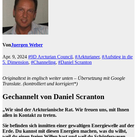
Von
Juergen Weber
Apr. 9, 2024
#9D Arcturian Council
,
#Arkturianer
,
#Aufstieg in die
5. Dimension
,
#Channeling
,
#Daniel Scranton
Originaltext in englisch weiter unten – Übersetzung mit Google
Translate. (kontrolliert und korrigiert*)
Gechannelt von Daniel Scranton
„Wir sind der Arkturianische Rat. Wir freuen uns, mit Ihnen
allen in Kontakt zu treten.
Sie befinden sich inmitten einer gewaltigen Energiewelle auf der
Erde. Du kannst mit diesen Energien machen, was du willst,
weil du einen freien Willen hast und weil du Schöpferwesen