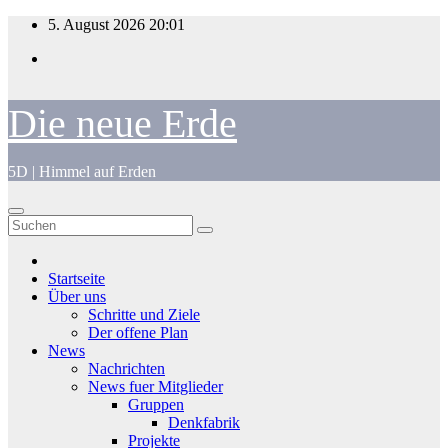
Zum
5. August 2026
20:01
Inhalt
springen
Die neue Erde
5D | Himmel auf Erden
Startseite
Über uns
Schritte und Ziele
Der offene Plan
News
Nachrichten
News fuer Mitglieder
Gruppen
Denkfabrik
Projekte