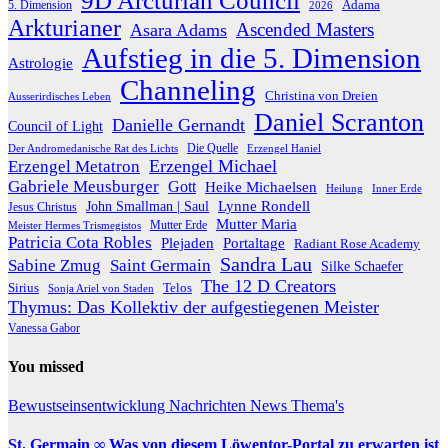
9D Arcturian Council
Adama
5. Dimension
2026
Arkturianer
Ascended Masters
Asara Adams
Aufstieg in die 5. Dimension
Astrologie
Channeling
Christina von Dreien
Ausserirdisches Leben
Daniel Scranton
Danielle Gernandt
Council of Light
Die Quelle
Der Andromedanische Rat des Lichts
Erzengel Haniel
Erzengel Michael
Erzengel Metatron
Gabriele Meusburger
Gott
Heike Michaelsen
Heilung
Inner Erde
Lynne Rondell
John Smallman | Saul
Jesus Christus
Mutter Maria
Meister Hermes Trismegistos
Mutter Erde
Patricia Cota Robles
Plejaden
Portaltage
Radiant Rose Academy
Sandra Lau
Sabine Zmug
Saint Germain
Silke Schaefer
The 12 D Creators
Telos
Sirius
Sonja Ariel von Staden
Thymus: Das Kollektiv der aufgestiegenen Meister
Vanessa Gabor
You missed
Bewustseinsentwicklung
Nachrichten
News
Thema's
St. Germain ∞ Was von diesem Löwentor-Portal zu erwarten ist