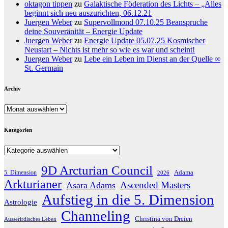
oktagon tippen
zu
Galaktische Föderation des Lichts – „Alles
beginnt sich neu auszurichten, 06.12.21
Juergen Weber
zu
Supervollmond 07.10.25 Beanspruche
deine Souveränität – Energie Update
Juergen Weber
zu
Energie Update 05.07.25 Kosmischer
Neustart – Nichts ist mehr so wie es war und scheint!
Juergen Weber
zu
Lebe ein Leben im Dienst an der Quelle ∞
St. Germain
Archiv
Archiv
Kategorien
Kategorien
9D Arcturian Council
Adama
5. Dimension
2026
Arkturianer
Ascended Masters
Asara Adams
Aufstieg in die 5. Dimension
Astrologie
Channeling
Christina von Dreien
Ausserirdisches Leben