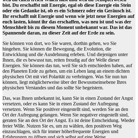
bist. Du erschaffst mit Energie, egal ob diese Energie ein Stein
oder ein Gedanke ist, ob es ein Schmerz oder ein Geräusch ist.
Ihr erschafft mit Energie und wenn wie jetzt neue Energien auf
euch lasten, könnt ihr das erschaffen, was neu ist und was der
Menschheit bis zu diesem Moment unbekannt war. Das ist das
Spannende daran, zu dieser Zeit auf der Erde zu sein.
Sie können von dort, wo Sie waren, dorthin gehen, wo Sie
hingehen. Sie können die Bewegung, die Evolution, die
Entwicklung und die Ausdehnung erleben. Und diejenigen unter
Ihnen, die es bewusst tun, reiten freudig auf der Welle dieser
Energien. Sie können das tun, weil Sie sich entschieden haben, auf
den Planeten Erde zu gehen, um ein Leben lang an einem dichten
physischen Ort mit viel Polarität zu verbringen. Was Sie nun tun
können, liegt möglicherweise über der Bewusstseinsebene Ihres
physischen Verstandes und das sollte Sie begeistern.
Das, was Ihnen unbekannt ist, kann Sie in einen Zustand der Angst
versetzen, oder es kann Sie in einen Zustand der Aufregung
versetzen. Wenn Sie positiver eingestellt sind, werden Sie an den
Ort der Aufregung gelangen. Wenn Sie negativer eingestellt sind,
geraten Sie an den Ort der Angst. Es ist deine Entscheidung. Wieder
freier Wille. Nutzen Sie es, um zu wählen, den positiven Weg
einzuschlagen, sich für immer höherfrequente Energien und
Erfahrungen zu öffnen und sich selbst auf eine Weise