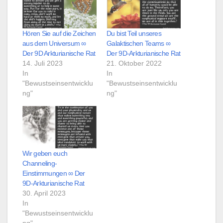
Hören Sie auf die Zeichen
Du bist Teil unseres
aus dem Universum ∞
Galaktischen Teams ∞
Der 9D Arkturianische Rat
Der 9D-Arkturianische Rat
14. Juli 2023
21. Oktober 2022
In
In
"Bewustseinsentwicklu
"Bewustseinsentwicklu
ng"
ng"
Wir geben euch
Channeling-
Einstimmungen ∞ Der
9D-Arkturianische Rat
30. April 2023
In
"Bewustseinsentwicklu