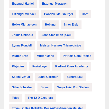
Erzengel Haniel
Erzengel Metatron
Erzengel Michael
Gabriele Meusburger
Gott
Heike Michaelsen
Heilung
Inner Erde
Jesus Christus
John Smallman | Saul
Lynne Rondell
Meister Hermes Trismegistos
Mutter Erde
Mutter Maria
Patricia Cota Robles
Plejaden
Portaltage
Radiant Rose Academy
Sabine Zmug
Saint Germain
Sandra Lau
Silke Schaefer
Sirius
Sonja Ariel Von Staden
Telos
The 12 D Creators
Thymus: Das Kollektiv Der Aufgestiegenen Meister