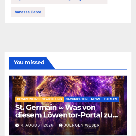
Vanessa Gabor
You missed
BEWUSTSEINSENTWICKLUNG
NACHRICHTEN
NEWS
THEMA'S
St. Germain ∞ Was von
diesem Löwentor-Portal zu
erwarten ist
4. AUGUST 2026
JUERGEN WEBER