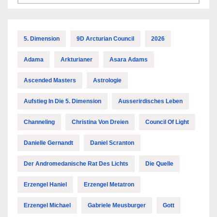
5. Dimension
9D Arcturian Council
2026
Adama
Arkturianer
Asara Adams
Ascended Masters
Astrologie
Aufstieg In Die 5. Dimension
Ausserirdisches Leben
Channeling
Christina Von Dreien
Council Of Light
Danielle Gernandt
Daniel Scranton
Der Andromedanische Rat Des Lichts
Die Quelle
Erzengel Haniel
Erzengel Metatron
Erzengel Michael
Gabriele Meusburger
Gott