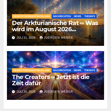
BEWUSTSEINSENTWICKLUNG
NACHRICHTEN
NEWS
THEMA'S
Der Arkturianische Rat ∞ Was
wird im August 2026
geschehen?
JULI 31, 2026
JUERGEN WEBER
BEWUSTSEINSENTWICKLUNG
NACHRICHTEN
NEWS
THEMA'S
The Creators ∞ Jetzt ist die
Zeit dafür
JULI 30, 2026
JUERGEN WEBER