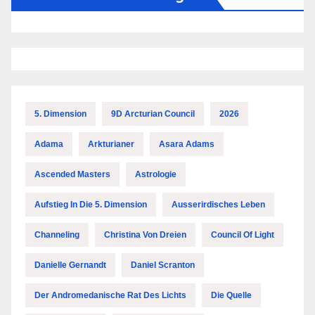
5. Dimension
9D Arcturian Council
2026
Adama
Arkturianer
Asara Adams
Ascended Masters
Astrologie
Aufstieg In Die 5. Dimension
Ausserirdisches Leben
Channeling
Christina Von Dreien
Council Of Light
Danielle Gernandt
Daniel Scranton
Der Andromedanische Rat Des Lichts
Die Quelle