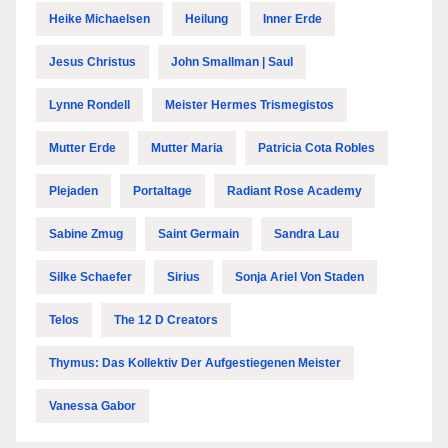
Heike Michaelsen
Heilung
Inner Erde
Jesus Christus
John Smallman | Saul
Lynne Rondell
Meister Hermes Trismegistos
Mutter Erde
Mutter Maria
Patricia Cota Robles
Plejaden
Portaltage
Radiant Rose Academy
Sabine Zmug
Saint Germain
Sandra Lau
Silke Schaefer
Sirius
Sonja Ariel Von Staden
Telos
The 12 D Creators
Thymus: Das Kollektiv Der Aufgestiegenen Meister
Vanessa Gabor