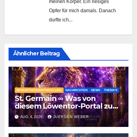
meinen Körper. Ein riesiges
Opfer für mich damals. Danach
durfte ich...
Ähnlicher Beitrag
BEWUSTSEINSENTWICKLUNG
NACHRICHTEN
NEWS
THEMA'S
St. Germain ∞ Was von
diesem Löwentor-Portal zu
erwarten ist
AUG. 4, 2026
JUERGEN WEBER