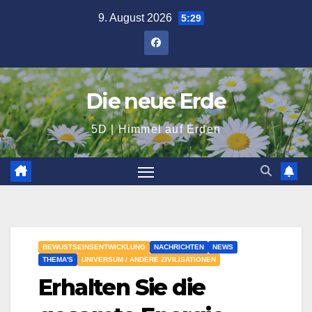
Zum
9. August 2026
5:29
Inhalt
springen
Die neue Erde
5D | Himmel auf Erden
BEWUSTSEINSENTWICKLUNG
NACHRICHTEN
NEWS
THEMA'S
UNIVERSUM / ANDERE ZIVILISATIONEN
Erhalten Sie die