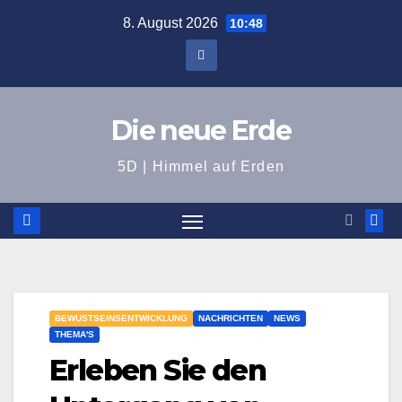
Zum
8. August 2026
10:48
Inhalt
springen
Die neue Erde
5D | Himmel auf Erden
BEWUSTSEINSENTWICKLUNG
NACHRICHTEN
NEWS
THEMA'S
Erleben Sie den