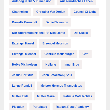
Aufstieg In Die 5. Dimension
Ausserirdisches Leben
Channeling
Christina Von Dreien
Council Of Light
Danielle Gernandt
Daniel Scranton
Der Andromedanische Rat Des Lichts
Die Quelle
Erzengel Haniel
Erzengel Metatron
Erzengel Michael
Gabriele Meusburger
Gott
Heike Michaelsen
Heilung
Inner Erde
Jesus Christus
John Smallman | Saul
Lynne Rondell
Meister Hermes Trismegistos
Mutter Erde
Mutter Maria
Patricia Cota Robles
Plejaden
Portaltage
Radiant Rose Academy