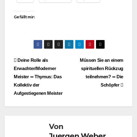
Gefällt mir:
Beitragsnavigation
Deine Rolle als
Müssen Sie an einem
Erwachter/Moderner
spirituellen Rückzug
Meister ∞ Thymus: Das
teilnehmen? ∞ Die
Kollektiv der
Schöpfer
Aufgestiegenen Meister
Von
Juergen Weber