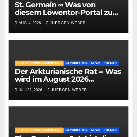
St. Germain ∞ Was von
diesem Löwentor-Portal zu
erwarten ist
AUG. 4, 2026
JUERGEN WEBER
BEWUSTSEINSENTWICKLUNG
NACHRICHTEN
NEWS
THEMA'S
Der Arkturianische Rat ∞ Was
wird im August 2026
geschehen?
JULI 31, 2026
JUERGEN WEBER
BEWUSTSEINSENTWICKLUNG
NACHRICHTEN
NEWS
THEMA'S