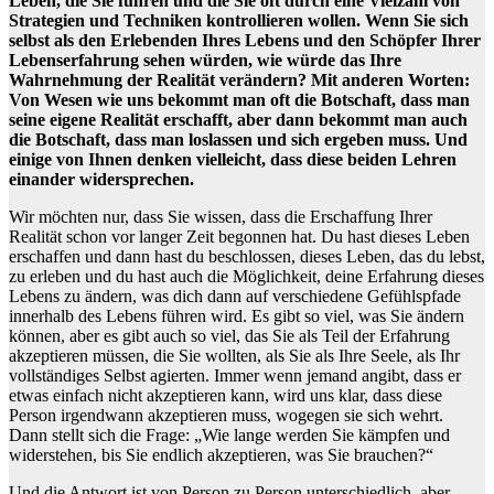
Leben, die Sie führen und die Sie oft durch eine Vielzahl von
Strategien und Techniken kontrollieren wollen. Wenn Sie sich
selbst als den Erlebenden Ihres Lebens und den Schöpfer Ihrer
Lebenserfahrung sehen würden, wie würde das Ihre
Wahrnehmung der Realität verändern? Mit anderen Worten:
Von Wesen wie uns bekommt man oft die Botschaft, dass man
seine eigene Realität erschafft, aber dann bekommt man auch
die Botschaft, dass man loslassen und sich ergeben muss. Und
einige von Ihnen denken vielleicht, dass diese beiden Lehren
einander widersprechen.
Wir möchten nur, dass Sie wissen, dass die Erschaffung Ihrer
Realität schon vor langer Zeit begonnen hat. Du hast dieses Leben
erschaffen und dann hast du beschlossen, dieses Leben, das du lebst,
zu erleben und du hast auch die Möglichkeit, deine Erfahrung dieses
Lebens zu ändern, was dich dann auf verschiedene Gefühlspfade
innerhalb des Lebens führen wird. Es gibt so viel, was Sie ändern
können, aber es gibt auch so viel, das Sie als Teil der Erfahrung
akzeptieren müssen, die Sie wollten, als Sie als Ihre Seele, als Ihr
vollständiges Selbst agierten. Immer wenn jemand angibt, dass er
etwas einfach nicht akzeptieren kann, wird uns klar, dass diese
Person irgendwann akzeptieren muss, wogegen sie sich wehrt.
Dann stellt sich die Frage: „Wie lange werden Sie kämpfen und
widerstehen, bis Sie endlich akzeptieren, was Sie brauchen?“
Und die Antwort ist von Person zu Person unterschiedlich, aber