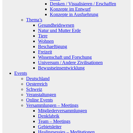
Denken / Visualisieren / Erschaffen
Konzepte im Entwurf
Konzepte in Ausfuehrung
Thema’s
Gesundheidswesen
Natur und Mutter Erde
Tiere
Wohnen
Beschaeftigung
Freizeit
Wissenschaft und Forschung
Universum / Andere Zivilisationen
Bewustseinsentwicklung
Events
Deutschland
Oesterreich
Schweiz
Veranstaltungen
Online Events
Versammlungen – Meetings
Mitgliederversammlungen
Denkfabrik
Team – Meetings
Gebietsleiter
Healingsessies – Meditationen