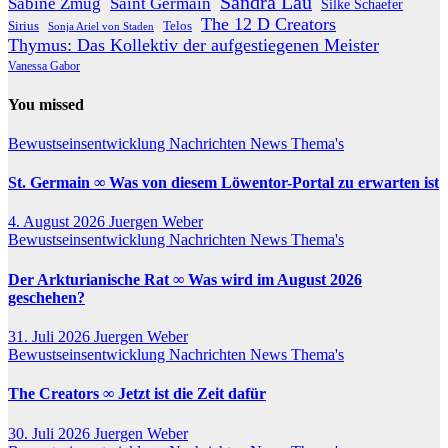
Sandra Lau
Sabine Zmug
Saint Germain
Silke Schaefer
The 12 D Creators
Telos
Sirius
Sonja Ariel von Staden
Thymus: Das Kollektiv der aufgestiegenen Meister
Vanessa Gabor
You missed
Bewustseinsentwicklung
Nachrichten
News
Thema's
St. Germain ∞ Was von diesem Löwentor-Portal zu erwarten ist
4. August 2026
Juergen Weber
Bewustseinsentwicklung
Nachrichten
News
Thema's
Der Arkturianische Rat ∞ Was wird im August 2026
geschehen?
31. Juli 2026
Juergen Weber
Bewustseinsentwicklung
Nachrichten
News
Thema's
The Creators ∞ Jetzt ist die Zeit dafür
30. Juli 2026
Juergen Weber