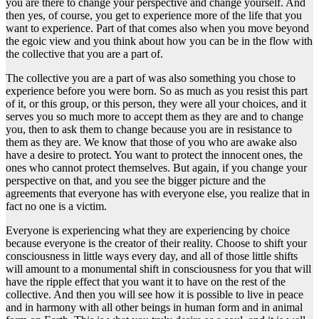
you are there to change your perspective and change yourself. And
then yes, of course, you get to experience more of the life that you
want to experience. Part of that comes also when you move beyond
the egoic view and you think about how you can be in the flow with
the collective that you are a part of.
The collective you are a part of was also something you chose to
experience before you were born. So as much as you resist this part
of it, or this group, or this person, they were all your choices, and it
serves you so much more to accept them as they are and to change
you, then to ask them to change because you are in resistance to
them as they are. We know that those of you who are awake also
have a desire to protect. You want to protect the innocent ones, the
ones who cannot protect themselves. But again, if you change your
perspective on that, and you see the bigger picture and the
agreements that everyone has with everyone else, you realize that in
fact no one is a victim.
Everyone is experiencing what they are experiencing by choice
because everyone is the creator of their reality. Choose to shift your
consciousness in little ways every day, and all of those little shifts
will amount to a monumental shift in consciousness for you that will
have the ripple effect that you want it to have on the rest of the
collective. And then you will see how it is possible to live in peace
and in harmony with all other beings in human form and in animal