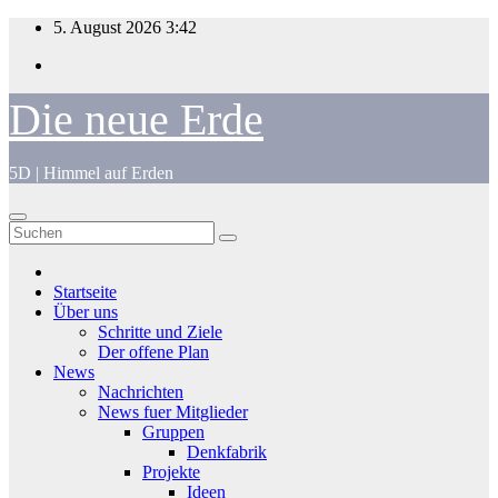
Zum
5. August 2026
3:42
Inhalt
springen
Die neue Erde
5D | Himmel auf Erden
Startseite
Über uns
Schritte und Ziele
Der offene Plan
News
Nachrichten
News fuer Mitglieder
Gruppen
Denkfabrik
Projekte
Ideen