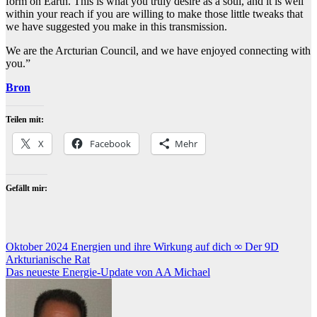
form on Earth. This is what you truly desire as a soul, and it is well
within your reach if you are willing to make those little tweaks that
we have suggested you make in this transmission.
We are the Arcturian Council, and we have enjoyed connecting with
you.”
Bron
Teilen mit:
X
Facebook
Mehr
Gefällt mir:
Beitragsnavigation
Oktober 2024 Energien und ihre Wirkung auf dich ∞ Der 9D
Arkturianische Rat
Das neueste Energie-Update von AA Michael