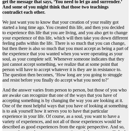
get the message that says, ‘You need to let go and surrender.’
And some of you might think that those two teachings
contradict each other.
We just want you to know that your creation of your reality got
started a long time ago. You created this life, and then you decided
to experience this life that you are living, and you also get to change
your experience of this life, which will then take you down different
feeling paths within the life. There is so much that you can change,
but then there is also so much that you must accept as being a part of
the experience that you wanted when you were operating as your
soul, as your complete self. Whenever someone indicates that they
just cannot accept something, we realize that at some point that
person will have to accept whatever it is they are in resistance to.
The question then becomes, ‘How long are you going to struggle
and resist before you finally do accept what you need to?’
And the answer varies from person to person, but those of you who
are awake can recognize that one of the ways that you have of
accepting something is by changing the way you are looking at it.
One of the most helpful ways that you have of looking at something
is to ask yourself how it serves you to have that particular
experience in your life. Of course, as a soul, you want to have a
variety of experiences, and not all of those experiences would be
described as good experiences from the egoic perspective. And so,