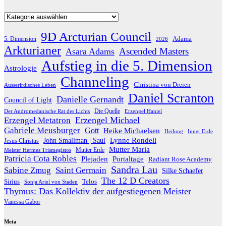
Kategorien
9D Arcturian Council
Adama
5. Dimension
2026
Arkturianer
Ascended Masters
Asara Adams
Aufstieg in die 5. Dimension
Astrologie
Channeling
Christina von Dreien
Ausserirdisches Leben
Daniel Scranton
Danielle Gernandt
Council of Light
Die Quelle
Der Andromedanische Rat des Lichts
Erzengel Haniel
Erzengel Michael
Erzengel Metatron
Gabriele Meusburger
Gott
Heike Michaelsen
Heilung
Inner Erde
Lynne Rondell
John Smallman | Saul
Jesus Christus
Mutter Maria
Meister Hermes Trismegistos
Mutter Erde
Patricia Cota Robles
Plejaden
Portaltage
Radiant Rose Academy
Sandra Lau
Sabine Zmug
Saint Germain
Silke Schaefer
The 12 D Creators
Telos
Sirius
Sonja Ariel von Staden
Thymus: Das Kollektiv der aufgestiegenen Meister
Vanessa Gabor
Meta