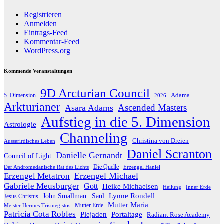
Registrieren
Anmelden
Eintrags-Feed
Kommentar-Feed
WordPress.org
Kommende Veranstaltungen
9D Arcturian Council
Adama
5. Dimension
2026
Arkturianer
Ascended Masters
Asara Adams
Aufstieg in die 5. Dimension
Astrologie
Channeling
Christina von Dreien
Ausserirdisches Leben
Daniel Scranton
Danielle Gernandt
Council of Light
Die Quelle
Der Andromedanische Rat des Lichts
Erzengel Haniel
Erzengel Michael
Erzengel Metatron
Gabriele Meusburger
Gott
Heike Michaelsen
Heilung
Inner Erde
Lynne Rondell
John Smallman | Saul
Jesus Christus
Mutter Maria
Meister Hermes Trismegistos
Mutter Erde
Patricia Cota Robles
Plejaden
Portaltage
Radiant Rose Academy