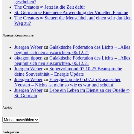
geschehen?
The Creators ∞ Jetzt ist die Zeit dafür
St. Germain ∞ Eine neue Anwendung der Violetten Flamme
The Creators ∞ Steuert die Menschheit auf einen sehr dunklen
Weg zu?
Neueste Kommentare
Juergen Weber
zu
Galaktische Föderation des Lichts – „Alles
beginnt sich neu auszurichten, 06.12.21
oktagon tippen
zu
Galaktische Föderation des Lichts – „Alles
beginnt sich neu auszurichten, 06.12.21
Juergen Weber
zu
Supervollmond 07.10.25 Beanspruche
deine Souveränität – Energie Update
Juergen Weber
zu
Energie Update 05.07.25 Kosmischer
Neustart – Nichts ist mehr so wie es war und scheint!
Juergen Weber
zu
Lebe ein Leben im Dienst an der Quelle ∞
St. Germain
Archiv
Archiv
Kategorien