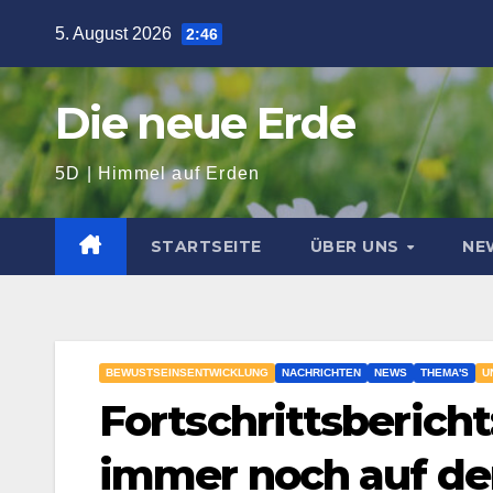
Zum
5. August 2026
2:46
Inhalt
springen
Die neue Erde
5D | Himmel auf Erden
STARTSEITE
ÜBER UNS
NE
BEWUSTSEINSENTWICKLUNG
NACHRICHTEN
NEWS
THEMA'S
U
Fortschrittsbericht
immer noch auf de