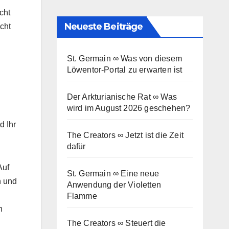
cht
Neueste Beiträge
cht
St. Germain ∞ Was von diesem
Löwentor-Portal zu erwarten ist
Der Arkturianische Rat ∞ Was
wird im August 2026 geschehen?
d Ihr
The Creators ∞ Jetzt ist die Zeit
dafür
Auf
St. Germain ∞ Eine neue
n und
Anwendung der Violetten
Flamme
n
The Creators ∞ Steuert die