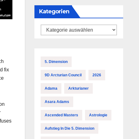
Kategorien
Kategorien
ch
5. Dimension
d fix
9D Arcturian Council
2026
ce
Adama
Arkturianer
Asara Adams
 on
r
Ascended Masters
Astrologie
efuses
Aufstieg In Die 5. Dimension