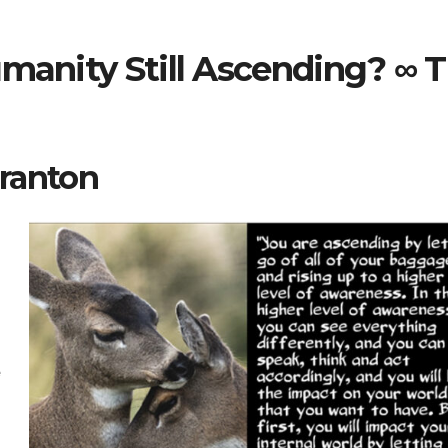
umanity Still Ascending? ∞ 
cranton
e