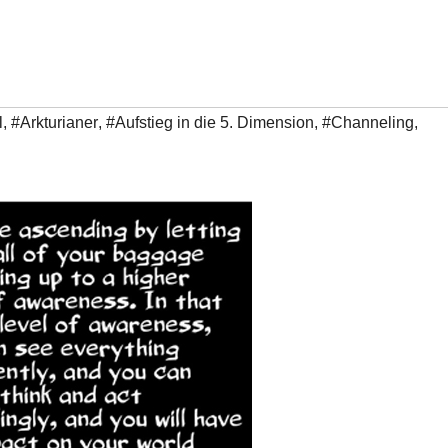
l
,
#Arkturianer
,
#Aufstieg in die 5. Dimension
,
#Channeling
,