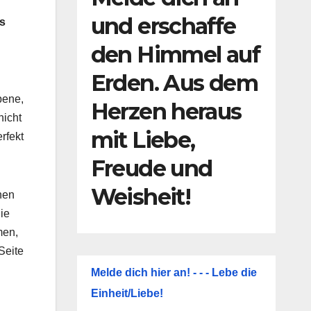
und erschaffe
as
den Himmel auf
Erden. Aus dem
bene,
Herzen heraus
nicht
mit Liebe,
rfekt
Freude und
Weisheit!
hen
ie
men,
Seite
Melde dich hier an! - - - Lebe die
Einheit/Liebe!