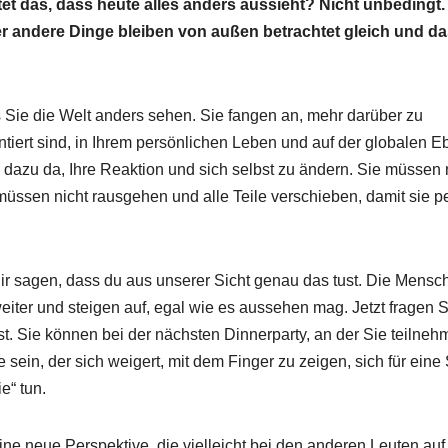
t das, dass heute alles anders aussieht? Nicht unbedingt.
r andere Dinge bleiben von außen betrachtet gleich und d
Sie die Welt anders sehen. Sie fangen an, mehr darüber zu
ntiert sind, in Ihrem persönlichen Leben und auf der globalen E
nd dazu da, Ihre Reaktion und sich selbst zu ändern. Sie müssen 
üssen nicht rausgehen und alle Teile verschieben, damit sie pe
dir sagen, dass du aus unserer Sicht genau das tust. Die Mensc
weiter und steigen auf, egal wie es aussehen mag. Jetzt fragen S
 ist. Sie können bei der nächsten Dinnerparty, an der Sie teilneh
sein, der sich weigert, mit dem Finger zu zeigen, sich für eine 
e“ tun.
ne neue Perspektive, die vielleicht bei den anderen Leuten auf