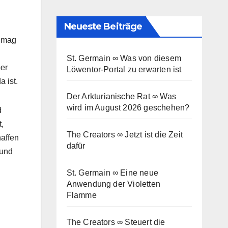
Neueste Beiträge
h mag
St. Germain ∞ Was von diesem
ber
Löwentor-Portal zu erwarten ist
 ist.
Der Arkturianische Rat ∞ Was
wird im August 2026 geschehen?
d
,
The Creators ∞ Jetzt ist die Zeit
haffen
dafür
 und
St. Germain ∞ Eine neue
Anwendung der Violetten
Flamme
The Creators ∞ Steuert die