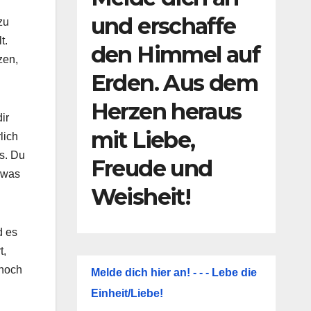
und erschaffe
zu
t.
den Himmel auf
zen,
Erden. Aus dem
Herzen heraus
ir
mit Liebe,
lich
as. Du
Freude und
 was
Weisheit!
d es
t,
 noch
Melde dich hier an! - - - Lebe die
Einheit/Liebe!