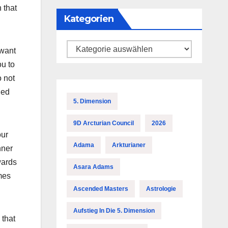
 that
Kategorien
Kategorien
 want
ou to
o not
led
5. Dimension
9D Arcturian Council
2026
our
Adama
Arkturianer
nner
wards
Asara Adams
mes
Ascended Masters
Astrologie
Aufstieg In Die 5. Dimension
 that