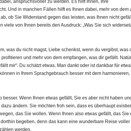
 dabei, anspruchsvoller zu werden. Es hilft Ihnen, Ihre
cht. Und in manchen Fällen hilft es Ihnen dabei, mehr von dem 
 ab, ob Sie Widerstand gegen das leisten, was Ihnen nicht gefäll
viele von Ihnen bereits den Ausdruck: „Was Sie sich widerset
em, was du nicht magst, Liebe schenkst, wenn du vergibst, was d
nz profitieren und mehr von dem empfangen, was dir gefällt. Natür
fällt mir“. Du schätzt etwas. Man dankt oder ist dankbar für etw
d können in Ihrem Sprachgebrauch besser mit dem harmonieren,
to besser. Wenn Ihnen etwas gefällt, Sie es aber nicht haben un
azu ändern. Sie möchten froh sein, dass es überhaupt existier
egen, das Sie wollen. Wenn Ihnen also etwas gefällt, das Sie
g dorthin begeben, denn das kann eine wunderbare Reise voller
rzählen werden.