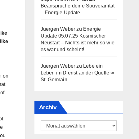
Beanspruche deine Souveränität
– Energie Update
Juergen Weber
zu
Energie
like
Update 05.07.25 Kosmischer
like
Neustart – Nichts ist mehr so wie
es war und scheint!
Juergen Weber
zu
Lebe ein
Leben im Dienst an der Quelle ∞
n on
St. Germain
hat
 of
Archiv
ot
Archiv
ve
You