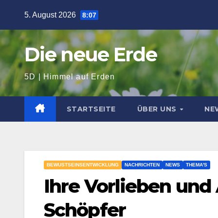
Zum
5. August 2026
8:07
Inhalt
springen
Die neue Erde
5D | Himmel auf Erden
STARTSEITE
ÜBER UNS
NE
BEWUSTSEINSENTWICKLUNG
NACHRICHTEN
NEWS
THEMA'S
Ihre Vorlieben un
Schöpfer