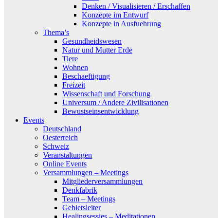
Denken / Visualisieren / Erschaffen
Konzepte im Entwurf
Konzepte in Ausfuehrung
Thema’s
Gesundheidswesen
Natur und Mutter Erde
Tiere
Wohnen
Beschaeftigung
Freizeit
Wissenschaft und Forschung
Universum / Andere Zivilisationen
Bewustseinsentwicklung
Events
Deutschland
Oesterreich
Schweiz
Veranstaltungen
Online Events
Versammlungen – Meetings
Mitgliederversammlungen
Denkfabrik
Team – Meetings
Gebietsleiter
Healingsessies – Meditationen