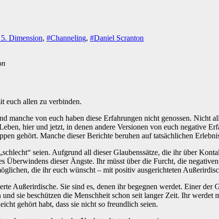
e 5. Dimension
,
#Channeling
,
#Daniel Scranton
on
it euch allen zu verbinden.
und manche von euch haben diese Erfahrungen nicht genossen. Nicht al
 Leben, hier und jetzt, in denen andere Versionen von euch negative 
ppen gehört. Manche dieser Berichte beruhen auf tatsächlichen Erleb
schlecht“ seien. Aufgrund all dieser Glaubenssätze, die ihr über Konta
 des Überwindens dieser Ängste. Ihr müsst über die Furcht, die negativ
lichen, die ihr euch wünscht – mit positiv ausgerichteten Außerirdis
ierte Außerirdische. Sie sind es, denen ihr begegnen werdet. Einer der
n und sie beschützen die Menschheit schon seit langer Zeit. Ihr werdet 
cht gehört habt, dass sie nicht so freundlich seien.