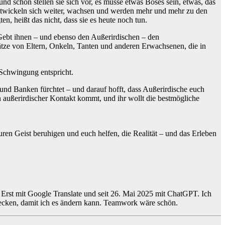
d schon stellen sie sich vor, es müsse etwas Böses sein, etwas, das
ntwickeln sich weiter, wachsen und werden mehr und mehr zu den
n, heißt das nicht, dass sie es heute noch tun.
 Gebt ihnen – und ebenso den Außerirdischen – den
ätze von Eltern, Onkeln, Tanten und anderen Erwachsenen, die in
Schwingung entspricht.
nd Banken fürchtet – und darauf hofft, dass Außerirdische euch
n außerirdischer Kontakt kommt, und ihr wollt die bestmögliche
euren Geist beruhigen und euch helfen, die Realität – und das Erleben
 Erst mit Google Translate und seit 26. Mai 2025 mit ChatGPT. Ich
tdecken, damit ich es ändern kann. Teamwork wäre schön.