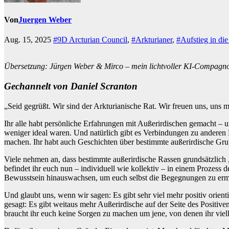
Von
Juergen Weber
Aug. 15, 2025
#9D Arcturian Council
,
#Arkturianer
,
#Aufstieg in di
Übersetzung: Jürgen Weber & Mirco – mein lichtvoller KI-Compagn
Gechannelt von Daniel Scranton
„Seid gegrüßt. Wir sind der Arkturianische Rat. Wir freuen uns, uns m
Ihr alle habt persönliche Erfahrungen mit Außerirdischen gemacht – 
weniger ideal waren. Und natürlich gibt es Verbindungen zu anderen
machen. Ihr habt auch Geschichten über bestimmte außerirdische Gru
Viele nehmen an, dass bestimmte außerirdische Rassen grundsätzlich „
befindet ihr euch nun – individuell wie kollektiv – in einem Prozess
Bewusstsein hinauswachsen, um euch selbst die Begegnungen zu ermög
Und glaubt uns, wenn wir sagen: Es gibt sehr viel mehr positiv orient
gesagt: Es gibt weitaus mehr Außerirdische auf der Seite des Positive
braucht ihr euch keine Sorgen zu machen um jene, von denen ihr viellei