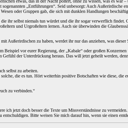
schen etwas, das in der Nacht poltert, ohne zu wissen, was es war – un
t sogenannten „Entführungen“. Seid unbesorgt: Auch Außerirdische e
st Wesen oder Gruppen gab, die sich mit dunklen Handlungen beschäftigte
ie ihr selbst niemals tun würdet und die ihr sogar verwerflich findet.
Großeltern und Urgroßeltern lernen. Auch sie überwinden die Glaubenss
it Außerirdischen zu haben, werdet ihr nur das anziehen, was dieser 
um Beispiel vor eurer Regierung, der „Kabale“ oder großen Konzernen u
m Gefühl der Unterdrückung heraus. Das will jetzt geheilt werden, den
ch selbst zu arbeiten.
solche, die es tun. Hört weiterhin positive Botschaften wie diese, die 
euch zu verbinden.“
re ich jetzt doch besser die Texte um Missverständnisse zu vermeiden.
zu entschuldigen. Bitte weisen Sie mich darauf hin, wenn sie einen en