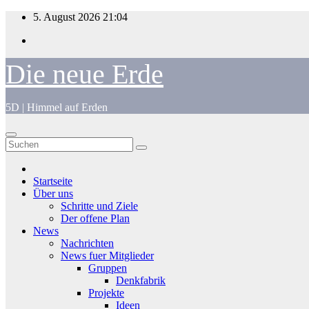
Zum
5. August 2026
21:04
Inhalt
springen
Die neue Erde
5D | Himmel auf Erden
Startseite
Über uns
Schritte und Ziele
Der offene Plan
News
Nachrichten
News fuer Mitglieder
Gruppen
Denkfabrik
Projekte
Ideen