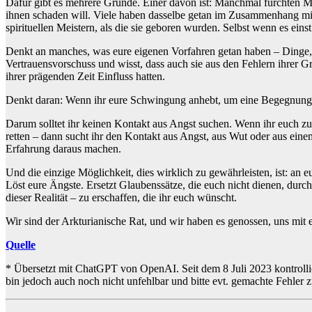
Dafür gibt es mehrere Gründe. Einer davon ist: Manchmal fürchten Men
ihnen schaden will. Viele haben dasselbe getan im Zusammenhang mi
spirituellen Meistern, als die sie geboren wurden. Selbst wenn es ein
Denkt an manches, was eure eigenen Vorfahren getan haben – Dinge, d
Vertrauensvorschuss und wisst, dass auch sie aus den Fehlern ihrer 
ihrer prägenden Zeit Einfluss hatten.
Denkt daran: Wenn ihr eure Schwingung anhebt, um eine Begegnung m
Darum solltet ihr keinen Kontakt aus Angst suchen. Wenn ihr euch z
retten – dann sucht ihr den Kontakt aus Angst, aus Wut oder aus eine
Erfahrung daraus machen.
Und die einzige Möglichkeit, dies wirklich zu gewährleisten, ist: an eu
Löst eure Ängste. Ersetzt Glaubenssätze, die euch nicht dienen, durch 
dieser Realität – zu erschaffen, die ihr euch wünscht.
Wir sind der Arkturianische Rat, und wir haben es genossen, uns mit 
Quelle
* Übersetzt mit ChatGPT von OpenAI. Seit dem 8 Juli 2023 kontrollie
bin jedoch auch noch nicht unfehlbar und bitte evt. gemachte Fehler 