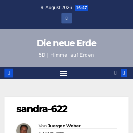
Zum
9. August 2026
16:47
Inhalt
springen
Die neue Erde
5D | Himmel auf Erden
sandra-622
Von
Juergen Weber