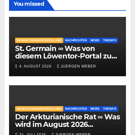
You missed
BEWUSTSEINSENTWICKLUNG
NACHRICHTEN
NEWS
THEMA'S
St. Germain ∞ Was von
diesem Löwentor-Portal zu
erwarten ist
4. AUGUST 2026
JUERGEN WEBER
BEWUSTSEINSENTWICKLUNG
NACHRICHTEN
NEWS
THEMA'S
Der Arkturianische Rat ∞ Was
wird im August 2026
geschehen?
31. JULI 2026
JUERGEN WEBER