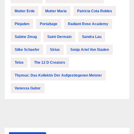
Mutter Erde
Mutter Maria
Patricia Cota Robles
Plejaden
Portaltage
Radiant Rose Academy
Sabine Zmug
Saint Germain
Sandra Lau
Silke Schaefer
Sirius
Sonja Ariel Von Staden
Telos
The 12 D Creators
Thymus: Das Kollektiv Der Aufgestiegenen Meister
Vanessa Gabor