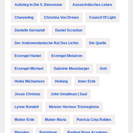
Aufstieg In Die 5. Dimension
Ausserirdisches Leben
Channeling
Christina Von Dreien
Council Of Light
Danielle Gernandt
Daniel Scranton
Der Andromedanische Rat Des Lichts
Die Quelle
Erzengel Haniel
Erzengel Metatron
Erzengel Michael
Gabriele Meusburger
Gott
Heike Michaelsen
Heilung
Inner Erde
Jesus Christus
John Smallman | Saul
Lynne Rondell
Meister Hermes Trismegistos
Mutter Erde
Mutter Maria
Patricia Cota Robles
Plejaden
Portaltage
Radiant Rose Academy