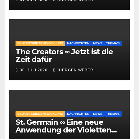
BEWUSTSEINSENTWICKLUNG
NACHRICHTEN
NEWS
THEMA'S
The Creators ∞ Jetzt ist die
Zeit dafür
30. JULI 2026
JUERGEN WEBER
BEWUSTSEINSENTWICKLUNG
NACHRICHTEN
NEWS
THEMA'S
St. Germain ∞ Eine neue
Anwendung der Violetten
Flamme