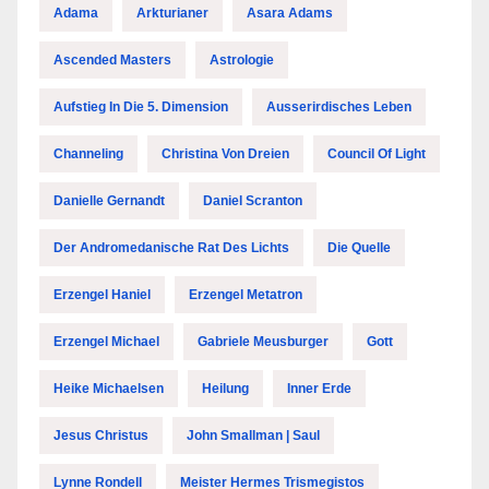
Adama
Arkturianer
Asara Adams
Ascended Masters
Astrologie
Aufstieg In Die 5. Dimension
Ausserirdisches Leben
Channeling
Christina Von Dreien
Council Of Light
Danielle Gernandt
Daniel Scranton
Der Andromedanische Rat Des Lichts
Die Quelle
Erzengel Haniel
Erzengel Metatron
Erzengel Michael
Gabriele Meusburger
Gott
Heike Michaelsen
Heilung
Inner Erde
Jesus Christus
John Smallman | Saul
Lynne Rondell
Meister Hermes Trismegistos