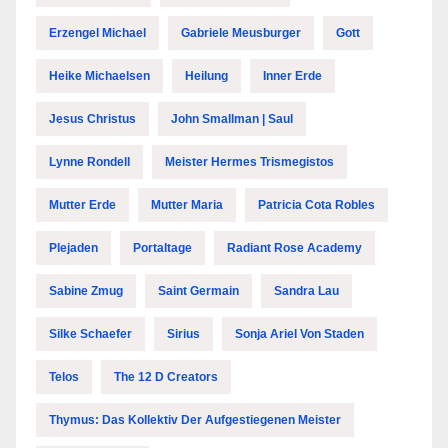
Erzengel Michael
Gabriele Meusburger
Gott
Heike Michaelsen
Heilung
Inner Erde
Jesus Christus
John Smallman | Saul
Lynne Rondell
Meister Hermes Trismegistos
Mutter Erde
Mutter Maria
Patricia Cota Robles
Plejaden
Portaltage
Radiant Rose Academy
Sabine Zmug
Saint Germain
Sandra Lau
Silke Schaefer
Sirius
Sonja Ariel Von Staden
Telos
The 12 D Creators
Thymus: Das Kollektiv Der Aufgestiegenen Meister