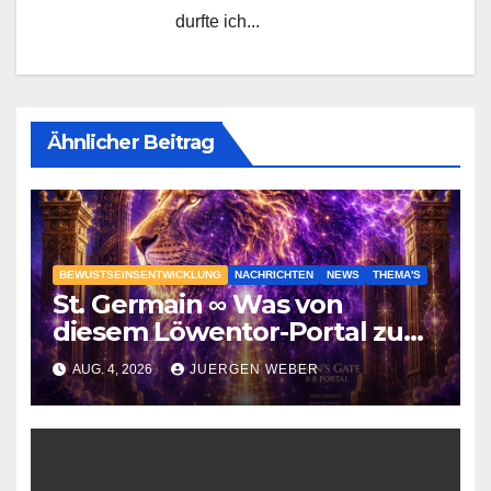
durfte ich...
Ähnlicher Beitrag
BEWUSTSEINSENTWICKLUNG
NACHRICHTEN
NEWS
THEMA'S
St. Germain ∞ Was von
diesem Löwentor-Portal zu
erwarten ist
AUG. 4, 2026
JUERGEN WEBER