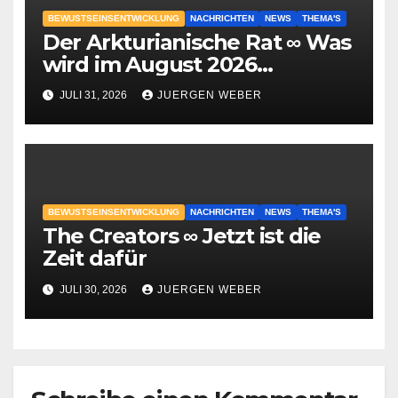
BEWUSTSEINSENTWICKLUNG
NACHRICHTEN
NEWS
THEMA'S
Der Arkturianische Rat ∞ Was
wird im August 2026
geschehen?
JULI 31, 2026
JUERGEN WEBER
BEWUSTSEINSENTWICKLUNG
NACHRICHTEN
NEWS
THEMA'S
The Creators ∞ Jetzt ist die
Zeit dafür
JULI 30, 2026
JUERGEN WEBER