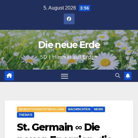
Zum
5. August 2026
3:56
Inhalt
springen
Die neue Erde
5D | Himmel auf Erden
BEWUSTSEINSENTWICKLUNG
NACHRICHTEN
NEWS
THEMA'S
St. Germain ∞ Die