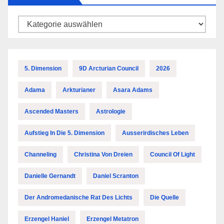
Kategorien
5. Dimension
9D Arcturian Council
2026
Adama
Arkturianer
Asara Adams
Ascended Masters
Astrologie
Aufstieg In Die 5. Dimension
Ausserirdisches Leben
Channeling
Christina Von Dreien
Council Of Light
Danielle Gernandt
Daniel Scranton
Der Andromedanische Rat Des Lichts
Die Quelle
Erzengel Haniel
Erzengel Metatron