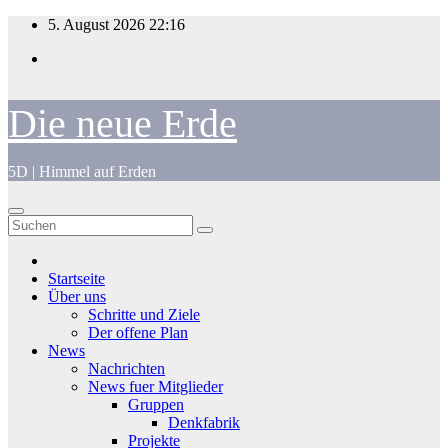
Zum
5. August 2026
22:16
Inhalt
springen
Die neue Erde
5D | Himmel auf Erden
Startseite
Über uns
Schritte und Ziele
Der offene Plan
News
Nachrichten
News fuer Mitglieder
Gruppen
Denkfabrik
Projekte