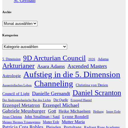
St. Germain
Archiv
Archiv
Kategorien
Kategorien
9D Arcturian Council
Adama
5. Dimension
2026
Arkturianer
Ascended Masters
Asara Adams
Aufstieg in die 5. Dimension
Astrologie
Channeling
Christina von Dreien
Ausserirdisches Leben
Daniel Scranton
Danielle Gernandt
Council of Light
Die Quelle
Der Andromedanische Rat des Lichts
Erzengel Haniel
Erzengel Michael
Erzengel Metatron
Gabriele Meusburger
Gott
Heike Michaelsen
Heilung
Inner Erde
Lynne Rondell
John Smallman | Saul
Jesus Christus
Mutter Maria
Meister Hermes Trismegistos
Mutter Erde
Patricia Cota Robles
Plejaden
Portaltage
Radiant Rose Academy