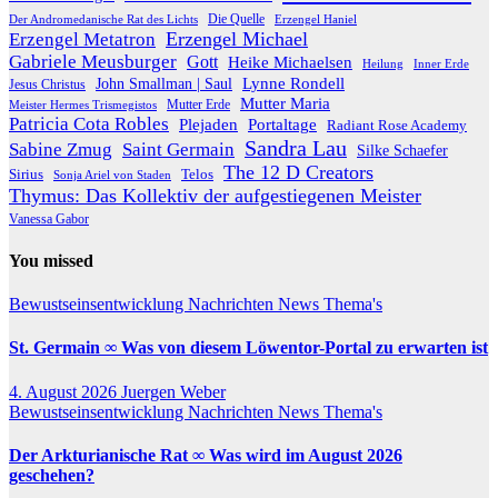
Die Quelle
Der Andromedanische Rat des Lichts
Erzengel Haniel
Erzengel Michael
Erzengel Metatron
Gabriele Meusburger
Gott
Heike Michaelsen
Heilung
Inner Erde
Lynne Rondell
John Smallman | Saul
Jesus Christus
Mutter Maria
Meister Hermes Trismegistos
Mutter Erde
Patricia Cota Robles
Plejaden
Portaltage
Radiant Rose Academy
Sandra Lau
Sabine Zmug
Saint Germain
Silke Schaefer
The 12 D Creators
Telos
Sirius
Sonja Ariel von Staden
Thymus: Das Kollektiv der aufgestiegenen Meister
Vanessa Gabor
You missed
Bewustseinsentwicklung
Nachrichten
News
Thema's
St. Germain ∞ Was von diesem Löwentor-Portal zu erwarten ist
4. August 2026
Juergen Weber
Bewustseinsentwicklung
Nachrichten
News
Thema's
Der Arkturianische Rat ∞ Was wird im August 2026
geschehen?