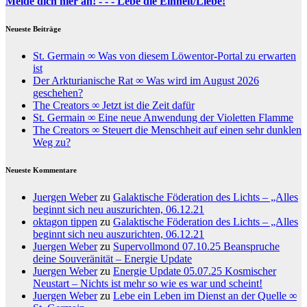
Melde dich hier an! - - - Lebe die Einheit/Liebe!
Neueste Beiträge
St. Germain ∞ Was von diesem Löwentor-Portal zu erwarten
ist
Der Arkturianische Rat ∞ Was wird im August 2026
geschehen?
The Creators ∞ Jetzt ist die Zeit dafür
St. Germain ∞ Eine neue Anwendung der Violetten Flamme
The Creators ∞ Steuert die Menschheit auf einen sehr dunklen
Weg zu?
Neueste Kommentare
Juergen Weber
zu
Galaktische Föderation des Lichts – „Alles
beginnt sich neu auszurichten, 06.12.21
oktagon tippen
zu
Galaktische Föderation des Lichts – „Alles
beginnt sich neu auszurichten, 06.12.21
Juergen Weber
zu
Supervollmond 07.10.25 Beanspruche
deine Souveränität – Energie Update
Juergen Weber
zu
Energie Update 05.07.25 Kosmischer
Neustart – Nichts ist mehr so wie es war und scheint!
Juergen Weber
zu
Lebe ein Leben im Dienst an der Quelle ∞